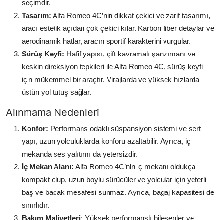
seçimdir.
Tasarım:
Alfa Romeo 4C’nin dikkat çekici ve zarif tasarımı,
aracı estetik açıdan çok çekici kılar. Karbon fiber detaylar ve
aerodinamik hatlar, aracın sportif karakterini vurgular.
Sürüş Keyfi:
Hafif yapısı, çift kavramalı şanzımanı ve
keskin direksiyon tepkileri ile Alfa Romeo 4C, sürüş keyfi
için mükemmel bir araçtır. Virajlarda ve yüksek hızlarda
üstün yol tutuş sağlar.
Alınmama Nedenleri
Konfor:
Performans odaklı süspansiyon sistemi ve sert
yapı, uzun yolculuklarda konforu azaltabilir. Ayrıca, iç
mekanda ses yalıtımı da yetersizdir.
İç Mekan Alanı:
Alfa Romeo 4C’nin iç mekanı oldukça
kompakt olup, uzun boylu sürücüler ve yolcular için yeterli
baş ve bacak mesafesi sunmaz. Ayrıca, bagaj kapasitesi de
sınırlıdır.
Bakım Maliyetleri:
Yüksek performanslı bileşenler ve