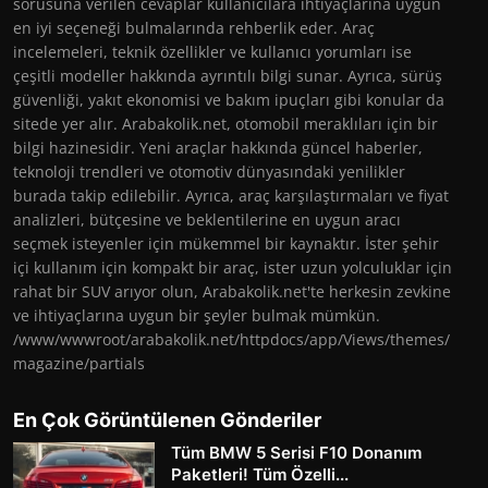
sorusuna verilen cevaplar kullanıcılara ihtiyaçlarına uygun
en iyi seçeneği bulmalarında rehberlik eder. Araç
incelemeleri, teknik özellikler ve kullanıcı yorumları ise
çeşitli modeller hakkında ayrıntılı bilgi sunar. Ayrıca, sürüş
güvenliği, yakıt ekonomisi ve bakım ipuçları gibi konular da
sitede yer alır. Arabakolik.net, otomobil meraklıları için bir
bilgi hazinesidir. Yeni araçlar hakkında güncel haberler,
teknoloji trendleri ve otomotiv dünyasındaki yenilikler
burada takip edilebilir. Ayrıca, araç karşılaştırmaları ve fiyat
analizleri, bütçesine ve beklentilerine en uygun aracı
seçmek isteyenler için mükemmel bir kaynaktır. İster şehir
içi kullanım için kompakt bir araç, ister uzun yolculuklar için
rahat bir SUV arıyor olun, Arabakolik.net'te herkesin zevkine
ve ihtiyaçlarına uygun bir şeyler bulmak mümkün.
/www/wwwroot/arabakolik.net/httpdocs/app/Views/themes/
magazine/partials
En Çok Görüntülenen Gönderiler
Tüm BMW 5 Serisi F10 Donanım
Paketleri! Tüm Özelli...