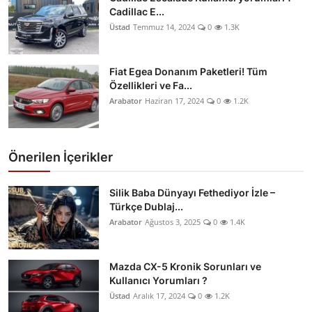
Cadillac E...
Üstad
Temmuz 14, 2024
0
1.3K
Fiat Egea Donanım Paketleri! Tüm
Özellikleri ve Fa...
Arabator
Haziran 17, 2024
0
1.2K
Önerilen İçerikler
Silik Baba Dünyayı Fethediyor İzle –
Türkçe Dublaj...
Arabator
Ağustos 3, 2025
0
1.4K
Mazda CX-5 Kronik Sorunları ve
Kullanıcı Yorumları ?
Üstad
Aralık 17, 2024
0
1.2K