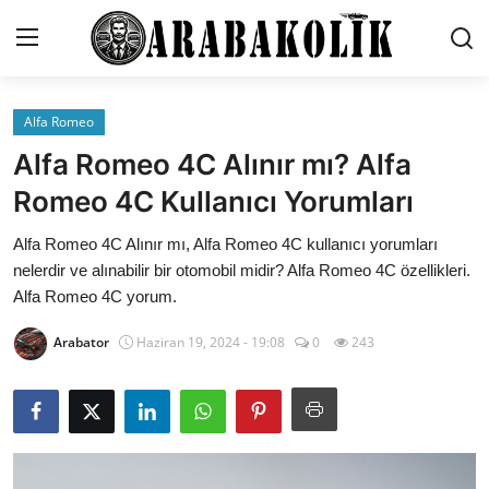
Alfa Romeo
İletişim
Alfa Romeo 4C Alınır mı? Alfa
Genel
Romeo 4C Kullanıcı Yorumları
Karşılaştırmalar
Alfa Romeo 4C Alınır mı, Alfa Romeo 4C kullanıcı yorumları
nelerdir ve alınabilir bir otomobil midir? Alfa Romeo 4C özellikleri.
Testler
Alfa Romeo 4C yorum.
Markalar
Arabator
Haziran 19, 2024 - 19:08
0
243
Öneriler
Motosiklet
Paketler