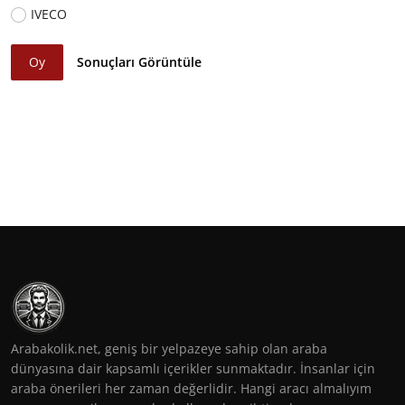
IVECO
Oy
Sonuçları Görüntüle
Arabakolik.net, geniş bir yelpazeye sahip olan araba
dünyasına dair kapsamlı içerikler sunmaktadır. İnsanlar için
araba önerileri her zaman değerlidir. Hangi aracı almalıyım