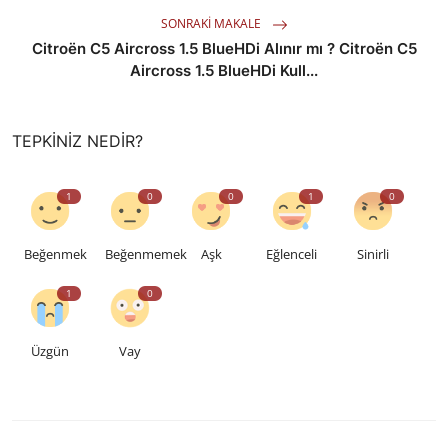
SONRAKI MAKALE
Citroën C5 Aircross 1.5 BlueHDi Alınır mı ? Citroën C5
Aircross 1.5 BlueHDi Kull...
TEPKINIZ NEDIR?
1
0
0
1
0
Beğenmek
Beğenmemek
Aşk
Eğlenceli
Sinirli
1
0
Üzgün
Vay