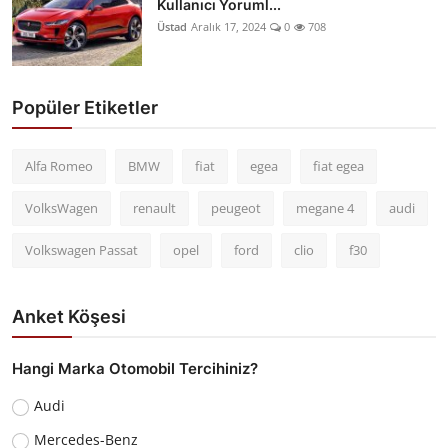
Kullanıcı Yoruml...
Üstad
Aralık 17, 2024
0
708
Popüler Etiketler
Alfa Romeo
BMW
fiat
egea
fiat egea
VolksWagen
renault
peugeot
megane 4
audi
Volkswagen Passat
opel
ford
clio
f30
Anket Köşesi
Hangi Marka Otomobil Tercihiniz?
Audi
Mercedes-Benz