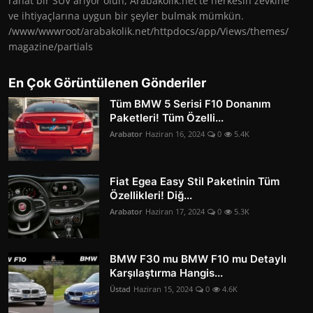
rahat bir SUV arıyor olun, Arabakolik.net'te herkesin zevkine
ve ihtiyaçlarına uygun bir şeyler bulmak mümkün.
/www/wwwroot/arabakolik.net/httpdocs/app/Views/themes/
magazine/partials
En Çok Görüntülenen Gönderiler
Tüm BMW 5 Serisi F10 Donanım
Paketleri! Tüm Özelli...
Arabator
Haziran 16, 2024
0
5.4K
Fiat Egea Easy Stil Paketinin Tüm
Özellikleri! Diğ...
Arabator
Haziran 17, 2024
0
5.3K
BMW F30 mu BMW F10 mu Detaylı
Karşılaştırma Hangis...
Üstad
Haziran 15, 2024
0
4.6K