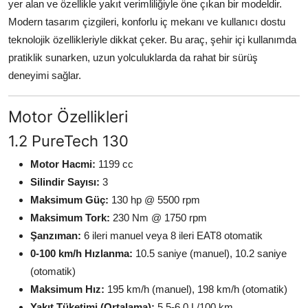
yer alan ve özellikle yakıt verimliliğiyle öne çıkan bir modeldir.
Modern tasarım çizgileri, konforlu iç mekanı ve kullanıcı dostu
teknolojik özellikleriyle dikkat çeker. Bu araç, şehir içi kullanımda
pratiklik sunarken, uzun yolculuklarda da rahat bir sürüş
deneyimi sağlar.
Motor Özellikleri
1.2 PureTech 130
Motor Hacmi:
1199 cc
Silindir Sayısı:
3
Maksimum Güç:
130 hp @ 5500 rpm
Maksimum Tork:
230 Nm @ 1750 rpm
Şanzıman:
6 ileri manuel veya 8 ileri EAT8 otomatik
0-100 km/h Hızlanma:
10.5 saniye (manuel), 10.2 saniye
(otomatik)
Maksimum Hız:
195 km/h (manuel), 198 km/h (otomatik)
Yakıt Tüketimi (Ortalama):
5.5-6.0 L/100 km