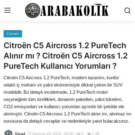
Citroen
İletişim
Citroën C5 Aircross 1.2 PureTech
Genel
Alınır mı ? Citroën C5 Aircross 1.2
PureTech Kullanıcı Yorumları ?
Karşılaştırmalar
Citroën C5 Aircross 1.2 PureTech, modern tasarımı, konfor
Testler
odaklı iç mekanı ve yakıt ekonomisiyle dikkat çeken bir SUV
Markalar
modelidir. Bu detaylı incelemede, 1.2 PureTech motor
seçeneğinin tüm özellikleri, donanım paketleri, yakıt tüketimi,
Motosiklet
CO2 emisyonları ve kullanıcı yorumları ayrıntılı bir şekilde ele
alınmıştır. Citroën C5 Aircross 1.2 PureTech alınır mı, alınmaz mı
Öneriler
sorusuna da detaylı cevaplar ve nedenleriyle yanıt bulacaksınız.
Paketler
Üstad
Haziran 24, 2024 - 20:30
0
1.3K