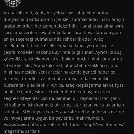
Arabakolik.net, geniş bir yelpazeye sahip olan araba
dünyasına dair kapsamlı içerikler sunmaktadır. İnsanlar için
araba önerileri her zaman değerlidir. Hangi aracı almalıyım
sorusuna verilen cevaplar kullanıcılara ihtiyaçlarına uygun
en iyi seçeneği bulmalarında rehberlik eder. Araç
incelemeleri, teknik özellikler ve kullanıcı yorumları ise
çeşitli modeller hakkında ayrıntılı bilgi sunar. Ayrıca, sürüş
güvenliği, yakıt ekonomisi ve bakım ipuçları gibi konular da
sitede yer alır. Arabakolik.net, otomobil meraklıları için bir
bilgi hazinesidir. Yeni araçlar hakkında güncel haberler,
teknoloji trendleri ve otomotiv dünyasındaki yenilikler
burada takip edilebilir. Ayrıca, araç karşılaştırmaları ve fiyat
analizleri, bütçesine ve beklentilerine en uygun aracı
seçmek isteyenler için mükemmel bir kaynaktır. İster şehir
içi kullanım için kompakt bir araç, ister uzun yolculuklar için
rahat bir SUV arıyor olun, Arabakolik.net'te herkesin zevkine
ve ihtiyaçlarına uygun bir şeyler bulmak mümkün.
/www/wwwroot/arabakolik.net/httpdocs/app/Views/themes/
magazine/partials