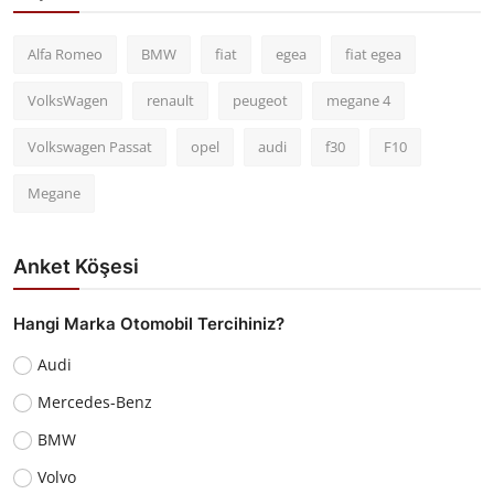
Alfa Romeo
BMW
fiat
egea
fiat egea
VolksWagen
renault
peugeot
megane 4
Volkswagen Passat
opel
audi
f30
F10
Megane
Anket Köşesi
Hangi Marka Otomobil Tercihiniz?
Audi
Mercedes-Benz
BMW
Volvo