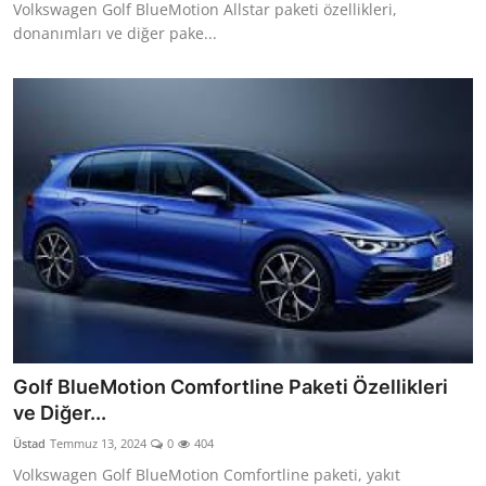
Volkswagen Golf BlueMotion Allstar paketi özellikleri,
donanımları ve diğer pake...
Golf BlueMotion Comfortline Paketi Özellikleri
ve Diğer...
Üstad
Temmuz 13, 2024
0
404
Volkswagen Golf BlueMotion Comfortline paketi, yakıt