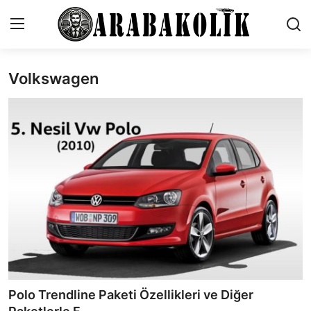
Volkswagen
İletişim
Genel
Karşılaştırmalar
Testler
Markalar
Öneriler
Motosiklet
Polo Trendline Paketi Özellikleri ve Diğer
Paketler