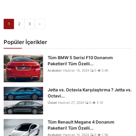
1
2
3
›
Popüler İçerikler
Tüm BMW 5 Serisi F10 Donanım
Paketleri! Tüm Özelli...
Arabator
Haziran 16, 2024
0
5.4K
Jetta vs. Octavia Karşılaştırma ? Jetta vs.
Octavi...
Üstad
Haziran 27, 2024
0
3.1K
Tüm Renault Megane 4 Donanım
Paketleri! Tüm Özelli...
Arabator
Haziran 16, 2024
0
1.5K