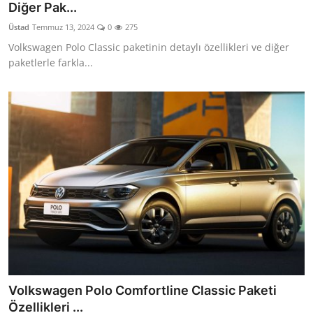
Diğer Pak...
Üstad
Temmuz 13, 2024
0
275
Volkswagen Polo Classic paketinin detaylı özellikleri ve diğer
paketlerle farkla...
Volkswagen Polo Comfortline Classic Paketi
Özellikleri ...