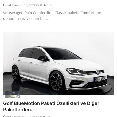
Üstad
Temmuz 13, 2024
0
315
Volkswagen Polo Comfortline Classic paketi, Comfortline
donanım seviyesinin bir ...
Golf BlueMotion Paketi Özellikleri ve Diğer
Paketlerden...
Üstad
Temmuz 13, 2024
0
283