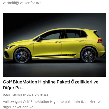
verimliliği ve konfor özell...
Golf BlueMotion Highline Paketi Özellikleri ve
Diğer Pa...
Üstad
Temmuz 10, 2024
0
232
Volkswagen Golf BlueMotion Highline paketinin özellikleri ve
diğer paketlerle ka...