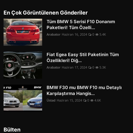
En Çok Görüntülenen Gönderiler
Tüm BMW 5 Serisi F10 Donanım
Paketleri! Tüm Özelli...
Arabator
Haziran 16, 2024
0
5.4K
Fiat Egea Easy Stil Paketinin Tüm
Özellikleri! Diğ...
Arabator
Haziran 17, 2024
0
5.3K
BMW F30 mu BMW F10 mu Detaylı
Karşılaştırma Hangis...
Üstad
Haziran 15, 2024
0
4.6K
Bülten