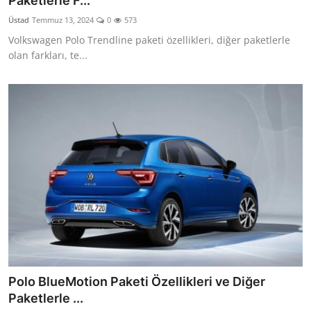
Paketlerle F...
Yağlar
Üstad
Temmuz 13, 2024
0
573
Volkswagen Polo Trendline paketi özellikleri, diğer paketlerle
Oto Bilgi
olan farkları, te...
Polo BlueMotion Paketi Özellikleri ve Diğer
Paketlerle ...