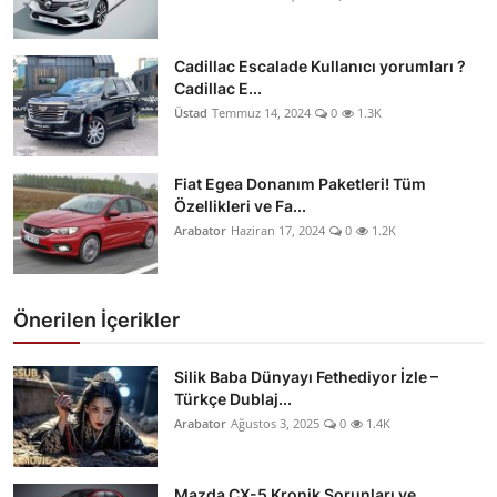
Cadillac Escalade Kullanıcı yorumları ?
Cadillac E...
Üstad
Temmuz 14, 2024
0
1.3K
Fiat Egea Donanım Paketleri! Tüm
Özellikleri ve Fa...
Arabator
Haziran 17, 2024
0
1.2K
Önerilen İçerikler
Silik Baba Dünyayı Fethediyor İzle –
Türkçe Dublaj...
Arabator
Ağustos 3, 2025
0
1.4K
Mazda CX-5 Kronik Sorunları ve