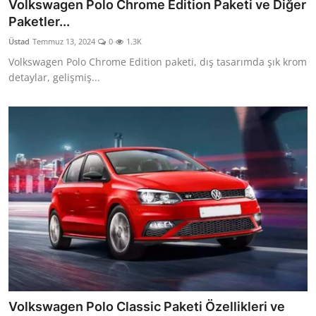
Volkswagen Polo Chrome Edition Paketi ve Diğer
Paketler...
Üstad
Temmuz 13, 2024
0
1.3K
Volkswagen Polo Chrome Edition paketi, dış tasarımda şık krom
detaylar, gelişmiş...
Volkswagen Polo Classic Paketi Özellikleri ve