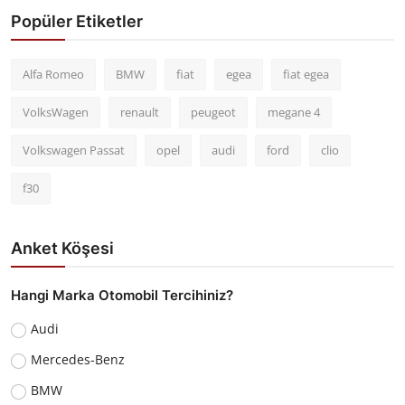
Popüler Etiketler
Alfa Romeo
BMW
fiat
egea
fiat egea
VolksWagen
renault
peugeot
megane 4
Volkswagen Passat
opel
audi
ford
clio
f30
Anket Köşesi
Hangi Marka Otomobil Tercihiniz?
Audi
Mercedes-Benz
BMW