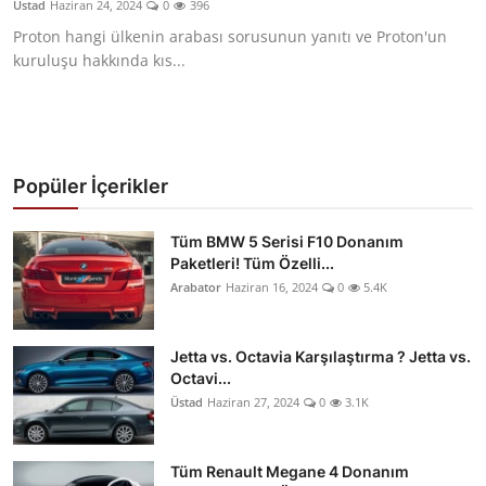
Üstad
Haziran 24, 2024
0
396
Yağlar
Proton hangi ülkenin arabası sorusunun yanıtı ve Proton'un
kuruluşu hakkında kıs...
Oto Bilgi
Popüler İçerikler
Tüm BMW 5 Serisi F10 Donanım
Paketleri! Tüm Özelli...
Arabator
Haziran 16, 2024
0
5.4K
Jetta vs. Octavia Karşılaştırma ? Jetta vs.
Octavi...
Üstad
Haziran 27, 2024
0
3.1K
Tüm Renault Megane 4 Donanım