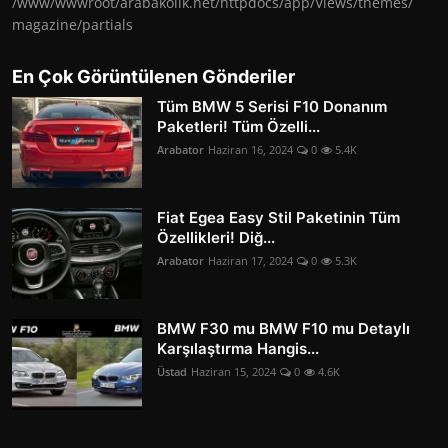
/www/wwwroot/arabakolik.net/httpdocs/app/Views/themes/
magazine/partials
En Çok Görüntülenen Gönderiler
Tüm BMW 5 Serisi F10 Donanım
Paketleri! Tüm Özelli...
Arabator
Haziran 16, 2024
0
5.4K
Fiat Egea Easy Stil Paketinin Tüm
Özellikleri! Diğ...
Arabator
Haziran 17, 2024
0
5.3K
BMW F30 mu BMW F10 mu Detaylı
Karşılaştırma Hangis...
Üstad
Haziran 15, 2024
0
4.6K