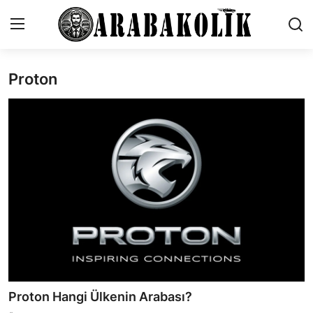
Proton
İletişim
Genel
Karşılaştırmalar
Testler
Markalar
Öneriler
Motosiklet
Proton Hangi Ülkenin Arabası?
Paketler