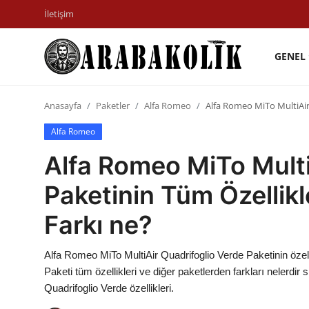
İletişim
GENEL
İletişim
Anasayfa
Paketler
Alfa Romeo
Alfa Romeo MiTo MultiAir 
Genel
Alfa Romeo
Karşılaştırmalar
Alfa Romeo MiTo Multi
Testler
Paketinin Tüm Özellikl
Markalar
Farkı ne?
Öneriler
Alfa Romeo MiTo MultiAir Quadrifoglio Verde Paketinin özell
Motosiklet
Paketi tüm özellikleri ve diğer paketlerden farkları nelerdir 
Quadrifoglio Verde özellikleri.
Paketler