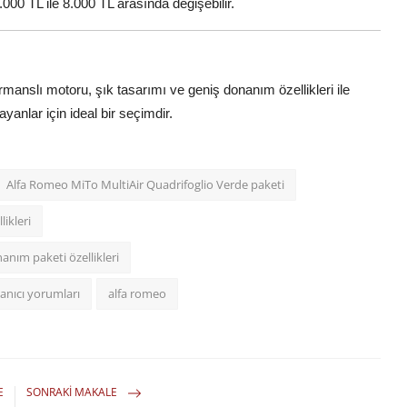
000 TL ile 8.000 TL arasında değişebilir.
manslı motoru, şık tasarımı ve geniş donanım özellikleri ile
yanlar için ideal bir seçimdir.
Alfa Romeo MiTo MultiAir Quadrifoglio Verde paketi
ikleri
nım paketi özellikleri
anıcı yorumları
alfa romeo
E
SONRAKI MAKALE