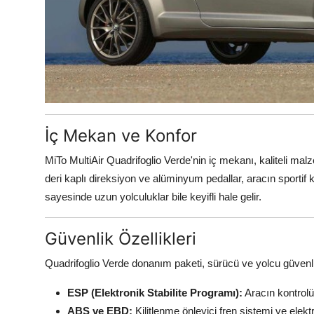
İç Mekan ve Konfor
MiTo MultiAir Quadrifoglio Verde'nin iç mekanı, kaliteli mal
deri kaplı direksiyon ve alüminyum pedallar, aracın sportif ka
sayesinde uzun yolculuklar bile keyifli hale gelir.
Güvenlik Özellikleri
Quadrifoglio Verde donanım paketi, sürücü ve yolcu güvenliğ
ESP (Elektronik Stabilite Programı):
Aracın kontrolü
ABS ve EBD:
Kilitlenme önleyici fren sistemi ve elekt