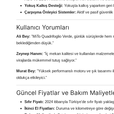
Yokuş Kalkış Desteği:
Yokuşta kalkış yaparken geri 
Çarpışma Önleyici Sistemler:
Aktif ve pasif güvenlik ö
Kullanıcı Yorumları
Ali Bey:
"MiTo Quadrifoglio Verde, günlük sürüşlerde hem r
beklediğimden düşük."
Zeynep Hanım:
"İç mekan kalitesi ve kullanılan malzemele
virajlarda mükemmel tutuş sağlıyor."
Murat Bey:
"Yüksek performanslı motoru ve şık tasarımı il
oldukça etkileyici."
Güncel Fiyatlar ve Bakım Maliyetl
Sıfır Fiyatı:
2024 itibarıyla Türkiye'de sıfır fiyatı yakl
İkinci El Fiyatları:
Duruma ve kilometreye göre değişmek