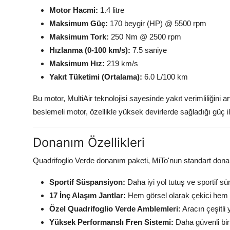
Motor Hacmi:
1.4 litre
Maksimum Güç:
170 beygir (HP) @ 5500 rpm
Maksimum Tork:
250 Nm @ 2500 rpm
Hızlanma (0-100 km/s):
7.5 saniye
Maksimum Hız:
219 km/s
Yakıt Tüketimi (Ortalama):
6.0 L/100 km
Bu motor, MultiAir teknolojisi sayesinde yakıt verimliliğini
beslemeli motor, özellikle yüksek devirlerde sağladığı güç i
Donanım Özellikleri
Quadrifoglio Verde donanım paketi, MiTo'nun standart donan
Sportif Süspansiyon:
Daha iyi yol tutuş ve sportif s
17 İnç Alaşım Jantlar:
Hem görsel olarak çekici hem d
Özel Quadrifoglio Verde Amblemleri:
Aracın çeşitli
Yüksek Performanslı Fren Sistemi:
Daha güvenli bir s