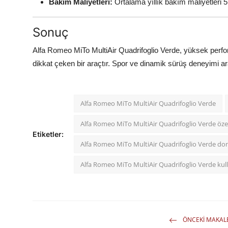
Bakım Maliyetleri:
Ortalama yıllık bakım maliyetleri 5.
Sonuç
Alfa Romeo MiTo MultiAir Quadrifoglio Verde, yüksek perfor
dikkat çeken bir araçtır. Spor ve dinamik sürüş deneyimi ara
Alfa Romeo MiTo MultiAir Quadrifoglio Verde
Alfa Romeo MiTo MultiAir Quadrifoglio Verde özell
Etiketler:
Alfa Romeo MiTo MultiAir Quadrifoglio Verde dona
Alfa Romeo MiTo MultiAir Quadrifoglio Verde kull
ÖNCEKI MAKAL