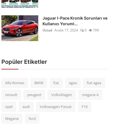
Jaguar I-Pace Kronik Sorunları ve
Kullanıcı Yoruml...
Üstad
Aralık 17, 2024
0
709
Popüler Etiketler
Alfa Romeo
BMW
fiat
egea
fiat egea
renault
peugeot
VolksWagen
megane 4
opel
audi
Volkswagen Passat
F10
Megane
ford