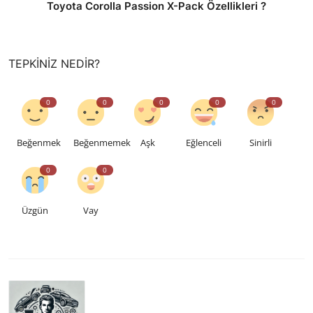
Toyota Corolla Passion X-Pack Özellikleri ?
TEPKINIZ NEDIR?
0
0
0
0
0
Beğenmek
Beğenmemek
Aşk
Eğlenceli
Sinirli
0
0
Üzgün
Vay