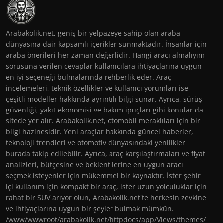
Arabakolik.net, geniş bir yelpazeye sahip olan araba
dünyasına dair kapsamlı içerikler sunmaktadır. İnsanlar için
araba önerileri her zaman değerlidir. Hangi aracı almalıyım
sorusuna verilen cevaplar kullanıcılara ihtiyaçlarına uygun
en iyi seçeneği bulmalarında rehberlik eder. Araç
incelemeleri, teknik özellikler ve kullanıcı yorumları ise
çeşitli modeller hakkında ayrıntılı bilgi sunar. Ayrıca, sürüş
güvenliği, yakıt ekonomisi ve bakım ipuçları gibi konular da
sitede yer alır. Arabakolik.net, otomobil meraklıları için bir
bilgi hazinesidir. Yeni araçlar hakkında güncel haberler,
teknoloji trendleri ve otomotiv dünyasındaki yenilikler
burada takip edilebilir. Ayrıca, araç karşılaştırmaları ve fiyat
analizleri, bütçesine ve beklentilerine en uygun aracı
seçmek isteyenler için mükemmel bir kaynaktır. İster şehir
içi kullanım için kompakt bir araç, ister uzun yolculuklar için
rahat bir SUV arıyor olun, Arabakolik.net'te herkesin zevkine
ve ihtiyaçlarına uygun bir şeyler bulmak mümkün.
/www/wwwroot/arabakolik.net/httpdocs/app/Views/themes/