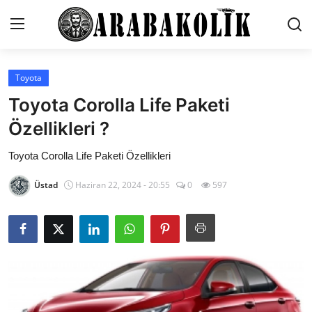
Toyota
İletişim
Toyota Corolla Life Paketi
Genel
Özellikleri ?
Karşılaştırmalar
Toyota Corolla Life Paketi Özellikleri
Testler
Üstad
Haziran 22, 2024 - 20:55
0
597
Markalar
Motosiklet
Öneriler
Paketler