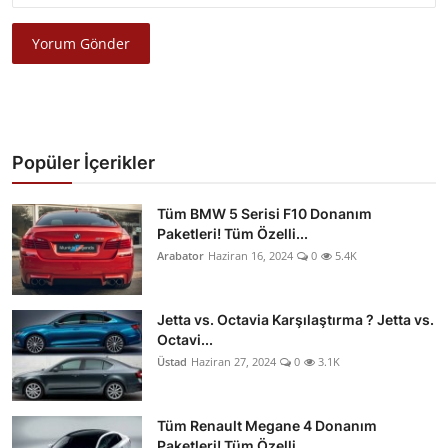
Yorum Gönder
Popüler İçerikler
Tüm BMW 5 Serisi F10 Donanım
Paketleri! Tüm Özelli...
Arabator
Haziran 16, 2024
0
5.4K
Jetta vs. Octavia Karşılaştırma ? Jetta vs.
Octavi...
Üstad
Haziran 27, 2024
0
3.1K
Tüm Renault Megane 4 Donanım
Paketleri! Tüm Özelli...