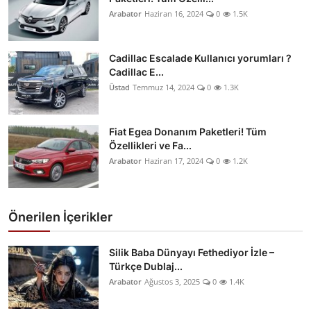
Arabator
Haziran 16, 2024
0
1.5K
Cadillac Escalade Kullanıcı yorumları ?
Cadillac E...
Üstad
Temmuz 14, 2024
0
1.3K
Fiat Egea Donanım Paketleri! Tüm
Özellikleri ve Fa...
Arabator
Haziran 17, 2024
0
1.2K
Önerilen İçerikler
Silik Baba Dünyayı Fethediyor İzle –
Türkçe Dublaj...
Arabator
Ağustos 3, 2025
0
1.4K