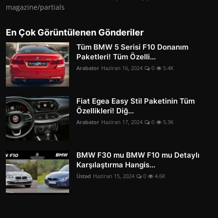
magazine/partials
En Çok Görüntülenen Gönderiler
Tüm BMW 5 Serisi F10 Donanım
Paketleri! Tüm Özelli...
Arabator
Haziran 16, 2024
0
5.4K
Fiat Egea Easy Stil Paketinin Tüm
Özellikleri! Diğ...
Arabator
Haziran 17, 2024
0
5.3K
BMW F30 mu BMW F10 mu Detaylı
Karşılaştırma Hangis...
Üstad
Haziran 15, 2024
0
4.6K