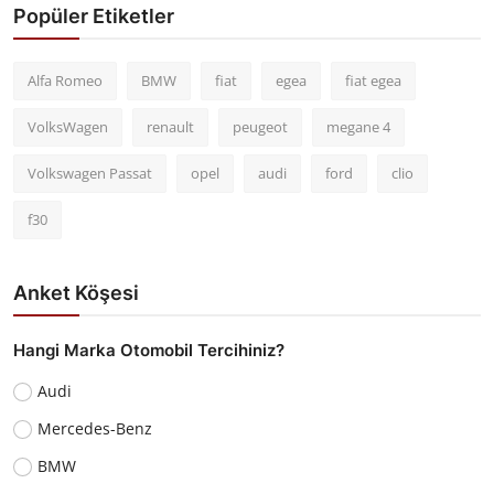
Popüler Etiketler
Alfa Romeo
BMW
fiat
egea
fiat egea
VolksWagen
renault
peugeot
megane 4
Volkswagen Passat
opel
audi
ford
clio
f30
Anket Köşesi
Hangi Marka Otomobil Tercihiniz?
Audi
Mercedes-Benz
BMW