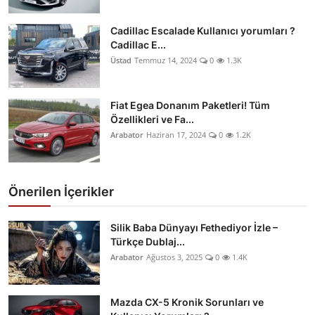
Cadillac Escalade Kullanıcı yorumları ?
Cadillac E...
Üstad
Temmuz 14, 2024
0
1.3K
Fiat Egea Donanım Paketleri! Tüm
Özellikleri ve Fa...
Arabator
Haziran 17, 2024
0
1.2K
Önerilen İçerikler
Silik Baba Dünyayı Fethediyor İzle –
Türkçe Dublaj...
Arabator
Ağustos 3, 2025
0
1.4K
Mazda CX-5 Kronik Sorunları ve