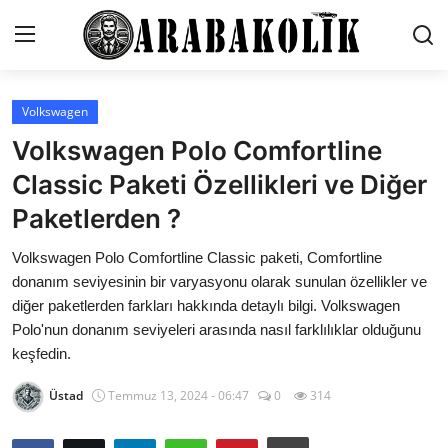
Volkswagen
Genel
Volkswagen Polo Comfortline
İletişim
Classic Paketi Özellikleri ve Diğer
Paketlerden ?
Karşılaştırmalar
Volkswagen Polo Comfortline Classic paketi, Comfortline
Testler
donanım seviyesinin bir varyasyonu olarak sunulan özellikler ve
Markalar
diğer paketlerden farkları hakkında detaylı bilgi. Volkswagen
Polo'nun donanım seviyeleri arasında nasıl farklılıklar olduğunu
Öneriler
keşfedin.
Motosiklet
Üstad
Temmuz 13, 2024 - 06:47
0
314
Paketler