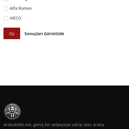
Alfa Romeo
IVECO
Oy
Sonuçları Görüntüle
Arabakolik.net, geniş bir yelpazeye sahip olan araba