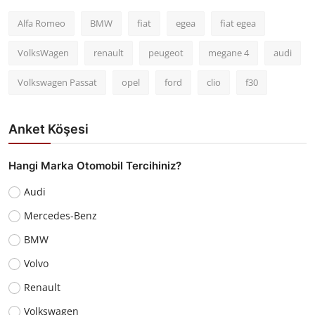
Alfa Romeo
BMW
fiat
egea
fiat egea
VolksWagen
renault
peugeot
megane 4
audi
Volkswagen Passat
opel
ford
clio
f30
Anket Köşesi
Hangi Marka Otomobil Tercihiniz?
Audi
Mercedes-Benz
BMW
Volvo
Renault
Volkswagen