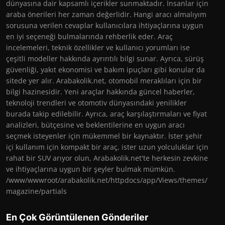
dünyasına dair kapsamlı içerikler sunmaktadır. İnsanlar için
araba önerileri her zaman değerlidir. Hangi aracı almalıyım
sorusuna verilen cevaplar kullanıcılara ihtiyaçlarına uygun
en iyi seçeneği bulmalarında rehberlik eder. Araç
incelemeleri, teknik özellikler ve kullanıcı yorumları ise
çeşitli modeller hakkında ayrıntılı bilgi sunar. Ayrıca, sürüş
güvenliği, yakıt ekonomisi ve bakım ipuçları gibi konular da
sitede yer alır. Arabakolik.net, otomobil meraklıları için bir
bilgi hazinesidir. Yeni araçlar hakkında güncel haberler,
teknoloji trendleri ve otomotiv dünyasındaki yenilikler
burada takip edilebilir. Ayrıca, araç karşılaştırmaları ve fiyat
analizleri, bütçesine ve beklentilerine en uygun aracı
seçmek isteyenler için mükemmel bir kaynaktır. İster şehir
içi kullanım için kompakt bir araç, ister uzun yolculuklar için
rahat bir SUV arıyor olun, Arabakolik.net'te herkesin zevkine
ve ihtiyaçlarına uygun bir şeyler bulmak mümkün.
/www/wwwroot/arabakolik.net/httpdocs/app/Views/themes/
magazine/partials
En Çok Görüntülenen Gönderiler