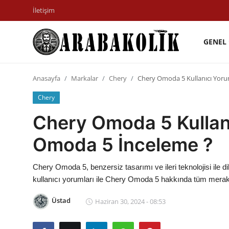
İletişim
GENEL
İletişim
Anasayfa
Markalar
Chery
Chery Omoda 5 Kullanıcı Yoru
Genel
Chery
Karşılaştırmalar
Chery Omoda 5 Kullanı
Testler
Omoda 5 İnceleme ?
Markalar
Chery Omoda 5, benzersiz tasarımı ve ileri teknolojisi ile 
Motosiklet
kullanıcı yorumları ile Chery Omoda 5 hakkında tüm merak 
Öneriler
Üstad
Haziran 30, 2024 - 08:53
Paketler