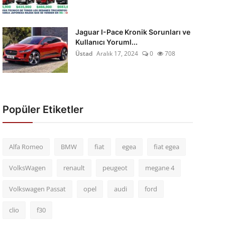
Jaguar I-Pace Kronik Sorunları ve
Kullanıcı Yoruml...
Üstad
Aralık 17, 2024
0
708
Popüler Etiketler
Alfa Romeo
BMW
fiat
egea
fiat egea
VolksWagen
renault
peugeot
megane 4
Volkswagen Passat
opel
audi
ford
clio
f30