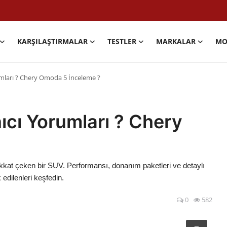
KARŞILAŞTIRMALAR
TESTLER
MARKALAR
MO
mları ? Chery Omoda 5 İnceleme ?
cı Yorumları ? Chery
dikkat çeken bir SUV. Performansı, donanım paketleri ve detaylı
edilenleri keşfedin.
0
582