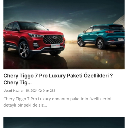
Chery Tiggo 7 Pro Luxury Paketi Özellikleri ?
Chery Tig...
Üstad
Haziran 19, 2024
0
288
Chery Tiggo 7 Pro Luxury donanım paketinin özelliklerini
detaylı bir şekilde siz...