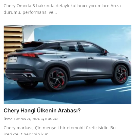
Chery Omoda 5 hakkında detaylı kullanıcı yorumları: Arıza
durumu, performans, ve...
Chery Hangi Ülkenin Arabası?
Üstad
Haziran 24, 2024
0
248
Chery markası, Çin menşeli bir otomobil üreticisidir. Bu
içerikte, Chery'nin kur...