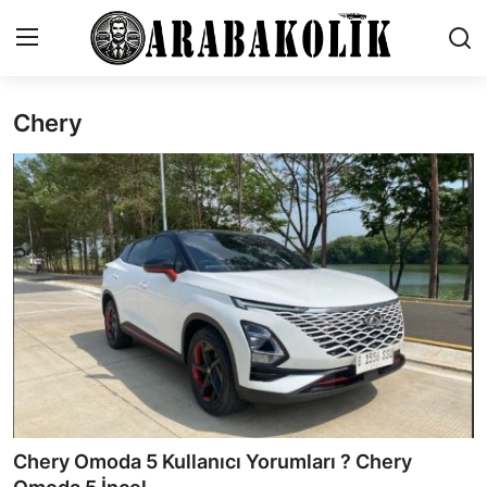
Chery
Genel
İletişim
Karşılaştırmalar
Testler
Markalar
Öneriler
Motosiklet
Chery Omoda 5 Kullanıcı Yorumları ? Chery
Paketler