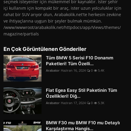
seçmek isteyenler için mükemmel bir kaynaktır. İster şehir
içi kullanım için kompakt bir araç, ister uzun yolculuklar için
rahat bir SUV arıyor olun, Arabakolik.net'te herkesin zevkine
ve ihtiyaçlarına uygun bir şeyler bulmak mümkün.
/www/wwwroot/arabakolik.net/httpdocs/app/Views/themes/
magazine/partials
En Çok Görüntülenen Gönderiler
Tüm BMW 5 Serisi F10 Donanım
Paketleri! Tüm Özelli...
Arabator
Haziran 16, 2024
0
5.4K
Fiat Egea Easy Stil Paketinin Tüm
Özellikleri! Diğ...
Arabator
Haziran 17, 2024
0
5.3K
BMW F30 mu BMW F10 mu Detaylı
Karşılaştırma Hangis...