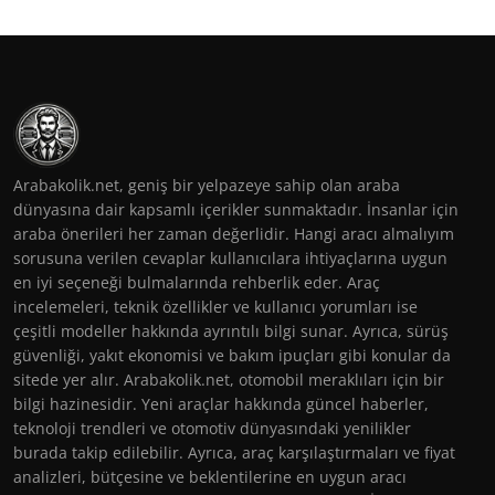
Arabakolik.net, geniş bir yelpazeye sahip olan araba
dünyasına dair kapsamlı içerikler sunmaktadır. İnsanlar için
araba önerileri her zaman değerlidir. Hangi aracı almalıyım
sorusuna verilen cevaplar kullanıcılara ihtiyaçlarına uygun
en iyi seçeneği bulmalarında rehberlik eder. Araç
incelemeleri, teknik özellikler ve kullanıcı yorumları ise
çeşitli modeller hakkında ayrıntılı bilgi sunar. Ayrıca, sürüş
güvenliği, yakıt ekonomisi ve bakım ipuçları gibi konular da
sitede yer alır. Arabakolik.net, otomobil meraklıları için bir
bilgi hazinesidir. Yeni araçlar hakkında güncel haberler,
teknoloji trendleri ve otomotiv dünyasındaki yenilikler
burada takip edilebilir. Ayrıca, araç karşılaştırmaları ve fiyat
analizleri, bütçesine ve beklentilerine en uygun aracı