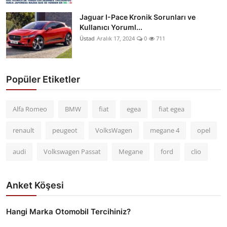
Jaguar I-Pace Kronik Sorunları ve
Kullanıcı Yoruml...
Üstad
Aralık 17, 2024
0
711
Popüler Etiketler
Alfa Romeo
BMW
fiat
egea
fiat egea
renault
peugeot
VolksWagen
megane 4
opel
audi
Volkswagen Passat
Megane
ford
clio
Anket Köşesi
Hangi Marka Otomobil Tercihiniz?