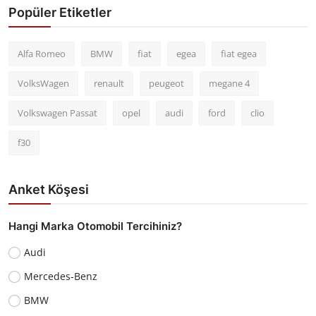
Popüler Etiketler
Alfa Romeo
BMW
fiat
egea
fiat egea
VolksWagen
renault
peugeot
megane 4
Volkswagen Passat
opel
audi
ford
clio
f30
Anket Köşesi
Hangi Marka Otomobil Tercihiniz?
Audi
Mercedes-Benz
BMW