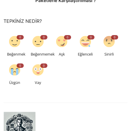
Paketlerle Karşılaştırılması ?
TEPKINIZ NEDIR?
0
0
0
0
0
Beğenmek
Beğenmemek
Aşk
Eğlenceli
Sinirli
0
0
Üzgün
Vay