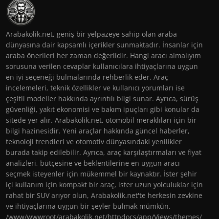
Arabakolik.net, geniş bir yelpazeye sahip olan araba
dünyasına dair kapsamlı içerikler sunmaktadır. İnsanlar için
araba önerileri her zaman değerlidir. Hangi aracı almalıyım
sorusuna verilen cevaplar kullanıcılara ihtiyaçlarına uygun
en iyi seçeneği bulmalarında rehberlik eder. Araç
incelemeleri, teknik özellikler ve kullanıcı yorumları ise
çeşitli modeller hakkında ayrıntılı bilgi sunar. Ayrıca, sürüş
güvenliği, yakıt ekonomisi ve bakım ipuçları gibi konular da
sitede yer alır. Arabakolik.net, otomobil meraklıları için bir
bilgi hazinesidir. Yeni araçlar hakkında güncel haberler,
teknoloji trendleri ve otomotiv dünyasındaki yenilikler
burada takip edilebilir. Ayrıca, araç karşılaştırmaları ve fiyat
analizleri, bütçesine ve beklentilerine en uygun aracı
seçmek isteyenler için mükemmel bir kaynaktır. İster şehir
içi kullanım için kompakt bir araç, ister uzun yolculuklar için
rahat bir SUV arıyor olun, Arabakolik.net'te herkesin zevkine
ve ihtiyaçlarına uygun bir şeyler bulmak mümkün.
/www/wwwroot/arabakolik.net/httpdocs/app/Views/themes/