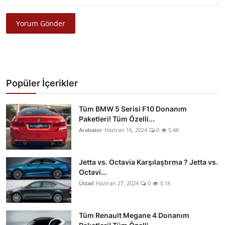
Yorum Gönder
Popüler İçerikler
Tüm BMW 5 Serisi F10 Donanım
Paketleri! Tüm Özelli...
Arabator
Haziran 16, 2024
0
5.4K
Jetta vs. Octavia Karşılaştırma ? Jetta vs.
Octavi...
Üstad
Haziran 27, 2024
0
3.1K
Tüm Renault Megane 4 Donanım