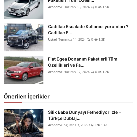
Paketleri! Tüm Özelli...
Arabator
Haziran 16, 2024
0
1.5K
Cadillac Escalade Kullanıcı yorumları ?
Cadillac E...
Üstad
Temmuz 14, 2024
0
1.3K
Fiat Egea Donanım Paketleri! Tüm
Özellikleri ve Fa...
Arabator
Haziran 17, 2024
0
1.2K
Önerilen İçerikler
Silik Baba Dünyayı Fethediyor İzle –
Türkçe Dublaj...
Arabator
Ağustos 3, 2025
0
1.4K