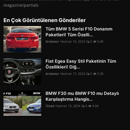
magazine/partials
En Çok Görüntülenen Gönderiler
Tüm BMW 5 Serisi F10 Donanım
Paketleri! Tüm Özelli...
Arabator
Haziran 16, 2024
0
5.4K
Fiat Egea Easy Stil Paketinin Tüm
Özellikleri! Diğ...
Arabator
Haziran 17, 2024
0
5.3K
BMW F30 mu BMW F10 mu Detaylı
Karşılaştırma Hangis...
Üstad
Haziran 15, 2024
0
4.6K