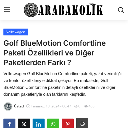
Volkswagen
İletişim
Golf BlueMotion Comfortline
Genel
Paketi Özellikleri ve Diğer
Paketlerden Farkı ?
Karşılaştırmalar
Volkswagen Golf BlueMotion Comfortline paketi, yakıt verimliliği
Testler
ve konfor özellikleriyle dikkat çekiyor. Bu makalede, Golf
Markalar
BlueMotion Comfortline paketinin detaylı özelliklerini ve diğer
donanım paketleriyle olan farklarını keşfedin.
Öneriler
Üstad
Temmuz 13, 2024 - 06:47
0
405
Motosiklet
Paketler