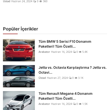
Üstad
Haziran 24, 2024
0
360
Yağlar
Oto Bilgi
Popüler İçerikler
Tüm BMW 5 Serisi F10 Donanım
Paketleri! Tüm Özelli...
Arabator
Haziran 16, 2024
0
5.4K
Jetta vs. Octavia Karşılaştırma ? Jetta vs.
Octavi...
Üstad
Haziran 27, 2024
0
3.1K
Tüm Renault Megane 4 Donanım
Paketleri! Tüm Özelli...
Arabator
Haziran 16, 2024
0
1.5K