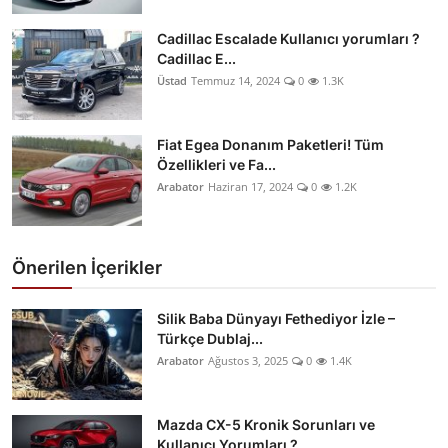
Cadillac Escalade Kullanıcı yorumları ?
Cadillac E...
Üstad
Temmuz 14, 2024
0
1.3K
Fiat Egea Donanım Paketleri! Tüm
Özellikleri ve Fa...
Arabator
Haziran 17, 2024
0
1.2K
Önerilen İçerikler
Silik Baba Dünyayı Fethediyor İzle –
Türkçe Dublaj...
Arabator
Ağustos 3, 2025
0
1.4K
Mazda CX-5 Kronik Sorunları ve
Kullanıcı Yorumları ?