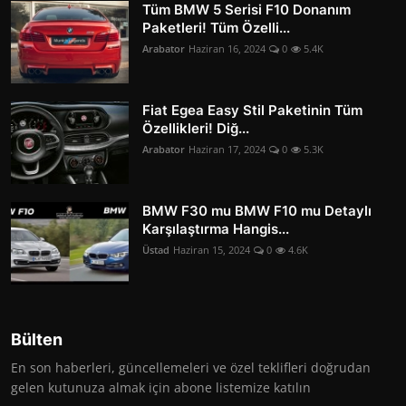
Tüm BMW 5 Serisi F10 Donanım
Paketleri! Tüm Özelli...
Arabator
Haziran 16, 2024
0
5.4K
Fiat Egea Easy Stil Paketinin Tüm
Özellikleri! Diğ...
Arabator
Haziran 17, 2024
0
5.3K
BMW F30 mu BMW F10 mu Detaylı
Karşılaştırma Hangis...
Üstad
Haziran 15, 2024
0
4.6K
Bülten
En son haberleri, güncellemeleri ve özel teklifleri doğrudan
gelen kutunuza almak için abone listemize katılın