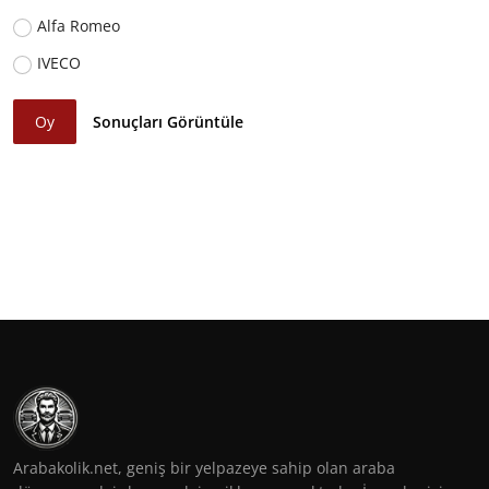
Alfa Romeo
IVECO
Oy
Sonuçları Görüntüle
Arabakolik.net, geniş bir yelpazeye sahip olan araba