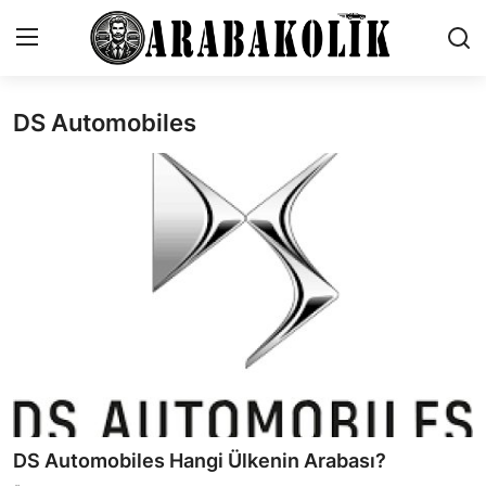
DS Automobiles
İletişim
Genel
Karşılaştırmalar
Testler
Markalar
Öneriler
Motosiklet
DS Automobiles Hangi Ülkenin Arabası?
Paketler