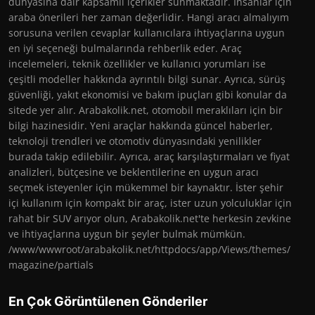
dünyasına dair kapsamlı içerikler sunmaktadır. İnsanlar için
araba önerileri her zaman değerlidir. Hangi aracı almalıyım
sorusuna verilen cevaplar kullanıcılara ihtiyaçlarına uygun
en iyi seçeneği bulmalarında rehberlik eder. Araç
incelemeleri, teknik özellikler ve kullanıcı yorumları ise
çeşitli modeller hakkında ayrıntılı bilgi sunar. Ayrıca, sürüş
güvenliği, yakıt ekonomisi ve bakım ipuçları gibi konular da
sitede yer alır. Arabakolik.net, otomobil meraklıları için bir
bilgi hazinesidir. Yeni araçlar hakkında güncel haberler,
teknoloji trendleri ve otomotiv dünyasındaki yenilikler
burada takip edilebilir. Ayrıca, araç karşılaştırmaları ve fiyat
analizleri, bütçesine ve beklentilerine en uygun aracı
seçmek isteyenler için mükemmel bir kaynaktır. İster şehir
içi kullanım için kompakt bir araç, ister uzun yolculuklar için
rahat bir SUV arıyor olun, Arabakolik.net'te herkesin zevkine
ve ihtiyaçlarına uygun bir şeyler bulmak mümkün.
/www/wwwroot/arabakolik.net/httpdocs/app/Views/themes/
magazine/partials
En Çok Görüntülenen Gönderiler