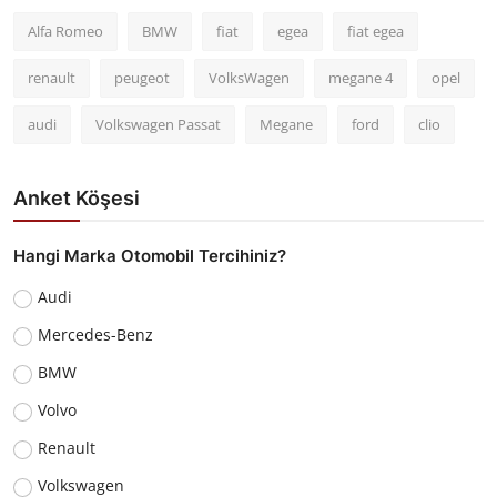
Alfa Romeo
BMW
fiat
egea
fiat egea
renault
peugeot
VolksWagen
megane 4
opel
audi
Volkswagen Passat
Megane
ford
clio
Anket Köşesi
Hangi Marka Otomobil Tercihiniz?
Audi
Mercedes-Benz
BMW
Volvo
Renault
Volkswagen