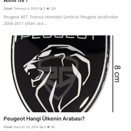
Alınır mı ?
Yağlar
Üstad
Temmuz 4, 2024
0
226
Peugeot 407, Fransız otomobil üreticisi Peugeot tarafından
Oto Bilgi
2004-2011 yılları ara...
Peugeot Hangi Ülkenin Arabası?
Üstad
Haziran 24, 2024
0
86