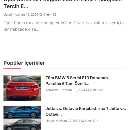
Tercih E...
Üstad
Haziran 16, 2024
0
463
Opel Corsa mı alınır peugeot 208 mi? Kararsız kalan sizler için
bir nebzede olsa...
Popüler İçerikler
Tüm BMW 5 Serisi F10 Donanım
Paketleri! Tüm Özelli...
Arabator
Haziran 16, 2024
0
5.4K
Jetta vs. Octavia Karşılaştırma ? Jetta vs.
Octavi...
Üstad
Haziran 27, 2024
0
3.1K