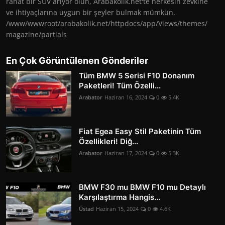
rahat bir SUV arıyor olun, Arabakolik.net'te herkesin zevkine
ve ihtiyaçlarına uygun bir şeyler bulmak mümkün.
/www/wwwroot/arabakolik.net/httpdocs/app/Views/themes/
magazine/partials
En Çok Görüntülenen Gönderiler
Tüm BMW 5 Serisi F10 Donanım
Paketleri! Tüm Özelli...
Arabator
Haziran 16, 2024
0
5.4K
Fiat Egea Easy Stil Paketinin Tüm
Özellikleri! Diğ...
Arabator
Haziran 17, 2024
0
5.3K
BMW F30 mu BMW F10 mu Detaylı
Karşılaştırma Hangis...
Üstad
Haziran 15, 2024
0
4.6K