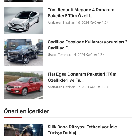
Tüm Renault Megane 4 Donanım
Paketleri! Tüm Özelli...
Arabator
Haziran 16, 2024
0
1.5K
Cadillac Escalade Kullanıcı yorumları ?
Cadillac E...
Üstad
Temmuz 14, 2024
0
1.3K
Fiat Egea Donanım Paketleri! Tüm
Özellikleri ve Fa...
Arabator
Haziran 17, 2024
0
1.2K
Önerilen İçerikler
Silik Baba Dünyayı Fethediyor İzle –
Türkçe Dublaj...