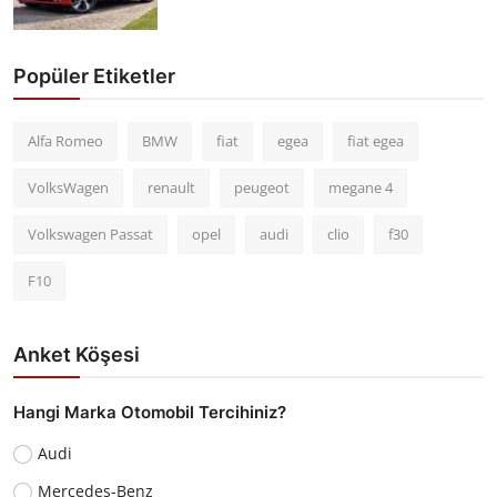
Popüler Etiketler
Alfa Romeo
BMW
fiat
egea
fiat egea
VolksWagen
renault
peugeot
megane 4
Volkswagen Passat
opel
audi
clio
f30
F10
Anket Köşesi
Hangi Marka Otomobil Tercihiniz?
Audi
Mercedes-Benz