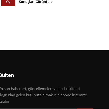
Oy
Sonuçları Görüntüle
Bülten
En son haberleri, güncellemeleri ve özel teklifleri
doğrudan gelen kutunuza almak için abone listemize
katılın