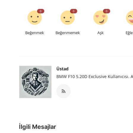
0
0
0
Beğenmek
Beğenmemek
Aşk
Eğle
Üstad
BMW F10 5.20D Exclusive Kullanıcısı. A
İlgili Mesajlar