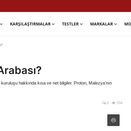
KARŞILAŞTIRMALAR
TESTLER
MARKALAR
MO
ı?
Arabası?
kuruluşu hakkında kısa ve net bilgiler. Proton, Malezya'nın
0
394