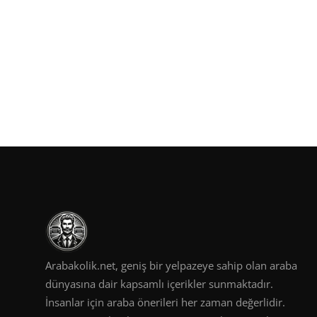
Arabakolik.net, geniş bir yelpazeye sahip olan araba
dünyasına dair kapsamlı içerikler sunmaktadır.
İnsanlar için araba önerileri her zaman değerlidir.