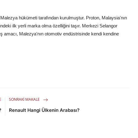
a Malezya hükümeti tarafından kurulmuştur. Proton, Malaysia'nın
indeki ilk yerli marka olma özelliğini taşır. Merkezi Selangor
uş amacı, Malezya'nın otomotiv endüstrisinde kendi kendine
E
SONRAKI MAKALE
?
Renault Hangi Ülkenin Arabası?