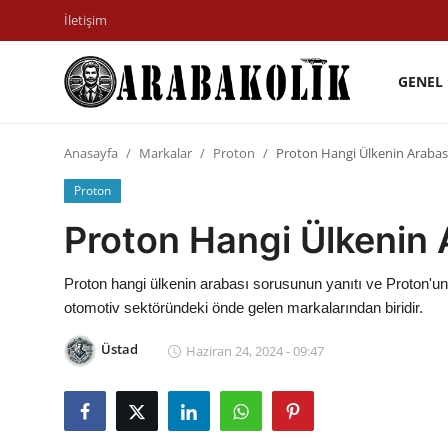
İletişim
GENEL
İletişim
Anasayfa
Markalar
Proton
Proton Hangi Ülkenin Arabas
Genel
Proton
Karşılaştırmalar
Proton Hangi Ülkenin 
Testler
Proton hangi ülkenin arabası sorusunun yanıtı ve Proton'un 
Markalar
otomotiv sektöründeki önde gelen markalarından biridir.
Motosiklet
Üstad
Haziran 24, 2024 - 09:47
Öneriler
Paketler