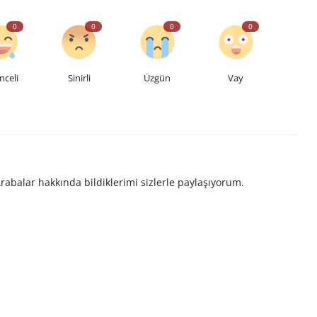
0
0
0
0
nceli
Sinirli
Üzgün
Vay
rabalar hakkında bildiklerimi sizlerle paylaşıyorum.