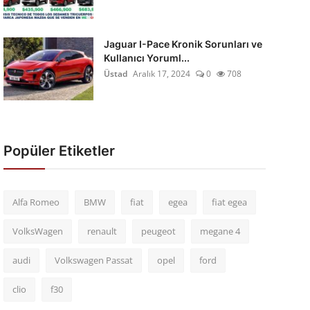
Jaguar I-Pace Kronik Sorunları ve
Kullanıcı Yoruml...
Üstad
Aralık 17, 2024
0
708
Popüler Etiketler
Alfa Romeo
BMW
fiat
egea
fiat egea
VolksWagen
renault
peugeot
megane 4
audi
Volkswagen Passat
opel
ford
clio
f30