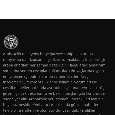
Arabakolik.net, geniş bir yelpazeye sahip olan araba
dünyasına dair kapsamlı içerikler sunmaktadır. İnsanlar için
araba önerileri her zaman değerlidir. Hangi aracı almalıyım
sorusuna verilen cevaplar kullanıcılara ihtiyaçlarına uygun
en iyi seçeneği bulmalarında rehberlik eder. Araç
incelemeleri, teknik özellikler ve kullanıcı yorumları ise
çeşitli modeller hakkında ayrıntılı bilgi sunar. Ayrıca, sürüş
güvenliği, yakıt ekonomisi ve bakım ipuçları gibi konular da
sitede yer alır. Arabakolik.net, otomobil meraklıları için bir
bilgi hazinesidir. Yeni araçlar hakkında güncel haberler,
teknoloji trendleri ve otomotiv dünyasındaki yenilikler