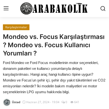
Karşılaştırmalar
Genel
Mondeo vs. Focus Karşılaştırması
İletişim
? Mondeo vs. Focus Kullanıcı
Yorumları ?
Karşılaştırmalar
Ford Mondeo ve Ford Focus modellerinin motor seçenekleri,
Testler
donanım paketleri ve kullanıcı yorumlarıyla detaylı
Markalar
karşılaştırılması. Hangi araç hangi kullanıcı tipine uygun?
Mondeo ve Focus'un şehir içi, şehir dışı yakıt tüketimleri ve CO2
Öneriler
emisyonları nelerdir? İki modelin bakım maliyetleri ve motor
seçeneklerinin LPG uyumu hakkında bilgi.
Motosiklet
Üstad
Haziran 27, 2024 - 19:04
0
641
Paketler