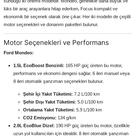
sunduğu iki önemli modeldir. Mondeo, genellikle daha büyük ve
lüks bir araç arayanlara hitap ederken, Focus kompakt ve
ekonomik bir seçenek olarak öne çıkar. Her iki modelin de çeşitli
motor seçenekleri ve donanım paketleri bulunur.
Motor Seçenekleri ve Performans
Ford Mondeo:
1.5L EcoBoost Benzinli:
165 HP güç üreten bu motor,
performans ve ekonomi dengesi sağlar. 6 ileri manuel veya
8 ileri otomatik şanzıman seçenekleri bulunur.
Şehir İçi Yakıt Tüketimi:
7.2 L/100 km
Şehir Dışı Yakıt Tüketimi:
5.0 L/100 km
Ortalama Yakıt Tüketimi:
5.9 L/100 km
CO2 Emisyonu:
134 g/km
2.0L EcoBlue Dizel:
190 HP güç üreten bu motor, özellikle
uzun yol kullanıcıları için idealdir. 8 ileri otomatik şanzıman