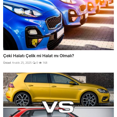
Çeki Halatı Çelik mi Halat mı Olmalı?
Üstad
Aralık 25, 2025
0
168