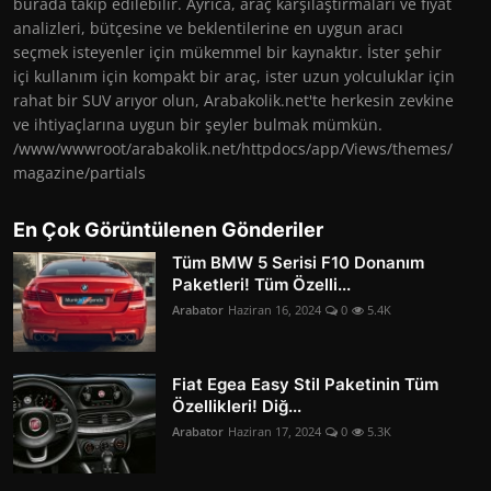
burada takip edilebilir. Ayrıca, araç karşılaştırmaları ve fiyat
analizleri, bütçesine ve beklentilerine en uygun aracı
seçmek isteyenler için mükemmel bir kaynaktır. İster şehir
içi kullanım için kompakt bir araç, ister uzun yolculuklar için
rahat bir SUV arıyor olun, Arabakolik.net'te herkesin zevkine
ve ihtiyaçlarına uygun bir şeyler bulmak mümkün.
/www/wwwroot/arabakolik.net/httpdocs/app/Views/themes/
magazine/partials
En Çok Görüntülenen Gönderiler
Tüm BMW 5 Serisi F10 Donanım
Paketleri! Tüm Özelli...
Arabator
Haziran 16, 2024
0
5.4K
Fiat Egea Easy Stil Paketinin Tüm
Özellikleri! Diğ...
Arabator
Haziran 17, 2024
0
5.3K