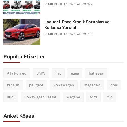
Üstad
Aralık 17, 2024
0
627
Jaguar I-Pace Kronik Sorunları ve
Kullanıcı Yoruml...
Üstad
Aralık 17, 2024
0
711
Popüler Etiketler
Alfa Romeo
BMW
fiat
egea
fiat egea
renault
peugeot
VolksWagen
megane 4
opel
audi
Volkswagen Passat
Megane
ford
clio
Anket Köşesi