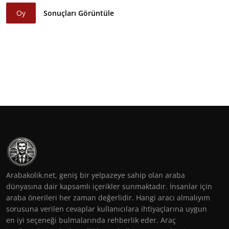
Oy
Sonuçları Görüntüle
Arabakolik.net, geniş bir yelpazeye sahip olan araba
dünyasına dair kapsamlı içerikler sunmaktadır. İnsanlar için
araba önerileri her zaman değerlidir. Hangi aracı almalıyım
sorusuna verilen cevaplar kullanıcılara ihtiyaçlarına uygun
en iyi seçeneği bulmalarında rehberlik eder. Araç