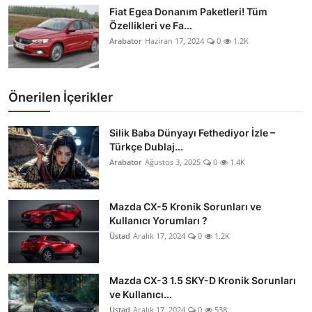
Fiat Egea Donanım Paketleri! Tüm
Özellikleri ve Fa...
Arabator
Haziran 17, 2024
0
1.2K
Önerilen İçerikler
Silik Baba Dünyayı Fethediyor İzle –
Türkçe Dublaj...
Arabator
Ağustos 3, 2025
0
1.4K
Mazda CX-5 Kronik Sorunları ve
Kullanıcı Yorumları ?
Üstad
Aralık 17, 2024
0
1.2K
Mazda CX-3 1.5 SKY-D Kronik Sorunları
ve Kullanıcı...
Üstad
Aralık 17, 2024
0
538