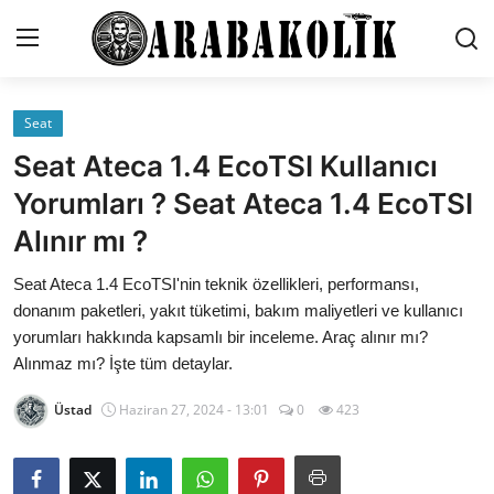
Seat
İletişim
Seat Ateca 1.4 EcoTSI Kullanıcı
Genel
Yorumları ? Seat Ateca 1.4 EcoTSI
Alınır mı ?
Karşılaştırmalar
Seat Ateca 1.4 EcoTSI'nin teknik özellikleri, performansı,
Testler
donanım paketleri, yakıt tüketimi, bakım maliyetleri ve kullanıcı
Markalar
yorumları hakkında kapsamlı bir inceleme. Araç alınır mı?
Alınmaz mı? İşte tüm detaylar.
Öneriler
Üstad
Haziran 27, 2024 - 13:01
0
423
Motosiklet
Paketler