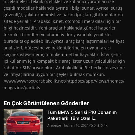
incelemeleri, teknik özellikler ve kullanıcı yorumları ise
çeşitli modeller hakkında ayrıntılı bilgi sunar. Ayrıca, sürüş
güvenliği, yakıt ekonomisi ve bakım ipuçları gibi konular da
sitede yer alır. Arabakolik.net, otomobil meraklıları için bir
bilgi hazinesidir. Yeni araçlar hakkında güncel haberler,
teknoloji trendleri ve otomotiv dünyasındaki yenilikler
burada takip edilebilir. Ayrıca, araç karşılaştırmaları ve fiyat
analizleri, bütçesine ve beklentilerine en uygun aracı
seçmek isteyenler için mükemmel bir kaynaktır. İster şehir
içi kullanım için kompakt bir araç, ister uzun yolculuklar için
rahat bir SUV arıyor olun, Arabakolik.net'te herkesin zevkine
ve ihtiyaçlarına uygun bir şeyler bulmak mümkün.
/www/wwwroot/arabakolik.net/httpdocs/app/Views/themes/
magazine/partials
En Çok Görüntülenen Gönderiler
Tüm BMW 5 Serisi F10 Donanım
Paketleri! Tüm Özelli...
Arabator
Haziran 16, 2024
0
5.4K