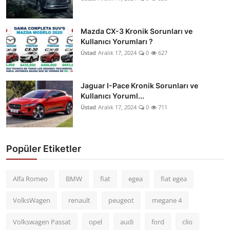
Mazda CX-3 Kronik Sorunları ve
Kullanıcı Yorumları ?
Üstad
Aralık 17, 2024
0
627
Jaguar I-Pace Kronik Sorunları ve
Kullanıcı Yoruml...
Üstad
Aralık 17, 2024
0
711
Popüler Etiketler
Alfa Romeo
BMW
fiat
egea
fiat egea
VolksWagen
renault
peugeot
megane 4
Volkswagen Passat
opel
audi
ford
clio