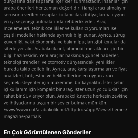
dünyasına dair kapsamlı içerikler sunmaktadır. İnsanlar için
araba önerileri her zaman değerlidir. Hangi aracı almalıyım
sorusuna verilen cevaplar kullanıcılara ihtiyaçlarına uygun
en iyi seçeneği bulmalarında rehberlik eder. Araç
incelemeleri, teknik özellikler ve kullanıcı yorumları ise
çeşitli modeller hakkında ayrıntılı bilgi sunar. Ayrıca, sürüş
güvenliği, yakıt ekonomisi ve bakım ipuçları gibi konular da
sitede yer alır. Arabakolik.net, otomobil meraklıları için bir
bilgi hazinesidir. Yeni araçlar hakkında güncel haberler,
teknoloji trendleri ve otomotiv dünyasındaki yenilikler
burada takip edilebilir. Ayrıca, araç karşılaştırmaları ve fiyat
analizleri, bütçesine ve beklentilerine en uygun aracı
seçmek isteyenler için mükemmel bir kaynaktır. İster şehir
içi kullanım için kompakt bir araç, ister uzun yolculuklar için
rahat bir SUV arıyor olun, Arabakolik.net'te herkesin zevkine
ve ihtiyaçlarına uygun bir şeyler bulmak mümkün.
/www/wwwroot/arabakolik.net/httpdocs/app/Views/themes/
magazine/partials
En Çok Görüntülenen Gönderiler