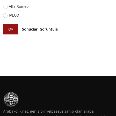
Alfa Romeo
IVECO
Oy
Sonuçları Görüntüle
Arabakolik.net, geniş bir yelpazeye sahip olan araba