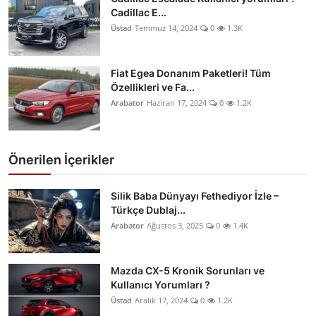
Cadillac E...
Üstad
Temmuz 14, 2024
0
1.3K
Fiat Egea Donanım Paketleri! Tüm
Özellikleri ve Fa...
Arabator
Haziran 17, 2024
0
1.2K
Önerilen İçerikler
Silik Baba Dünyayı Fethediyor İzle –
Türkçe Dublaj...
Arabator
Ağustos 3, 2025
0
1.4K
Mazda CX-5 Kronik Sorunları ve
Kullanıcı Yorumları ?
Üstad
Aralık 17, 2024
0
1.2K