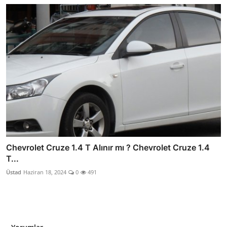
Chevrolet Cruze 1.4 T Alınır mı ? Chevrolet Cruze 1.4
T...
Üstad
Haziran 18, 2024
0
491