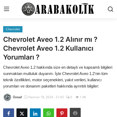
Chevrolet
İletişim
Chevrolet Aveo 1.2 Alınır mı ?
Genel
Chevrolet Aveo 1.2 Kullanıcı
Yorumları ?
Karşılaştırmalar
Chevrolet Aveo 1.2 hakkında size en detaylı ve kapsamlı bilgileri
Testler
sunmaktan mutluluk duyarım. İşte Chevrolet Aveo 1.2'nin tüm
Markalar
teknik özellikleri, motor seçenekleri, yakıt verileri, kullanıcı
yorumları ve donanım paketleri hakkında ayrıntılı bilgiler:
Öneriler
Üstad
Haziran 18, 2024 - 21:43
0
1.4K
Motosiklet
Paketler