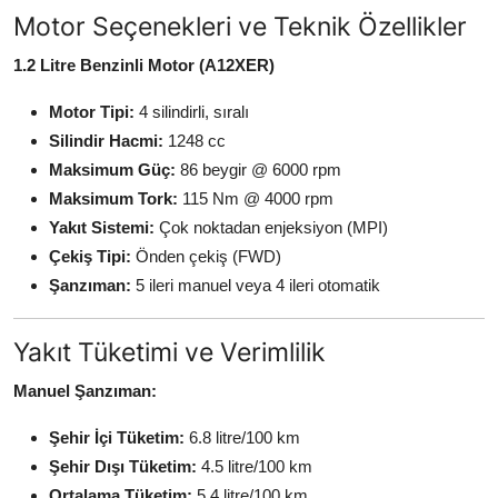
Motor Seçenekleri ve Teknik Özellikler
1.2 Litre Benzinli Motor (A12XER)
Motor Tipi:
4 silindirli, sıralı
Silindir Hacmi:
1248 cc
Maksimum Güç:
86 beygir @ 6000 rpm
Maksimum Tork:
115 Nm @ 4000 rpm
Yakıt Sistemi:
Çok noktadan enjeksiyon (MPI)
Çekiş Tipi:
Önden çekiş (FWD)
Şanzıman:
5 ileri manuel veya 4 ileri otomatik
Yakıt Tüketimi ve Verimlilik
Manuel Şanzıman:
Şehir İçi Tüketim:
6.8 litre/100 km
Şehir Dışı Tüketim:
4.5 litre/100 km
Ortalama Tüketim:
5.4 litre/100 km