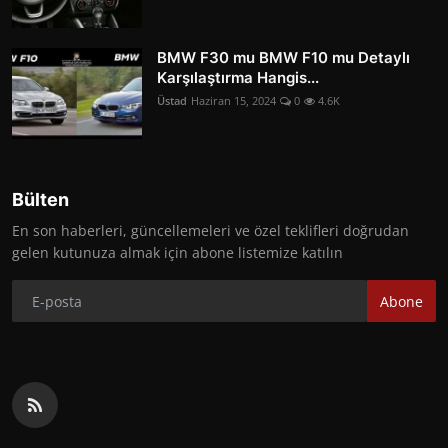
BMW F30 mu BMW F10 mu Detaylı
Karşılaştırma Hangis...
Üstad
Haziran 15, 2024
0
4.6K
Bülten
En son haberleri, güncellemeleri ve özel teklifleri doğrudan
gelen kutunuza almak için abone listemize katılın
Abone