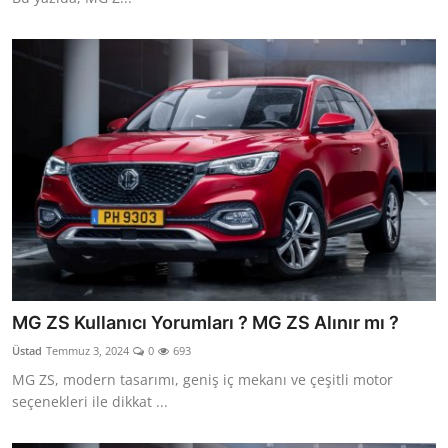
MG ZS Kullanıcı Yorumları ? MG ZS Alınır mı ?
Üstad
Temmuz 3, 2024
0
693
MG ZS, modern tasarımı, geniş iç mekanı ve çeşitli motor
seçenekleri ile dikkat ...