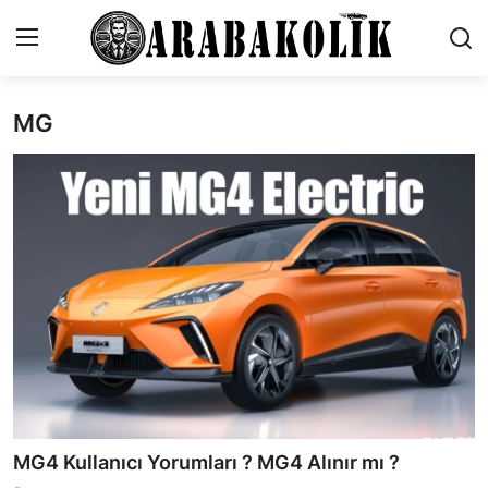
MG
İletişim
Genel
Karşılaştırmalar
Testler
Markalar
Öneriler
Motosiklet
MG4 Kullanıcı Yorumları ? MG4 Alınır mı ?
Paketler