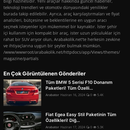
bilgi hazinesidir. Yeni araçlar hakkında güncel haberler,
teknoloji trendleri ve otomotiv dünyasındaki yenilikler
burada takip edilebilir. Ayrıca, araç karşılaştırmaları ve fiyat
analizleri, bütçesine ve beklentilerine en uygun aracı
seçmek isteyenler için mükemmel bir kaynaktır. İster şehir
içi kullanım için kompakt bir araç, ister uzun yolculuklar için
rahat bir SUV arıyor olun, Arabakolik.net'te herkesin zevkine
ve ihtiyaçlarına uygun bir şeyler bulmak mümkün.
/www/wwwroot/arabakolik.net/httpdocs/app/Views/themes/
magazine/partials
En Çok Görüntülenen Gönderiler
Tüm BMW 5 Serisi F10 Donanım
Paketleri! Tüm Özelli...
Arabator
Haziran 16, 2024
0
5.4K
Fiat Egea Easy Stil Paketinin Tüm
Özellikleri! Diğ...
Arabator
Haziran 17, 2024
0
5.3K