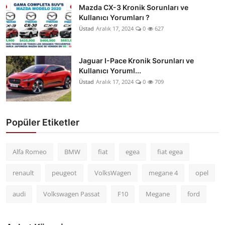
Mazda CX-3 Kronik Sorunları ve
Kullanıcı Yorumları ?
Üstad
Aralık 17, 2024
0
627
Jaguar I-Pace Kronik Sorunları ve
Kullanıcı Yoruml...
Üstad
Aralık 17, 2024
0
709
Popüler Etiketler
Alfa Romeo
BMW
fiat
egea
fiat egea
renault
peugeot
VolksWagen
megane 4
opel
audi
Volkswagen Passat
F10
Megane
ford