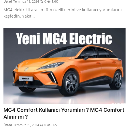
Üstad
Temmuz 19, 2024
0
1.6K
Yağlar
MG4 elektrikli aracın tüm özelliklerini ve kullanıcı yorumlarını
keşfedin. Yakıt...
Oto Bilgi
MG4 Comfort Kullanıcı Yorumları ? MG4 Comfort
Alınır mı ?
Üstad
Temmuz 19, 2024
0
565