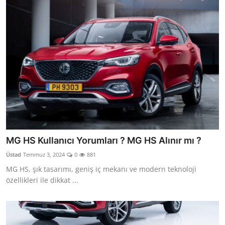
MG HS Kullanıcı Yorumları ? MG HS Alınır mı ?
Üstad
Temmuz 3, 2024
0
881
MG HS, şık tasarımı, geniş iç mekanı ve modern teknoloji
özellikleri ile dikkat ...