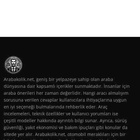
Arabakolik.net, geniş bir yelpazeye sahip olan araba
dünyasına dair kapsamlı içerikler sunmaktadır. İnsanlar için
araba önerileri her zaman değerlidir. Hangi aracı almalıyım
sorusuna verilen cevaplar kullanıcılara ihtiyaçlarına uygun
en iyi seçeneği bulmalarında rehberlik eder. Araç
incelemeleri, teknik özellikler ve kullanıcı yorumları ise
çeşitli modeller hakkında ayrıntılı bilgi sunar. Ayrıca, sürüş
güvenliği, yakıt ekonomisi ve bakım ipuçları gibi konular da
sitede yer alır. Arabakolik.net, otomobil meraklıları için bir