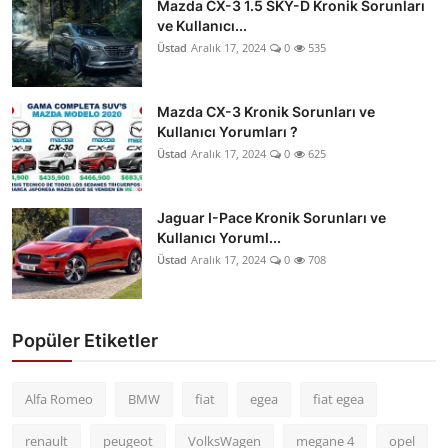
Mazda CX-3 1.5 SKY-D Kronik Sorunları
ve Kullanıcı...
Üstad
Aralık 17, 2024
0
535
Mazda CX-3 Kronik Sorunları ve
Kullanıcı Yorumları ?
Üstad
Aralık 17, 2024
0
625
Jaguar I-Pace Kronik Sorunları ve
Kullanıcı Yoruml...
Üstad
Aralık 17, 2024
0
708
Popüler Etiketler
Alfa Romeo
BMW
fiat
egea
fiat egea
renault
peugeot
VolksWagen
megane 4
opel