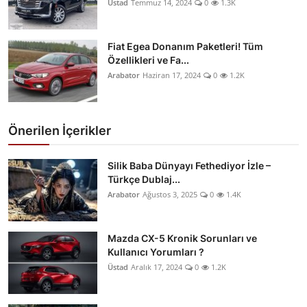
Üstad
Temmuz 14, 2024
0
1.3K
Fiat Egea Donanım Paketleri! Tüm
Özellikleri ve Fa...
Arabator
Haziran 17, 2024
0
1.2K
Önerilen İçerikler
Silik Baba Dünyayı Fethediyor İzle –
Türkçe Dublaj...
Arabator
Ağustos 3, 2025
0
1.4K
Mazda CX-5 Kronik Sorunları ve
Kullanıcı Yorumları ?
Üstad
Aralık 17, 2024
0
1.2K