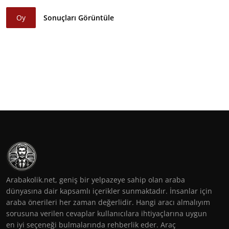
Oy
Sonuçları Görüntüle
Arabakolik.net, geniş bir yelpazeye sahip olan araba
dünyasına dair kapsamlı içerikler sunmaktadır. İnsanlar için
araba önerileri her zaman değerlidir. Hangi aracı almalıyım
sorusuna verilen cevaplar kullanıcılara ihtiyaçlarına uygun
en iyi seçeneği bulmalarında rehberlik eder. Araç