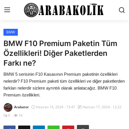
BMW
İletişim
BMW F10 Premium Paketin Tüm
Genel
Özellikleri! Diğer Paketlerden
Farkı ne?
Karşılaştırmalar
BMW 5 serisinin F10 Kasasının Premium paketinin özellikleri
Testler
nelerdir? F10 Premium paketi tüm özellikleri ve diğer paketlerden
Markalar
farkları nelerdir sizlere ayrıntılı olarak anlatacağız. BMW F10
Premium özellikleri.
Öneriler
Arabator
Haziran 16, 2024 - 13:47
Haziran 17, 2024 - 12:22
Motosiklet
0
1K
Paketler