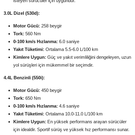
isteyen sürücüler için uygundur.
3.0L Dizel (530d):
Motor Gücü:
258 beygir
Tork:
560 Nm
0-100 km/s Hızlanma:
6.0 saniye
Yakıt Tüketimi:
Ortalama 5.5-6.0 L/100 km
Kimlere Uygun:
Güç ve yakıt verimliliğini dengeleyen, uzun
yol sürüşleri için mükemmel bir seçimdir.
4.4L Benzinli (550i):
Motor Gücü:
450 beygir
Tork:
650 Nm
0-100 km/s Hızlanma:
4.6 saniye
Yakıt Tüketimi:
Ortalama 10.0-11.0 L/100 km
Kimlere Uygun:
En yüksek performans arayan sürücüler
için idealdir. Sportif sürüş ve yüksek hız performansı sunar.