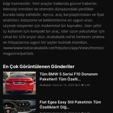
bilgi hazinesidir. Yeni araçlar hakkında güncel haberler,
teknoloji trendleri ve otomotiv dünyasındaki yenilikler
burada takip edilebilir. Ayrıca, araç karşılaştırmaları ve fiyat
analizleri, bütçesine ve beklentilerine en uygun aracı
seçmek isteyenler için mükemmel bir kaynaktır. İster şehir
içi kullanım için kompakt bir araç, ister uzun yolculuklar için
rahat bir SUV arıyor olun, Arabakolik.net'te herkesin zevkine
ve ihtiyaçlarına uygun bir şeyler bulmak mümkün.
/www/wwwroot/arabakolik.net/httpdocs/app/Views/themes/
magazine/partials
En Çok Görüntülenen Gönderiler
Tüm BMW 5 Serisi F10 Donanım
Paketleri! Tüm Özelli...
Arabator
Haziran 16, 2024
0
5.4K
Fiat Egea Easy Stil Paketinin Tüm
Özellikleri! Diğ...
Arabator
Haziran 17, 2024
0
5.3K