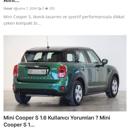
Alını...
Yağlar
Üstad
Ağustos 7, 2024
0
293
Mini Cooper S, ikonik tasarımı ve sportif performansıyla dikkat
Oto Bilgi
çeken kompakt bi...
Mini Cooper S 1.6 Kullanıcı Yorumları ? Mini
Cooper S 1...