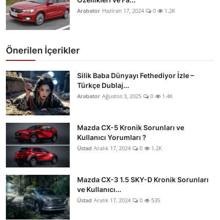
Arabator
Haziran 17, 2024
0
1.2K
Önerilen İçerikler
Silik Baba Dünyayı Fethediyor İzle –
Türkçe Dublaj...
Arabator
Ağustos 3, 2025
0
1.4K
Mazda CX-5 Kronik Sorunları ve
Kullanıcı Yorumları ?
Üstad
Aralık 17, 2024
0
1.2K
Mazda CX-3 1.5 SKY-D Kronik Sorunları
ve Kullanıcı...
Üstad
Aralık 17, 2024
0
535