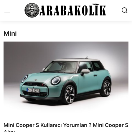
Mini
İletişim
Genel
Karşılaştırmalar
Testler
Markalar
Öneriler
Motosiklet
Mini Cooper S Kullanıcı Yorumları ? Mini Cooper S
Paketler