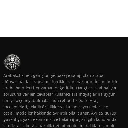
Arabakolik.net, geniş bir yelpazeye sahip olan araba
dünyasına dair kapsamlı içerikler sunmaktadır. İnsanlar için
araba önerileri her zaman değerlidir. Hangi aracı almalıyım
sorusuna verilen cevaplar kullanıcılara ihtiyaçlarına uygun
en iyi seçeneği bulmalarında rehberlik eder. Araç
incelemeleri, teknik özellikler ve kullanıcı yorumları ise
çeşitli modeller hakkında ayrıntılı bilgi sunar. Ayrıca, sürüş
güvenliği, yakıt ekonomisi ve bakım ipuçları gibi konular da
sitede yer alır. Arabakolik.net, otomobil meraklıları için bir