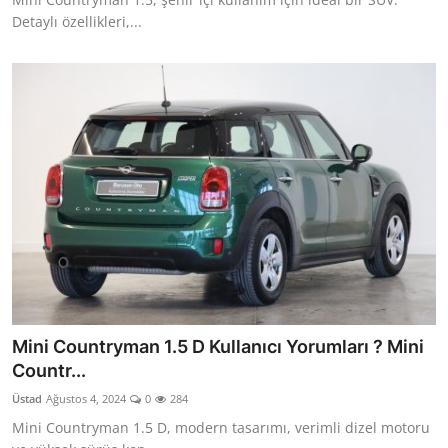
Detaylı özellikleri,...
Mini Countryman 1.5 D Kullanıcı Yorumları ? Mini
Countr...
Üstad
Ağustos 4, 2024
0
284
Mini Countryman 1.5 D, modern tasarımı, verimli dizel motoru