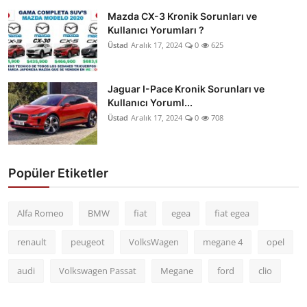
Mazda CX-3 Kronik Sorunları ve
Kullanıcı Yorumları ?
Üstad
Aralık 17, 2024
0
625
Jaguar I-Pace Kronik Sorunları ve
Kullanıcı Yoruml...
Üstad
Aralık 17, 2024
0
708
Popüler Etiketler
Alfa Romeo
BMW
fiat
egea
fiat egea
renault
peugeot
VolksWagen
megane 4
opel
audi
Volkswagen Passat
Megane
ford
clio