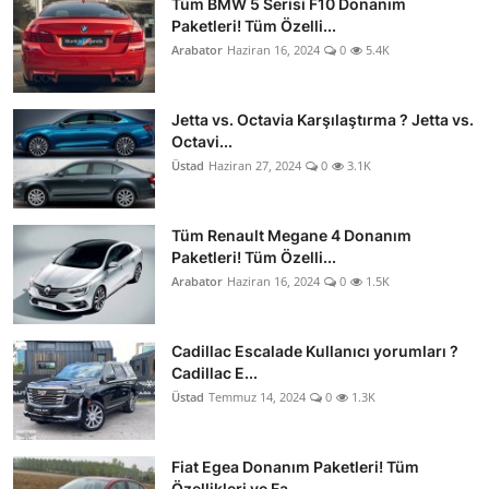
Tüm BMW 5 Serisi F10 Donanım
Paketleri! Tüm Özelli...
Arabator
Haziran 16, 2024
0
5.4K
Jetta vs. Octavia Karşılaştırma ? Jetta vs.
Octavi...
Üstad
Haziran 27, 2024
0
3.1K
Tüm Renault Megane 4 Donanım
Paketleri! Tüm Özelli...
Arabator
Haziran 16, 2024
0
1.5K
Cadillac Escalade Kullanıcı yorumları ?
Cadillac E...
Üstad
Temmuz 14, 2024
0
1.3K
Fiat Egea Donanım Paketleri! Tüm
Özellikleri ve Fa...