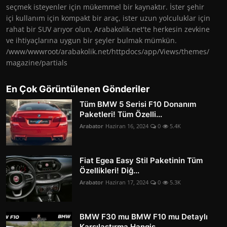
seçmek isteyenler için mükemmel bir kaynaktır. İster şehir
içi kullanım için kompakt bir araç, ister uzun yolculuklar için
rahat bir SUV arıyor olun, Arabakolik.net'te herkesin zevkine
ve ihtiyaçlarına uygun bir şeyler bulmak mümkün.
/www/wwwroot/arabakolik.net/httpdocs/app/Views/themes/
magazine/partials
En Çok Görüntülenen Gönderiler
Tüm BMW 5 Serisi F10 Donanım
Paketleri! Tüm Özelli...
Arabator
Haziran 16, 2024
0
5.4K
Fiat Egea Easy Stil Paketinin Tüm
Özellikleri! Diğ...
Arabator
Haziran 17, 2024
0
5.3K
BMW F30 mu BMW F10 mu Detaylı
Karşılaştırma Hangis...