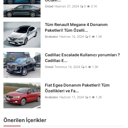
Üstad
Haziran 27, 2024
0
3.1K
Tüm Renault Megane 4 Donanım
Paketleri! Tüm Özelli...
Arabator
Haziran 16, 2024
0
1.5K
Cadillac Escalade Kullanıcı yorumları ?
Cadillac E...
Üstad
Temmuz 14, 2024
0
1.3K
Fiat Egea Donanım Paketleri! Tüm
Özellikleri ve Fa...
Arabator
Haziran 17, 2024
0
1.2K
Önerilen İçerikler