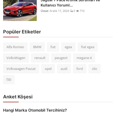
Kullanıcı Yoruml...
Üstad
Aralık 17, 2024
0
710
Popüler Etiketler
Alfa Romeo
BMW
fiat
egea
fiat egea
VolksWagen
renault
peugeot
megane 4
Volkswagen Passat
opel
audi
ford
clio
f30
Anket Köşesi
Hangi Marka Otomobil Tercihiniz?