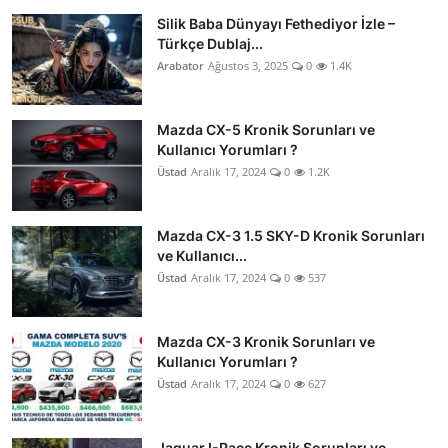
Silik Baba Dünyayı Fethediyor İzle –
Türkçe Dublaj...
Arabator
Ağustos 3, 2025
0
1.4K
Mazda CX-5 Kronik Sorunları ve
Kullanıcı Yorumları ?
Üstad
Aralık 17, 2024
0
1.2K
Mazda CX-3 1.5 SKY-D Kronik Sorunları
ve Kullanıcı...
Üstad
Aralık 17, 2024
0
537
Mazda CX-3 Kronik Sorunları ve
Kullanıcı Yorumları ?
Üstad
Aralık 17, 2024
0
627
Jaguar I-Pace Kronik Sorunları ve