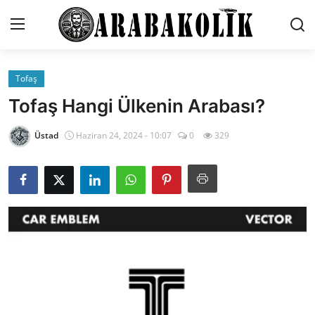
Tofaş
İletişim
Tofaş Hangi Ülkenin Arabası?
Genel
Üstad
Haziran 24, 2024 - 10:07
0
329
Karşılaştırmalar
Testler
Markalar
Motosiklet
Öneriler
Paketler