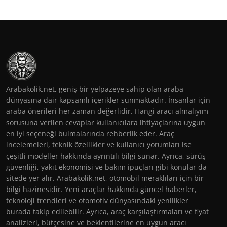
Arabakolik.net, geniş bir yelpazeye sahip olan araba
dünyasına dair kapsamlı içerikler sunmaktadır. İnsanlar için
araba önerileri her zaman değerlidir. Hangi aracı almalıyım
sorusuna verilen cevaplar kullanıcılara ihtiyaçlarına uygun
en iyi seçeneği bulmalarında rehberlik eder. Araç
incelemeleri, teknik özellikler ve kullanıcı yorumları ise
çeşitli modeller hakkında ayrıntılı bilgi sunar. Ayrıca, sürüş
güvenliği, yakıt ekonomisi ve bakım ipuçları gibi konular da
sitede yer alır. Arabakolik.net, otomobil meraklıları için bir
bilgi hazinesidir. Yeni araçlar hakkında güncel haberler,
teknoloji trendleri ve otomotiv dünyasındaki yenilikler
burada takip edilebilir. Ayrıca, araç karşılaştırmaları ve fiyat
analizleri, bütçesine ve beklentilerine en uygun aracı