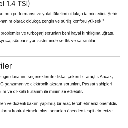
l 1.4 TSI)
ımın performansı ve yakıt tüketimi oldukça tatmin edici. Şehir
m. Donanım olarak oldukça zengin ve sürüş konforu yüksek.”
blemler ve turboşarj sorunları beni hayal kırıklığına uğrattı.
yrıca, süspansiyon sisteminde sertlik ve sarsıntılar
iler
gin donanım seçenekleri ile dikkat çeken bir araçtır. Ancak,
DSG şanzıman ve elektronik aksam sorunları, Passat sahipleri
m ve dikkatli kullanım ile minimize edilebilir.
en ve düzenli bakım yapılmış bir araç tercih etmeniz önemlidir.
mlarını kontrol etmek, olası sorunları önceden tespit etmenize