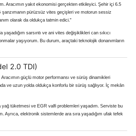
 Aracımın yakıt ekonomisi gerçekten etkileyici. Şehir içi 6.5
 DSG şanzımanın pürüzsüz vites geçişleri ve motorun sessiz
anım olarak da oldukça tatmin edici.”
şadığım sarsıntı ve ani vites değişiklikleri can sıkıcı
donmalar yaşıyorum. Bu durum, araçtaki teknolojik donanımların
el 2.0 TDI)
 Aracımın güçlü motor performansı ve sürüş dinamikleri
rında ve uzun yolda oldukça konforlu bir sürüş sağlıyor. İç mekân
 yağ tüketmesi ve EGR valfi problemleri yaşadım. Serviste bu
m. Ayrıca, elektronik sistemlerde ara sıra yaşadığım ufak tefek