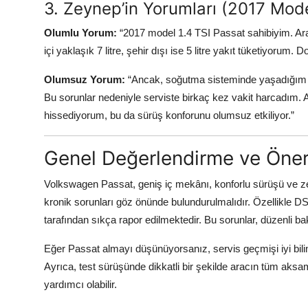
3. Zeynep’in Yorumları (2017 Mode
Olumlu Yorum:
“2017 model 1.4 TSI Passat sahibiyim. Arac
içi yaklaşık 7 litre, şehir dışı ise 5 litre yakıt tüketiyoru
Olumsuz Yorum:
“Ancak, soğutma sisteminde yaşadığım pro
Bu sorunlar nedeniyle serviste birkaç kez vakit harcadım. A
hissediyorum, bu da sürüş konforunu olumsuz etkiliyor.”
Genel Değerlendirme ve Öner
Volkswagen Passat, geniş iç mekânı, konforlu sürüşü ve zen
kronik sorunları göz önünde bulundurulmalıdır. Özellikle 
tarafından sıkça rapor edilmektedir. Bu sorunlar, düzenli bakı
Eğer Passat almayı düşünüyorsanız, servis geçmişi iyi bilin
Ayrıca, test sürüşünde dikkatli bir şekilde aracın tüm aksa
yardımcı olabilir.