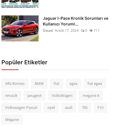
Jaguar I-Pace Kronik Sorunları ve
Kullanıcı Yoruml...
Üstad
Aralık 17, 2024
0
711
Popüler Etiketler
Alfa Romeo
BMW
fiat
egea
fiat egea
renault
peugeot
VolksWagen
megane 4
Volkswagen Passat
opel
audi
f30
F10
Megane