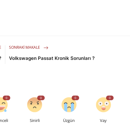
E
SONRAKI MAKALE
?
Volkswagen Passat Kronik Sorunları ?
0
0
0
0
nceli
Sinirli
Üzgün
Vay