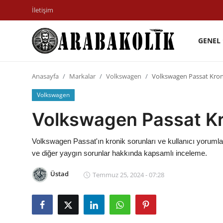
İletişim
GENEL
İletişim
Anasayfa
Markalar
Volkswagen
Volkswagen Passat Kroni
Genel
Volkswagen
Karşılaştırmalar
Volkswagen Passat Kro
Testler
Volkswagen Passat'ın kronik sorunları ve kullanıcı yorumlar
Markalar
ve diğer yaygın sorunlar hakkında kapsamlı inceleme.
Motosiklet
Üstad
Temmuz 25, 2024 - 07:28
Öneriler
Paketler