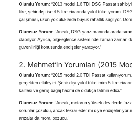
Olumlu Yorum:
“2013 model 1.6 TDI DSG Passat sahibiyim.
litre, şehir dışı ise 4.5 litre civarında yakıt tüketiyorum.
çalışması, uzun yolculuklarda büyük rahatlık sağlıyor. Don
Olumsuz Yorum:
“Ancak, DSG şanzımanında arada sırada ya
olabiliyor. Ayrıca, bilgi-eğlence sisteminde zaman zaman 
güvenilirliği konusunda endişeler yaratıyor.”
2. Mehmet’in Yorumları (2015 Mod
Olumlu Yorum:
“2015 model 2.0 TDI Passat kullanıyorum.
gerçekten etkileyici. Şehir dışı yakıt tüketimim 5 litre civa
kalitesi ve geniş bagaj hacmi de oldukça tatmin edici.”
Olumsuz Yorum:
“Ancak, motorun yüksek devirlerde fazla
sorunlar çözüldü, ancak tekrar eder mi diye endişeleniyoru
arızalar da moral bozucu.”