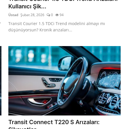
Kullanıcı Şik...
Üstad
Şubat 28, 2026
0
94
?
Transit Courier 1.5 TDCi Trend modelini almayı mı
düşünüyorsun? Kronik arızaları...
Transit Connect T220 S Arızaları: