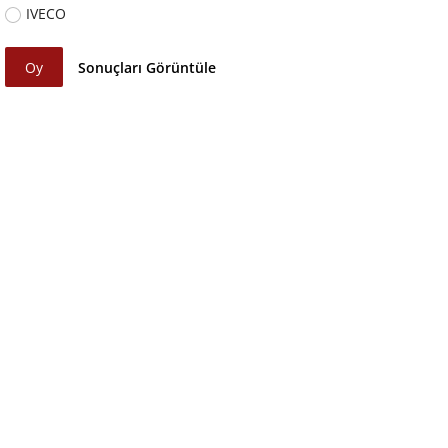
IVECO
Oy
Sonuçları Görüntüle