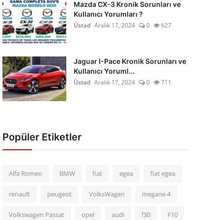
Mazda CX-3 Kronik Sorunları ve
Kullanıcı Yorumları ?
Üstad
Aralık 17, 2024
0
627
Jaguar I-Pace Kronik Sorunları ve
Kullanıcı Yoruml...
Üstad
Aralık 17, 2024
0
711
Popüler Etiketler
Alfa Romeo
BMW
fiat
egea
fiat egea
renault
peugeot
VolksWagen
megane 4
Volkswagen Passat
opel
audi
f30
F10