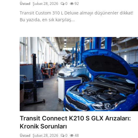
Üstad
Şubat 28, 2026
0
92
Transit Custom 310 L Deluxe almayı düşünenler dikkat!
Bu yazıda, en sık karşılaş...
Transit Connect K210 S GLX Arızaları:
Kronik Sorunları
Üstad
Şubat 28, 2026
0
48