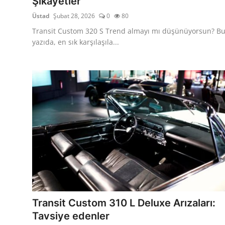
Şikayetler
Üstad
Şubat 28, 2026
0
80
Transit Custom 320 S Trend almayı mı düşünüyorsun? B
yazıda, en sık karşılaşıla...
Transit Custom 310 L Deluxe Arızaları:
Tavsiye edenler