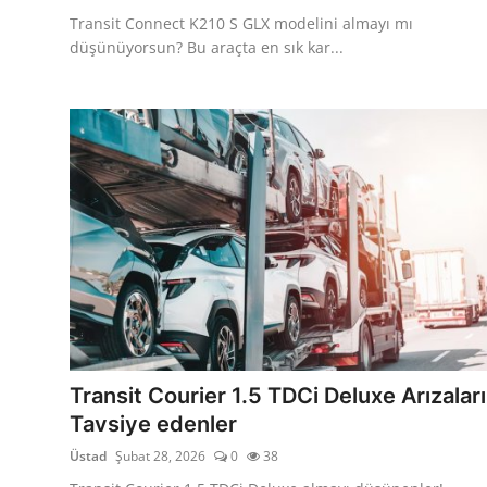
Transit Connect K210 S GLX modelini almayı mı
düşünüyorsun? Bu araçta en sık kar...
Transit Courier 1.5 TDCi Deluxe Arızaları
Tavsiye edenler
Üstad
Şubat 28, 2026
0
38