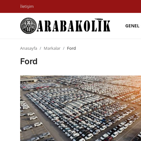
İletişim
GENEL
İletişim
Anasayfa
Markalar
Ford
Genel
Ford
Karşılaştırmalar
Testler
Markalar
Motosiklet
Öneriler
Paketler