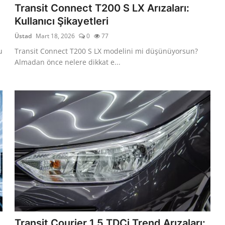
Transit Connect T200 S LX Arızaları:
Kullanıcı Şikayetleri
Üstad
Mart 18, 2026
0
77
u
Transit Connect T200 S LX modelini mi düşünüyorsun?
Almadan önce nelere dikkat e...
Transit Courier 1.5 TDCi Trend Arızaları: