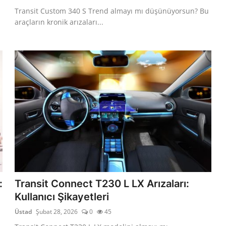
Transit Custom 340 S Trend almayı mı düşünüyorsun? Bu
araçların kronik arızaları...
:
Transit Connect T230 L LX Arızaları:
Kullanıcı Şikayetleri
Üstad
Şubat 28, 2026
0
45