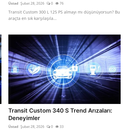
Üstad
Şubat 28, 2026
0
76
Transit Custom 300 L 125 PS almayı mı düşünüyorsun? Bu
araçta en sık karşılaşıla...
Transit Custom 340 S Trend Arızaları:
Deneyimler
Üstad
Şubat 28, 2026
0
33