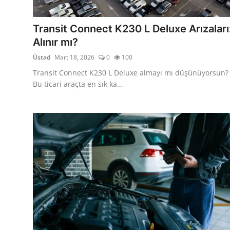
Yağlar
Transit Connect K230 L Deluxe Arızaları
Oto Bilgi
Alınır mı?
Üstad
Mart 18, 2026
0
100
Transit Connect K230 L Deluxe almayı mı düşünüyorsun?
Bu ticari araçta en sık ka...