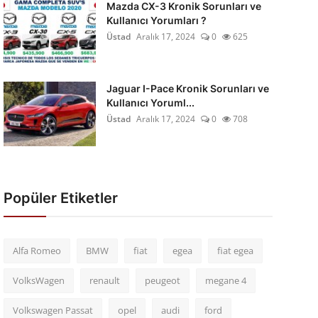
Mazda CX-3 Kronik Sorunları ve
Kullanıcı Yorumları ?
Üstad
Aralık 17, 2024
0
625
Jaguar I-Pace Kronik Sorunları ve
Kullanıcı Yoruml...
Üstad
Aralık 17, 2024
0
708
Popüler Etiketler
Alfa Romeo
BMW
fiat
egea
fiat egea
VolksWagen
renault
peugeot
megane 4
Volkswagen Passat
opel
audi
ford