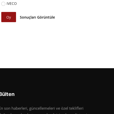
IVECO
Oy
Sonuçları Görüntüle
Bülten
En son haberleri, güncellemeleri ve özel teklifleri