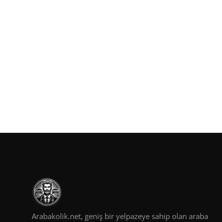
Arabakolik.net, geniş bir yelpazeye sahip olan araba