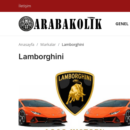
İletişim
GENEL
İletişim
Anasayfa
Markalar
Lamborghini
Genel
Lamborghini
Karşılaştırmalar
Testler
Markalar
Öneriler
Motosiklet
Paketler