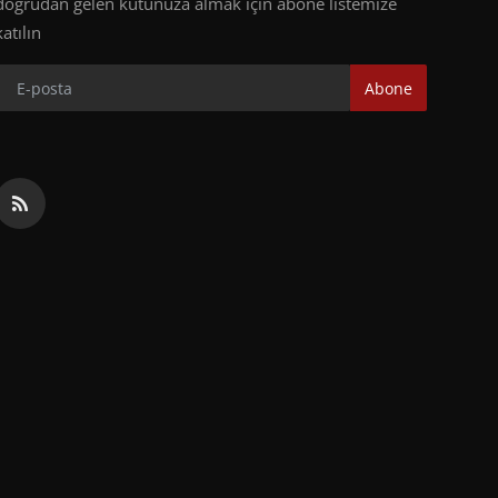
doğrudan gelen kutunuza almak için abone listemize
katılın
Abone