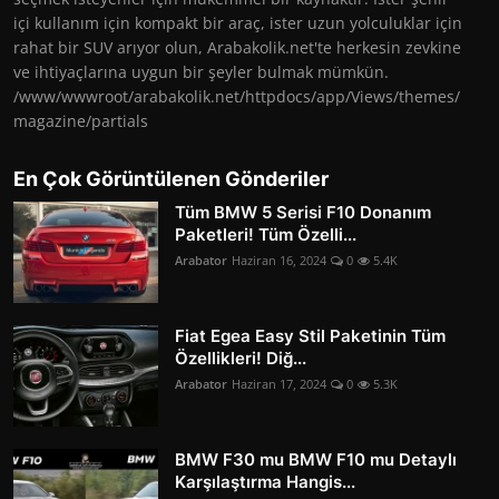
içi kullanım için kompakt bir araç, ister uzun yolculuklar için
rahat bir SUV arıyor olun, Arabakolik.net'te herkesin zevkine
ve ihtiyaçlarına uygun bir şeyler bulmak mümkün.
/www/wwwroot/arabakolik.net/httpdocs/app/Views/themes/
magazine/partials
En Çok Görüntülenen Gönderiler
Tüm BMW 5 Serisi F10 Donanım
Paketleri! Tüm Özelli...
Arabator
Haziran 16, 2024
0
5.4K
Fiat Egea Easy Stil Paketinin Tüm
Özellikleri! Diğ...
Arabator
Haziran 17, 2024
0
5.3K
BMW F30 mu BMW F10 mu Detaylı
Karşılaştırma Hangis...