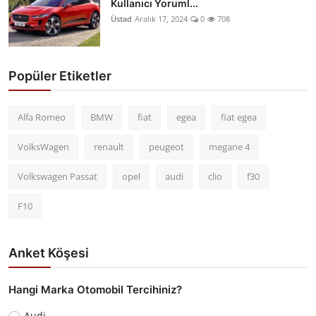
Kullanıcı Yoruml...
Üstad
Aralık 17, 2024
0
708
Popüler Etiketler
Alfa Romeo
BMW
fiat
egea
fiat egea
VolksWagen
renault
peugeot
megane 4
Volkswagen Passat
opel
audi
clio
f30
F10
Anket Köşesi
Hangi Marka Otomobil Tercihiniz?
Audi