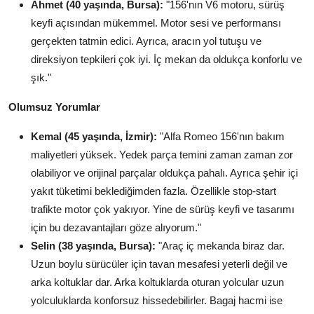
Ahmet (40 yaşında, Bursa):
"156'nın V6 motoru, sürüş
keyfi açısından mükemmel. Motor sesi ve performansı
gerçekten tatmin edici. Ayrıca, aracın yol tutuşu ve
direksiyon tepkileri çok iyi. İç mekan da oldukça konforlu ve
şık."
Olumsuz Yorumlar
Kemal (45 yaşında, İzmir):
"Alfa Romeo 156'nın bakım
maliyetleri yüksek. Yedek parça temini zaman zaman zor
olabiliyor ve orijinal parçalar oldukça pahalı. Ayrıca şehir içi
yakıt tüketimi beklediğimden fazla. Özellikle stop-start
trafikte motor çok yakıyor. Yine de sürüş keyfi ve tasarımı
için bu dezavantajları göze alıyorum."
Selin (38 yaşında, Bursa):
"Araç iç mekanda biraz dar.
Uzun boylu sürücüler için tavan mesafesi yeterli değil ve
arka koltuklar dar. Arka koltuklarda oturan yolcular uzun
yolculuklarda konforsuz hissedebilirler. Bagaj hacmi ise