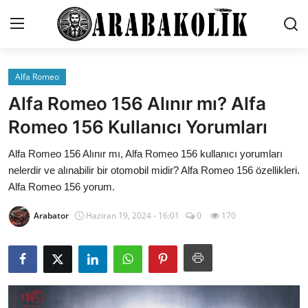
Alfa Romeo
İletişim
Alfa Romeo 156 Alınır mı? Alfa
Genel
Romeo 156 Kullanıcı Yorumları
Karşılaştırmalar
Alfa Romeo 156 Alınır mı, Alfa Romeo 156 kullanıcı yorumları
nelerdir ve alınabilir bir otomobil midir? Alfa Romeo 156 özellikleri.
Testler
Alfa Romeo 156 yorum.
Markalar
Arabator
Haziran 19, 2024 - 16:01
0
170
Öneriler
Motosiklet
Paketler