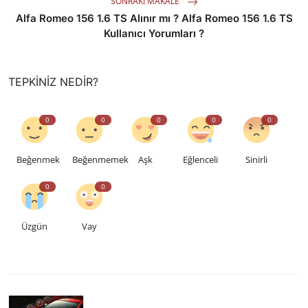
SONRAKI MAKALE
Alfa Romeo 156 1.6 TS Alınır mı ? Alfa Romeo 156 1.6 TS
Kullanıcı Yorumları ?
TEPKINIZ NEDIR?
0
0
0
0
0
Beğenmek
Beğenmemek
Aşk
Eğlenceli
Sinirli
0
0
Üzgün
Vay