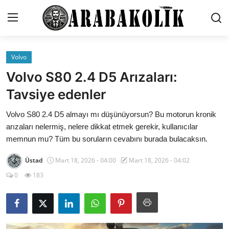
Volvo
İletişim
Volvo S80 2.4 D5 Arızaları:
Genel
Tavsiye edenler
Karşılaştırmalar
Volvo S80 2.4 D5 almayı mı düşünüyorsun? Bu motorun kronik
arızaları nelermiş, nelere dikkat etmek gerekir, kullanıcılar
Testler
memnun mu? Tüm bu soruların cevabını burada bulacaksın.
Markalar
Üstad
Mart 18, 2026 - 04:00
Mart 18, 2026 - 04:02
0
183
Öneriler
Motosiklet
Paketler