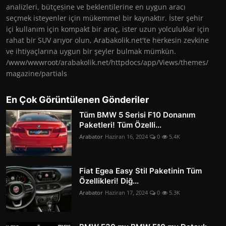
analizleri, bütçesine ve beklentilerine en uygun aracı
seçmek isteyenler için mükemmel bir kaynaktır. İster şehir
içi kullanım için kompakt bir araç, ister uzun yolculuklar için
rahat bir SUV arıyor olun, Arabakolik.net'te herkesin zevkine
ve ihtiyaçlarına uygun bir şeyler bulmak mümkün.
/www/wwwroot/arabakolik.net/httpdocs/app/Views/themes/
magazine/partials
En Çok Görüntülenen Gönderiler
Tüm BMW 5 Serisi F10 Donanım
Paketleri! Tüm Özelli...
Arabator
Haziran 16, 2024
0
5.4K
Fiat Egea Easy Stil Paketinin Tüm
Özellikleri! Diğ...
Arabator
Haziran 17, 2024
0
5.3K