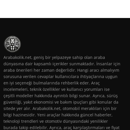
Arabakolik.net, geniş bir yelpazeye sahip olan araba
dünyasına dair kapsamlı içerikler sunmaktadır. İnsanlar için
araba önerileri her zaman değerlidir. Hangi aracı almalıyım
sorusuna verilen cevaplar kullanıcılara ihtiyaçlarına uygun
en iyi seçeneği bulmalarında rehberlik eder. Araç
incelemeleri, teknik özellikler ve kullanıcı yorumları ise
çeşitli modeller hakkında ayrıntılı bilgi sunar. Ayrıca, sürüş
güvenliği, yakıt ekonomisi ve bakım ipuçları gibi konular da
sitede yer alır. Arabakolik.net, otomobil meraklıları için bir
bilgi hazinesidir. Yeni araçlar hakkında güncel haberler,
teknoloji trendleri ve otomotiv dünyasındaki yenilikler
burada takip edilebilir. Ayrıca, araç karşılaştırmaları ve fiyat