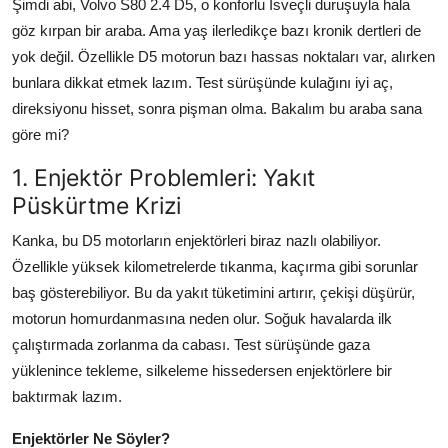
Şimdi abi, Volvo S80 2.4 D5, o konforlu İsveçli duruşuyla hala
göz kırpan bir araba. Ama yaş ilerledikçe bazı kronik dertleri de
yok değil. Özellikle D5 motorun bazı hassas noktaları var, alırken
bunlara dikkat etmek lazım. Test sürüşünde kulağını iyi aç,
direksiyonu hisset, sonra pişman olma. Bakalım bu araba sana
göre mi?
1. Enjektör Problemleri: Yakıt
Püskürtme Krizi
Kanka, bu D5 motorların enjektörleri biraz nazlı olabiliyor.
Özellikle yüksek kilometrelerde tıkanma, kaçırma gibi sorunlar
baş gösterebiliyor. Bu da yakıt tüketimini artırır, çekişi düşürür,
motorun homurdanmasına neden olur. Soğuk havalarda ilk
çalıştırmada zorlanma da cabası. Test sürüşünde gaza
yüklenince tekleme, silkeleme hissedersen enjektörlere bir
baktırmak lazım.
Enjektörler Ne Söyler?