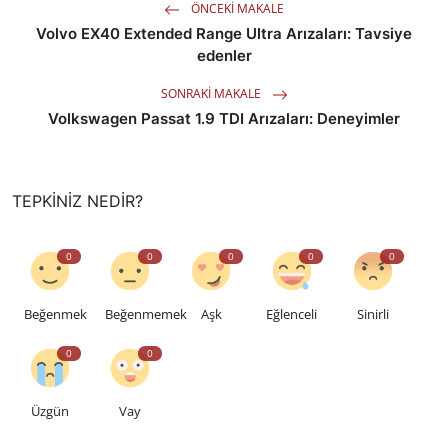
ÖNCEKI MAKALE
Volvo EX40 Extended Range Ultra Arızaları: Tavsiye
edenler
SONRAKI MAKALE
Volkswagen Passat 1.9 TDI Arızaları: Deneyimler
TEPKINIZ NEDIR?
0
0
0
0
0
Beğenmek
Beğenmemek
Aşk
Eğlenceli
Sinirli
0
0
Üzgün
Vay