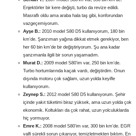
Enjektörler bir kere değişti, turbo da revize edildi.
Masraflı oldu ama araba hala taş gibi, konforundan
vazgeçemiyorum.
Ayşe B.:
2010 model S80 D5 kullanıyorum, 180 bin
km'de. Şanzıman yağına dikkat etmek gerekiyor, ben
her 60 bin km'de bir değiştiriyorum. Şu ana kadar
şanzımanla ilgili bir sorun yaşamadım.
Murat D.:
2009 model S80'im var, 250 bin km'de.
Turbo hortumlarında kaçak vardı, değiştirdim. Onun
dışında motoru çok sağlam, uzun yolda keyifle
kullanıyorum.
Zeynep S.:
2012 model S80 D5 kullanıyorum. Şehir
içinde yakıt tüketimi biraz yüksek, ama uzun yolda çok
ekonomik. Koltukları da çok rahat, uzun yolculuklarda
hiç yormuyor.
Emre K.:
2008 model S80'im var, 300 bin km'de. EGR
valfi sürekli sorun çıkarıyor, temizletmekten bıktım. En