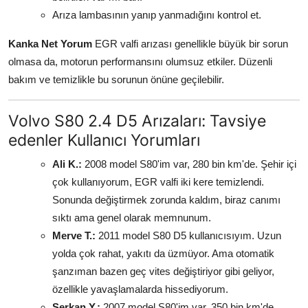
Arıza lambasının yanıp yanmadığını kontrol et.
Kanka Net Yorum
EGR valfi arızası genellikle büyük bir sorun
olmasa da, motorun performansını olumsuz etkiler. Düzenli
bakım ve temizlikle bu sorunun önüne geçilebilir.
Volvo S80 2.4 D5 Arızaları: Tavsiye
edenler Kullanıcı Yorumları
Ali K.:
2008 model S80'im var, 280 bin km'de. Şehir içi
çok kullanıyorum, EGR valfi iki kere temizlendi.
Sonunda değiştirmek zorunda kaldım, biraz canımı
sıktı ama genel olarak memnunum.
Merve T.:
2011 model S80 D5 kullanıcısıyım. Uzun
yolda çok rahat, yakıtı da üzmüyor. Ama otomatik
şanzıman bazen geç vites değiştiriyor gibi geliyor,
özellikle yavaşlamalarda hissediyorum.
Serkan Y.:
2007 model S80'im var, 350 bin km'de.