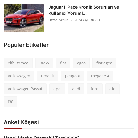
Jaguar I-Pace Kronik Sorunları ve
Kullanıcı Yoruml...
Üstad
Aralık 17, 2024
0
711
Popüler Etiketler
Alfa Romeo
BMW
fiat
egea
fiat egea
VolksWagen
renault
peugeot
megane 4
Volkswagen Passat
opel
audi
ford
clio
f30
Anket Köşesi