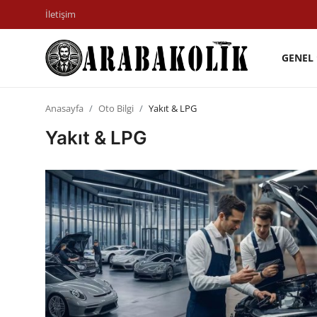
İletişim
GENEL
İletişim
Anasayfa
Oto Bilgi
Yakıt & LPG
Genel
Yakıt & LPG
Karşılaştırmalar
Testler
Markalar
Motosiklet
Öneriler
Paketler