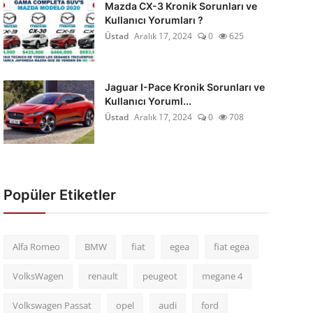
Mazda CX-3 Kronik Sorunları ve
Kullanıcı Yorumları ?
Üstad
Aralık 17, 2024
0
625
Jaguar I-Pace Kronik Sorunları ve
Kullanıcı Yoruml...
Üstad
Aralık 17, 2024
0
708
Popüler Etiketler
Alfa Romeo
BMW
fiat
egea
fiat egea
VolksWagen
renault
peugeot
megane 4
Volkswagen Passat
opel
audi
ford