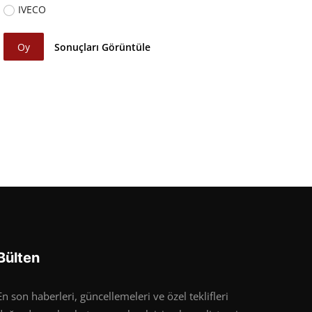
IVECO
Oy
Sonuçları Görüntüle
Bülten
En son haberleri, güncellemeleri ve özel teklifleri