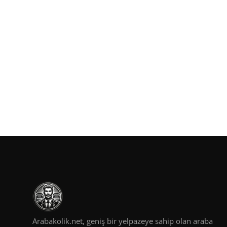
Arabakolik.net, geniş bir yelpazeye sahip olan araba