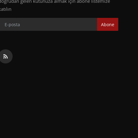
doğrudan gelen kutunuza almak için abone listemize
katılın
Abone