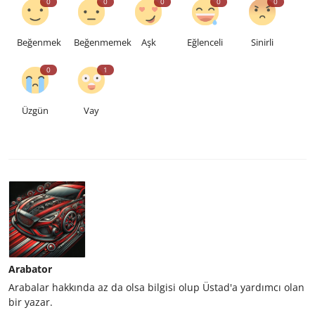
0
0
0
0
0
Beğenmek
Beğenmemek
Aşk
Eğlenceli
Sinirli
0
1
Üzgün
Vay
Arabator
Arabalar hakkında az da olsa bilgisi olup Üstad'a yardımcı olan
bir yazar.