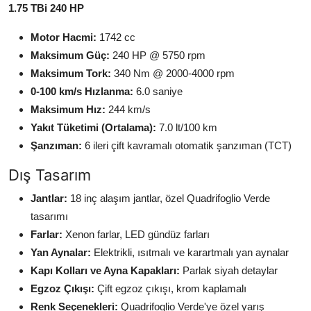
1.75 TBi 240 HP
Motor Hacmi:
1742 cc
Maksimum Güç:
240 HP @ 5750 rpm
Maksimum Tork:
340 Nm @ 2000-4000 rpm
0-100 km/s Hızlanma:
6.0 saniye
Maksimum Hız:
244 km/s
Yakıt Tüketimi (Ortalama):
7.0 lt/100 km
Şanzıman:
6 ileri çift kavramalı otomatik şanzıman (TCT)
Dış Tasarım
Jantlar:
18 inç alaşım jantlar, özel Quadrifoglio Verde
tasarımı
Farlar:
Xenon farlar, LED gündüz farları
Yan Aynalar:
Elektrikli, ısıtmalı ve karartmalı yan aynalar
Kapı Kolları ve Ayna Kapakları:
Parlak siyah detaylar
Egzoz Çıkışı:
Çift egzoz çıkışı, krom kaplamalı
Renk Seçenekleri:
Quadrifoglio Verde'ye özel yarış