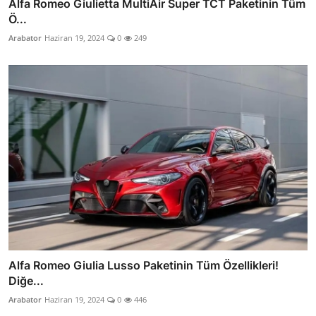
Alfa Romeo Giulietta MultiAir Super TCT Paketinin Tüm
Ö...
Arabator
Haziran 19, 2024
0
249
Alfa Romeo Giulia Lusso Paketinin Tüm Özellikleri!
Diğe...
Arabator
Haziran 19, 2024
0
446