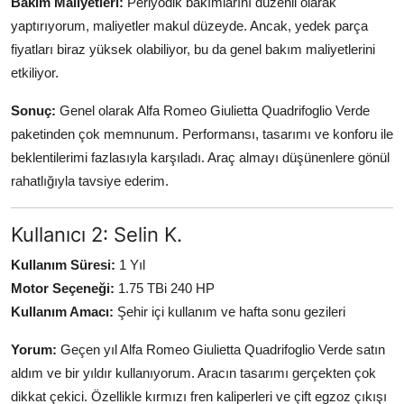
Bakım Maliyetleri:
Periyodik bakımlarını düzenli olarak
yaptırıyorum, maliyetler makul düzeyde. Ancak, yedek parça
fiyatları biraz yüksek olabiliyor, bu da genel bakım maliyetlerini
etkiliyor.
Sonuç:
Genel olarak Alfa Romeo Giulietta Quadrifoglio Verde
paketinden çok memnunum. Performansı, tasarımı ve konforu ile
beklentilerimi fazlasıyla karşıladı. Araç almayı düşünenlere gönül
rahatlığıyla tavsiye ederim.
Kullanıcı 2: Selin K.
Kullanım Süresi:
1 Yıl
Motor Seçeneği:
1.75 TBi 240 HP
Kullanım Amacı:
Şehir içi kullanım ve hafta sonu gezileri
Yorum:
Geçen yıl Alfa Romeo Giulietta Quadrifoglio Verde satın
aldım ve bir yıldır kullanıyorum. Aracın tasarımı gerçekten çok
dikkat çekici. Özellikle kırmızı fren kaliperleri ve çift egzoz çıkışı