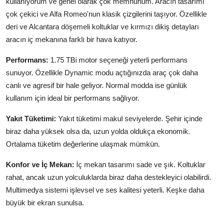
kullanıyorum ve genel olarak çok memnunum. Aracın tasarımı
çok çekici ve Alfa Romeo'nun klasik çizgilerini taşıyor. Özellikle
deri ve Alcantara döşemeli koltuklar ve kırmızı dikiş detayları
aracın iç mekanına farklı bir hava katıyor.
Performans:
1.75 TBi motor seçeneği yeterli performans
sunuyor. Özellikle Dynamic modu açtığınızda araç çok daha
canlı ve agresif bir hale geliyor. Normal modda ise günlük
kullanım için ideal bir performans sağlıyor.
Yakıt Tüketimi:
Yakıt tüketimi makul seviyelerde. Şehir içinde
biraz daha yüksek olsa da, uzun yolda oldukça ekonomik.
Ortalama tüketim değerlerine ulaşmak mümkün.
Konfor ve İç Mekan:
İç mekan tasarımı sade ve şık. Koltuklar
rahat, ancak uzun yolculuklarda biraz daha destekleyici olabilirdi.
Multimedya sistemi işlevsel ve ses kalitesi yeterli. Keşke daha
büyük bir ekran sunulsa.