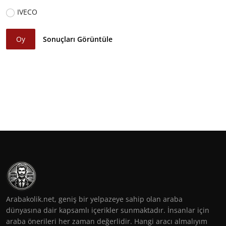
IVECO
Oy
Sonuçları Görüntüle
Arabakolik.net, geniş bir yelpazeye sahip olan araba
dünyasına dair kapsamlı içerikler sunmaktadır. İnsanlar için
araba önerileri her zaman değerlidir. Hangi aracı almalıyım