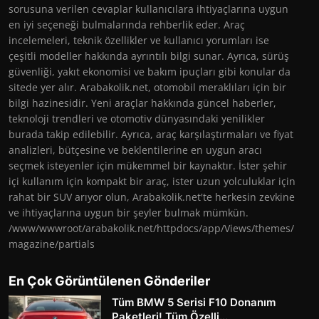
sorusuna verilen cevaplar kullanıcılara ihtiyaçlarına uygun
en iyi seçeneği bulmalarında rehberlik eder. Araç
incelemeleri, teknik özellikler ve kullanıcı yorumları ise
çeşitli modeller hakkında ayrıntılı bilgi sunar. Ayrıca, sürüş
güvenliği, yakıt ekonomisi ve bakım ipuçları gibi konular da
sitede yer alır. Arabakolik.net, otomobil meraklıları için bir
bilgi hazinesidir. Yeni araçlar hakkında güncel haberler,
teknoloji trendleri ve otomotiv dünyasındaki yenilikler
burada takip edilebilir. Ayrıca, araç karşılaştırmaları ve fiyat
analizleri, bütçesine ve beklentilerine en uygun aracı
seçmek isteyenler için mükemmel bir kaynaktır. İster şehir
içi kullanım için kompakt bir araç, ister uzun yolculuklar için
rahat bir SUV arıyor olun, Arabakolik.net'te herkesin zevkine
ve ihtiyaçlarına uygun bir şeyler bulmak mümkün.
/www/wwwroot/arabakolik.net/httpdocs/app/Views/themes/
magazine/partials
En Çok Görüntülenen Gönderiler
Tüm BMW 5 Serisi F10 Donanım
Paketleri! Tüm Özelli...