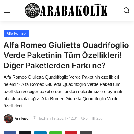
Alfa Romeo
İletişim
Alfa Romeo Giulietta Quadrifoglio
Genel
Verde Paketinin Tüm Özellikleri!
Diğer Paketlerden Farkı ne?
Karşılaştırmalar
Alfa Romeo Giulietta Quadrifoglio Verde Paketinin özellikleri
Testler
nelerdir? Alfa Romeo Giulietta Quadrifoglio Verde Paketi tüm
Markalar
özellikleri ve diğer paketlerden farkları nelerdir sizlere ayrıntılı
olarak anlatacağız. Alfa Romeo Giulietta Quadrifoglio Verde
Öneriler
özellikleri.
Motosiklet
Arabator
Haziran 19, 2024 - 12:31
0
258
Paketler