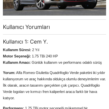
Kullanıcı Yorumları
Kullanıcı 1: Cem Y.
Kullanım Süresi:
2 Yıl
Motor Seçeneği:
1.75 TBi 240 HP
Kullanım Amacı:
Günlük kullanım ve performans odaklı sürüş
Yorum:
Alfa Romeo Giulietta Quadrifoglio Verde paketini iki yıldır
kullanıyorum ve araç hakkında oldukça olumlu deneyimlerim var.
İlk olarak, aracın tasarımı gerçekten çok çarpıcı. Quadrifoglio
Verde logoları ve kırmızı fren kaliperleri araca farklı bir hava
katıyor.
Performans:
1.75 TBi motor seçeneği mükemmel bir