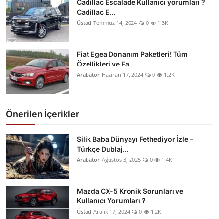
Cadillac Escalade Kullanıcı yorumları ?
Cadillac E...
Üstad
Temmuz 14, 2024
0
1.3K
Fiat Egea Donanım Paketleri! Tüm
Özellikleri ve Fa...
Arabator
Haziran 17, 2024
0
1.2K
Önerilen İçerikler
Silik Baba Dünyayı Fethediyor İzle –
Türkçe Dublaj...
Arabator
Ağustos 3, 2025
0
1.4K
Mazda CX-5 Kronik Sorunları ve
Kullanıcı Yorumları ?
Üstad
Aralık 17, 2024
0
1.2K