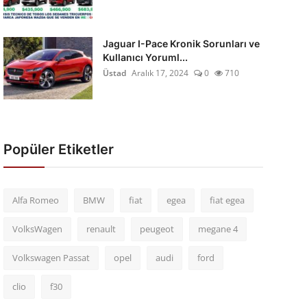
Jaguar I-Pace Kronik Sorunları ve
Kullanıcı Yoruml...
Üstad
Aralık 17, 2024
0
710
Popüler Etiketler
Alfa Romeo
BMW
fiat
egea
fiat egea
VolksWagen
renault
peugeot
megane 4
Volkswagen Passat
opel
audi
ford
clio
f30