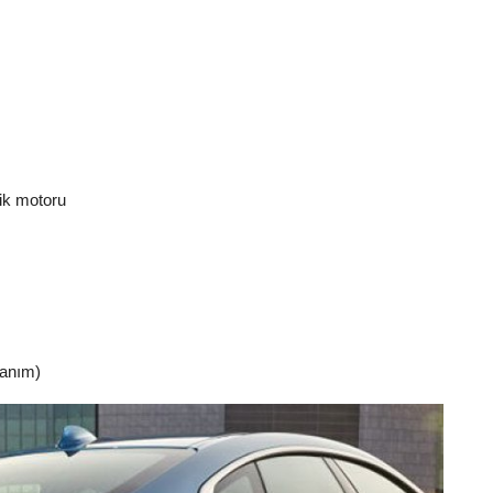
trik motoru
lanım)