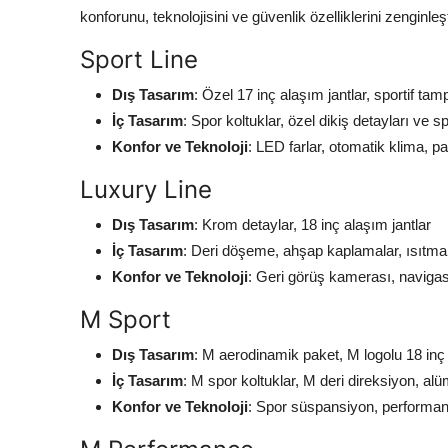
konforunu, teknolojisini ve güvenlik özelliklerini zenginleşti
Sport Line
Dış Tasarım
: Özel 17 inç alaşım jantlar, sportif ta
İç Tasarım
: Spor koltuklar, özel dikiş detayları ve s
Konfor ve Teknoloji
: LED farlar, otomatik klima, pa
Luxury Line
Dış Tasarım
: Krom detaylar, 18 inç alaşım jantlar
İç Tasarım
: Deri döşeme, ahşap kaplamalar, ısıtmal
Konfor ve Teknoloji
: Geri görüş kamerası, naviga
M Sport
Dış Tasarım
: M aerodinamik paket, M logolu 18 inç 
İç Tasarım
: M spor koltuklar, M deri direksiyon, al
Konfor ve Teknoloji
: Spor süspansiyon, performans 