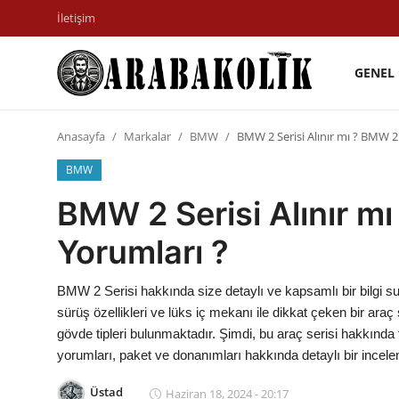
İletişim
GENEL
İletişim
Anasayfa
Markalar
BMW
BMW 2 Serisi Alınır mı ? BMW 2 
Genel
BMW
Karşılaştırmalar
BMW 2 Serisi Alınır mı
Testler
Yorumları ?
Markalar
BMW 2 Serisi hakkında size detaylı ve kapsamlı bir bilgi s
Motosiklet
sürüş özellikleri ve lüks iç mekanı ile dikkat çeken bir araç 
gövde tipleri bulunmaktadır. Şimdi, bu araç serisi hakkında te
Öneriler
yorumları, paket ve donanımları hakkında detaylı bir incel
Paketler
Üstad
Haziran 18, 2024 - 20:17