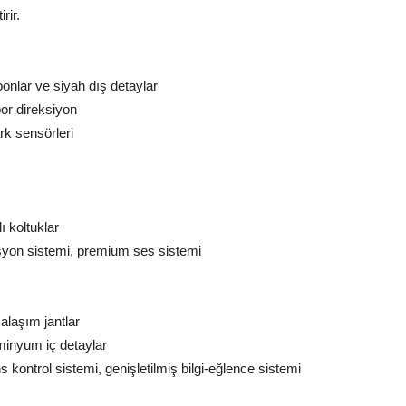
rir.
mponlar ve siyah dış detaylar
por direksiyon
rk sensörleri
ı koltuklar
syon sistemi, premium ses sistemi
alaşım jantlar
üminyum iç detaylar
kontrol sistemi, genişletilmiş bilgi-eğlence sistemi