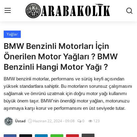
Yağlar
İletişim
BMW Benzinli Motorları İçin
Genel
Önerilen Motor Yağları ? BMW
Benzinli Hangi Motor Yağı ?
Karşılaştırmalar
BMW benzinli motorlar, performans ve sürüş keyfi açısından
Testler
yüksek standartlara sahiptir. Bu motorların sorunsuz çalışmasını
Markalar
sağlamak ve ömrünü uzatmak için doğru motor yağı kullanımı
büyük önem taşır. BMW'nin önerdiği motor yağları, motorunuzu
Motosiklet
aşınmaya karşı korur ve performansını en üst seviyede tutar.
Öneriler
Üstad
Haziran 22, 2024 - 09:08
0
123
Paketler