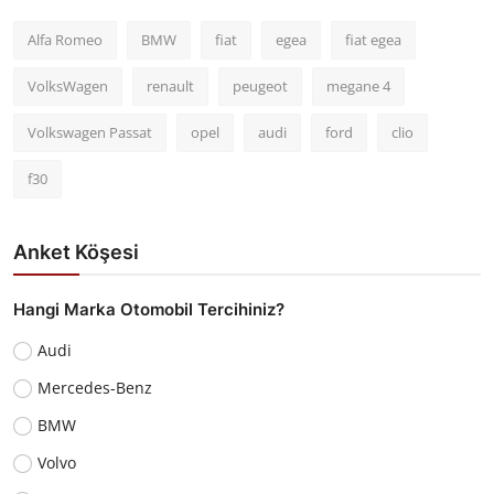
Alfa Romeo
BMW
fiat
egea
fiat egea
VolksWagen
renault
peugeot
megane 4
Volkswagen Passat
opel
audi
ford
clio
f30
Anket Köşesi
Hangi Marka Otomobil Tercihiniz?
Audi
Mercedes-Benz
BMW
Volvo