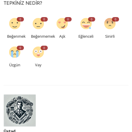
TEPKINIZ NEDIR?
0
0
0
0
0
Beğenmek
Beğenmemek
Aşk
Eğlenceli
Sinirli
0
0
Üzgün
Vay
Üstad