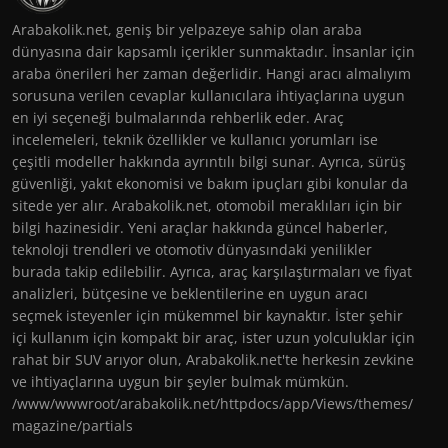
Arabakolik.net, geniş bir yelpazeye sahip olan araba
dünyasına dair kapsamlı içerikler sunmaktadır. İnsanlar için
araba önerileri her zaman değerlidir. Hangi aracı almalıyım
sorusuna verilen cevaplar kullanıcılara ihtiyaçlarına uygun
en iyi seçeneği bulmalarında rehberlik eder. Araç
incelemeleri, teknik özellikler ve kullanıcı yorumları ise
çeşitli modeller hakkında ayrıntılı bilgi sunar. Ayrıca, sürüş
güvenliği, yakıt ekonomisi ve bakım ipuçları gibi konular da
sitede yer alır. Arabakolik.net, otomobil meraklıları için bir
bilgi hazinesidir. Yeni araçlar hakkında güncel haberler,
teknoloji trendleri ve otomotiv dünyasındaki yenilikler
burada takip edilebilir. Ayrıca, araç karşılaştırmaları ve fiyat
analizleri, bütçesine ve beklentilerine en uygun aracı
seçmek isteyenler için mükemmel bir kaynaktır. İster şehir
içi kullanım için kompakt bir araç, ister uzun yolculuklar için
rahat bir SUV arıyor olun, Arabakolik.net'te herkesin zevkine
ve ihtiyaçlarına uygun bir şeyler bulmak mümkün.
/www/wwwroot/arabakolik.net/httpdocs/app/Views/themes/
magazine/partials