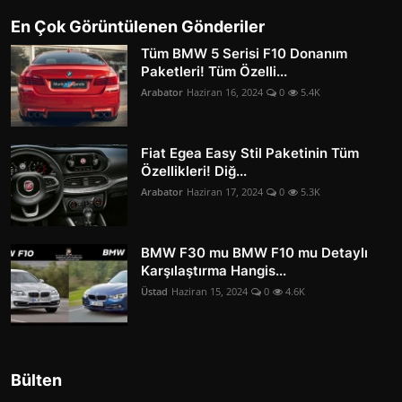
En Çok Görüntülenen Gönderiler
Tüm BMW 5 Serisi F10 Donanım
Paketleri! Tüm Özelli...
Arabator
Haziran 16, 2024
0
5.4K
Fiat Egea Easy Stil Paketinin Tüm
Özellikleri! Diğ...
Arabator
Haziran 17, 2024
0
5.3K
BMW F30 mu BMW F10 mu Detaylı
Karşılaştırma Hangis...
Üstad
Haziran 15, 2024
0
4.6K
Bülten