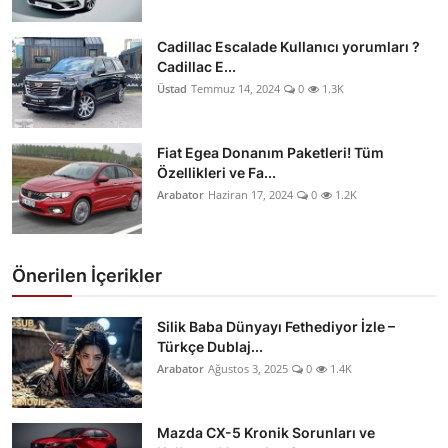
Cadillac Escalade Kullanıcı yorumları ?
Cadillac E...
Üstad
Temmuz 14, 2024
0
1.3K
Fiat Egea Donanım Paketleri! Tüm
Özellikleri ve Fa...
Arabator
Haziran 17, 2024
0
1.2K
Önerilen İçerikler
Silik Baba Dünyayı Fethediyor İzle –
Türkçe Dublaj...
Arabator
Ağustos 3, 2025
0
1.4K
Mazda CX-5 Kronik Sorunları ve