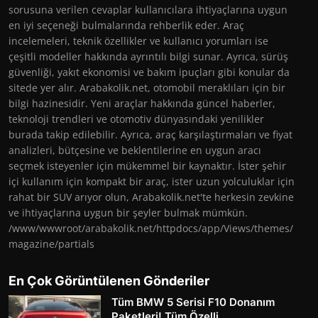
sorusuna verilen cevaplar kullanıcılara ihtiyaçlarına uygun
en iyi seçeneği bulmalarında rehberlik eder. Araç
incelemeleri, teknik özellikler ve kullanıcı yorumları ise
çeşitli modeller hakkında ayrıntılı bilgi sunar. Ayrıca, sürüş
güvenliği, yakıt ekonomisi ve bakım ipuçları gibi konular da
sitede yer alır. Arabakolik.net, otomobil meraklıları için bir
bilgi hazinesidir. Yeni araçlar hakkında güncel haberler,
teknoloji trendleri ve otomotiv dünyasındaki yenilikler
burada takip edilebilir. Ayrıca, araç karşılaştırmaları ve fiyat
analizleri, bütçesine ve beklentilerine en uygun aracı
seçmek isteyenler için mükemmel bir kaynaktır. İster şehir
içi kullanım için kompakt bir araç, ister uzun yolculuklar için
rahat bir SUV arıyor olun, Arabakolik.net'te herkesin zevkine
ve ihtiyaçlarına uygun bir şeyler bulmak mümkün.
/www/wwwroot/arabakolik.net/httpdocs/app/Views/themes/
magazine/partials
En Çok Görüntülenen Gönderiler
Tüm BMW 5 Serisi F10 Donanım
Paketleri! Tüm Özelli...