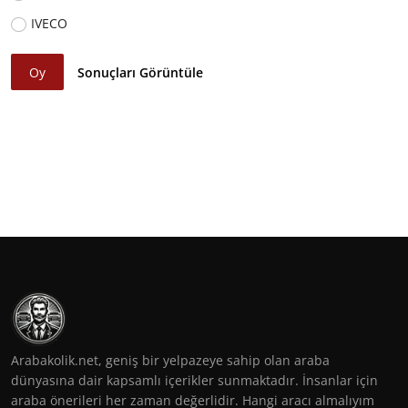
IVECO
Oy
Sonuçları Görüntüle
Arabakolik.net, geniş bir yelpazeye sahip olan araba
dünyasına dair kapsamlı içerikler sunmaktadır. İnsanlar için
araba önerileri her zaman değerlidir. Hangi aracı almalıyım