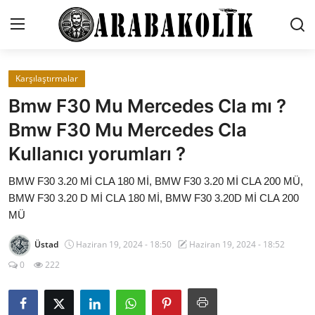
Karşılaştırmalar
İletişim
Bmw F30 Mu Mercedes Cla mı ?
Genel
Bmw F30 Mu Mercedes Cla
Kullanıcı yorumları ?
Karşılaştırmalar
BMW F30 3.20 Mİ CLA 180 Mİ, BMW F30 3.20 Mİ CLA 200 MÜ,
Testler
BMW F30 3.20 D Mİ CLA 180 Mİ, BMW F30 3.20D Mİ CLA 200
Markalar
MÜ
Öneriler
Üstad
Haziran 19, 2024 - 18:50
Haziran 19, 2024 - 18:52
0
222
Motosiklet
Paketler