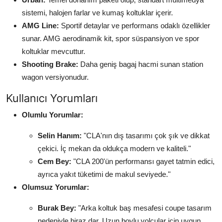
sistemi, halojen farlar ve kumaş koltuklar içerir.
AMG Line:
Sportif detaylar ve performans odaklı özellikler
sunar. AMG aerodinamik kit, spor süspansiyon ve spor
koltuklar mevcuttur.
Shooting Brake:
Daha geniş bagaj hacmi sunan station
wagon versiyonudur.
Kullanıcı Yorumları
Olumlu Yorumlar:
Selin Hanım:
"CLA'nın dış tasarımı çok şık ve dikkat
çekici. İç mekan da oldukça modern ve kaliteli."
Cem Bey:
"CLA 200'ün performansı gayet tatmin edici,
ayrıca yakıt tüketimi de makul seviyede."
Olumsuz Yorumlar:
Burak Bey:
"Arka koltuk baş mesafesi coupe tasarım
nedeniyle biraz dar. Uzun boylu yolcular için uygun