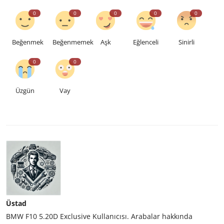
0
0
0
0
0
Beğenmek
Beğenmemek
Aşk
Eğlenceli
Sinirli
0
0
Üzgün
Vay
Üstad
BMW F10 5.20D Exclusive Kullanıcısı. Arabalar hakkında