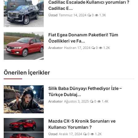
Cadillac Escalade Kullanıcı yorumları ?
Cadillac E...
Üstad
Temmuz 14, 2024
0
1.3K
Fiat Egea Donanım Paketleri! Tüm
Özellikleri ve Fa...
Arabator
Haziran 17, 2024
0
1.2K
Önerilen İçerikler
Silik Baba Dünyayı Fethediyor İzle –
Türkçe Dublaj...
Arabator
Ağustos 3, 2025
0
1.4K
Mazda CX-5 Kronik Sorunları ve
Kullanıcı Yorumları ?
Üstad
Aralık 17, 2024
0
1.2K