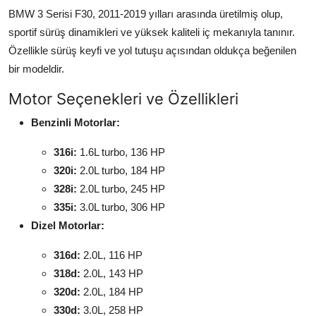
BMW 3 Serisi F30, 2011-2019 yılları arasında üretilmiş olup,
sportif sürüş dinamikleri ve yüksek kaliteli iç mekanıyla tanınır.
Özellikle sürüş keyfi ve yol tutuşu açısından oldukça beğenilen
bir modeldir.
Motor Seçenekleri ve Özellikleri
Benzinli Motorlar:
316i:
1.6L turbo, 136 HP
320i:
2.0L turbo, 184 HP
328i:
2.0L turbo, 245 HP
335i:
3.0L turbo, 306 HP
Dizel Motorlar:
316d:
2.0L, 116 HP
318d:
2.0L, 143 HP
320d:
2.0L, 184 HP
330d:
3.0L, 258 HP