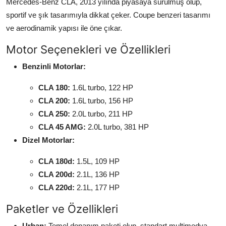
Mercedes-Benz CLA, 2013 yılında piyasaya sürülmüş olup,
sportif ve şık tasarımıyla dikkat çeker. Coupe benzeri tasarımı
ve aerodinamik yapısı ile öne çıkar.
Motor Seçenekleri ve Özellikleri
Benzinli Motorlar:
CLA 180:
1.6L turbo, 122 HP
CLA 200:
1.6L turbo, 156 HP
CLA 250:
2.0L turbo, 211 HP
CLA 45 AMG:
2.0L turbo, 381 HP
Dizel Motorlar:
CLA 180d:
1.5L, 109 HP
CLA 200d:
2.1L, 136 HP
CLA 220d:
2.1L, 177 HP
Paketler ve Özellikleri
Urban:
Temel donanım paketi olup, standart multimedya