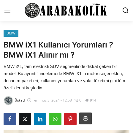
BMW
İletişim
BMW iX1 Kullanıcı Yorumları ?
Genel
BMW iX1 Alınır mı ?
Karşılaştırmalar
BMW iX1, tam elektrikli SUV segmentinde dikkat çeken bir
model. Bu ayrıntılı incelemede BMW iX1'in motor seçenekleri,
Testler
donanım paketleri, kullanıcı yorumları ve yakıt tüketimi gibi tüm
özelliklerini keşfedin.
Markalar
Üstad
Temmuz 3, 2024 - 12:58
0
914
Motosiklet
Öneriler
Paketler