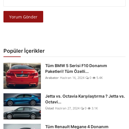
Yorum Gönder
Popüler İçerikler
Tüm BMW 5 Serisi F10 Donanım
Paketleri! Tüm Özelli...
Arabator
Haziran 16, 2024
0
5.4K
Jetta vs. Octavia Karşılaştırma ? Jetta vs.
Octavi...
Üstad
Haziran 27, 2024
0
3.1K
Tüm Renault Megane 4 Donanım