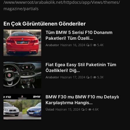
/www/wwwroot/arabakolik.net/httpdocs/app/Views/themes/
magazine/partials
En Çok Görüntülenen Gönderiler
Tüm BMW 5 Serisi F10 Donanım
Paketleri! Tüm Özelli...
Arabator
Haziran 16, 2024
0
5.4K
Fiat Egea Easy Stil Paketinin Tüm
Özellikleri! Diğ...
Arabator
Haziran 17, 2024
0
5.3K
BMW F30 mu BMW F10 mu Detaylı
Karşılaştırma Hangis...
Üstad
Haziran 15, 2024
0
4.6K