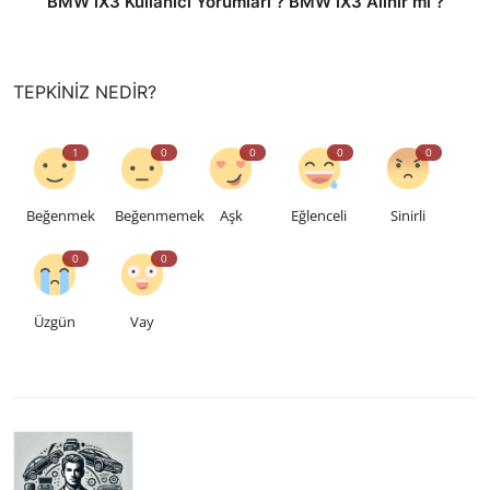
BMW iX3 Kullanıcı Yorumları ? BMW iX3 Alınır mı ?
TEPKINIZ NEDIR?
1
0
0
0
0
Beğenmek
Beğenmemek
Aşk
Eğlenceli
Sinirli
0
0
Üzgün
Vay