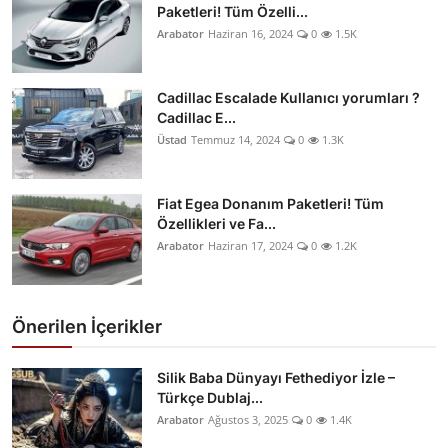
Paketleri! Tüm Özelli...
Arabator
Haziran 16, 2024
0
1.5K
Cadillac Escalade Kullanıcı yorumları ?
Cadillac E...
Üstad
Temmuz 14, 2024
0
1.3K
Fiat Egea Donanım Paketleri! Tüm
Özellikleri ve Fa...
Arabator
Haziran 17, 2024
0
1.2K
Önerilen İçerikler
Silik Baba Dünyayı Fethediyor İzle –
Türkçe Dublaj...
Arabator
Ağustos 3, 2025
0
1.4K