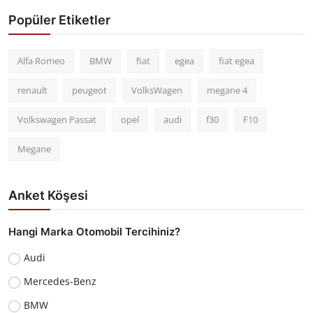
Popüler Etiketler
Alfa Romeo
BMW
fiat
egea
fiat egea
renault
peugeot
VolksWagen
megane 4
Volkswagen Passat
opel
audi
f30
F10
Megane
Anket Köşesi
Hangi Marka Otomobil Tercihiniz?
Audi
Mercedes-Benz
BMW