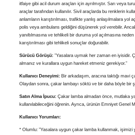
itfaiye gibi acil durum araçları için ayrılmıştır. Sarı veya tu
araçlar tarafından kullanılır. Sivil araçlarda bu renklerin kul
anlamların karıştırılması, trafikte yanlış anlaşılmalara yol 
polis veya ambulans geldiğini düşünerek yol verebilir. Ancak
yanıltılmasına ve tehlikeli bir duruma yol açılmasına neden o
karıştırılması gibi tehlikeli sonuçlar doğurabilir.
Sürücü Görüşü:
"Yasalara uymak her zaman en iyisidir. Ça
almanız ve kurallara uygun hareket etmeniz gerekiyor."
Kullanıcı Deneyimi:
Bir arkadaşım, aracına taktığı mavi ç
Olaydan sonra, çakar lambayı söktü ve bir daha böyle bir
Satın Alma İpucu:
Çakar lamba almadan önce, mutlaka yasa
kullanılabileceğini öğrenin. Ayrıca, ürünün Emniyet Genel M
Kullanıcı Yorumları:
* Olumlu: "Yasalara uygun çakar lamba kullanmak, işimizi y