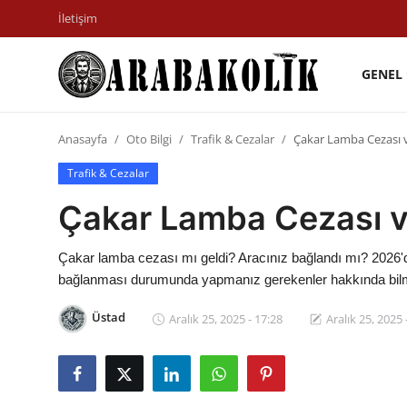
İletişim
GENEL
İletişim
Anasayfa
Oto Bilgi
Trafik & Cezalar
Çakar Lamba Cezası 
Genel
Trafik & Cezalar
Karşılaştırmalar
Çakar Lamba Cezası v
Testler
Çakar lamba cezası mı geldi? Aracınız bağlandı mı? 2026'da
Markalar
bağlanması durumunda yapmanız gerekenler hakkında bilme
Motosiklet
Üstad
Aralık 25, 2025 - 17:28
Aralık 25, 2025 
Öneriler
Paketler