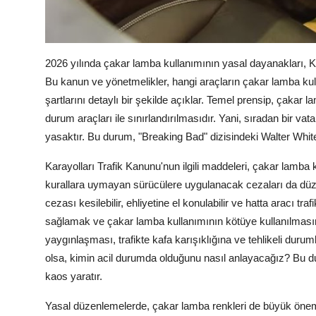
2026 yılında çakar lamba kullanımının yasal dayanakları, Kar
Bu kanun ve yönetmelikler, hangi araçların çakar lamba kulla
şartlarını detaylı bir şekilde açıklar. Temel prensip, çakar 
durum araçları ile sınırlandırılmasıdır. Yani, sıradan bir 
yasaktır. Bu durum, "Breaking Bad" dizisindeki Walter Whit
Karayolları Trafik Kanunu'nun ilgili maddeleri, çakar lamba
kurallara uymayan sürücülere uygulanacak cezaları da düze
cezası kesilebilir, ehliyetine el konulabilir ve hatta aracı tra
sağlamak ve çakar lamba kullanımının kötüye kullanılmasın
yaygınlaşması, trafikte kafa karışıklığına ve tehlikeli dur
olsa, kimin acil durumda olduğunu nasıl anlayacağız? Bu d
kaos yaratır.
Yasal düzenlemelerde, çakar lamba renkleri de büyük önem t