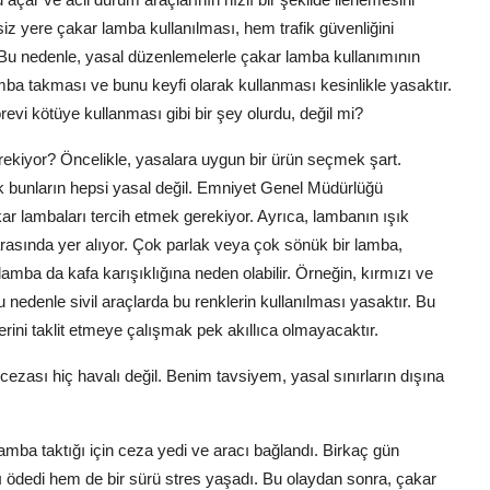
iz yere çakar lamba kullanılması, hem trafik güvenliğini
r. Bu nedenle, yasal düzenlemelerle çakar lamba kullanımının
lamba takması ve bunu keyfi olarak kullanması kesinlikle yasaktır.
evi kötüye kullanması gibi bir şey olurdu, değil mi?
ekiyor? Öncelikle, yasalara uygun bir ürün seçmek şart.
k bunların hepsi yasal değil. Emniyet Genel Müdürlüğü
kar lambaları tercih etmek gerekiyor. Ayrıca, lambanın ışık
arasında yer alıyor. Çok parlak veya çok sönük bir lamba,
lamba da kafa karışıklığına neden olabilir. Örneğin, kırmızı ve
bu nedenle sivil araçlarda bu renklerin kullanılması yasaktır. Bu
rini taklit etmeye çalışmak pek akıllıca olmayacaktır.
ezası hiç havalı değil. Benim tavsiyem, yasal sınırların dışına
amba taktığı için ceza yedi ve aracı bağlandı. Birkaç gün
ı ödedi hem de bir sürü stres yaşadı. Bu olaydan sonra, çakar