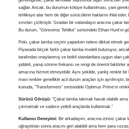
sağlar. Ancak, bu durumun kötüye kullanılması, yani gereks
tehlikeye atar hem de diğer sürücülerin haklarını ihlal ede
sınırları çizilmiştir. Sıradan bir vatandaşın aracına çakar 
Bu durum, "Görevimiz Tehlike" serisindeki Ethan Hunt'ın gör
Peki, çakar lamba seçimi yaparken nelere dikkat etmek ger
Piyasada birçok farklı çakar lamba modeli bulunuyor, anca
tarafından onaylanmış ve belirli standartlara uygun olan ça
şiddeti, yanıp sönme frekansı ve rengi de önemli faktörler 
amacına hizmet etmeyebilir. Aynı şekilde, yanlış renkte bir 
mavi renkler genellikle acil durum araçları için ayrılmıştır, 
konuda, "Transformers" serisindeki Optimus Prime'ın renkle
Sürücü Görüşü:
"Çakar lamba takmak havalı olabilir ama c
çıkmamak ve sadece yetkili araçlarda kullanmak."
Kullanıcı Deneyimi:
Bir arkadaşım, aracına izinsiz çakar l
uğraştıktan sonra aracını geri alabildi ama hem para cezas