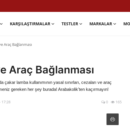
KARŞILAŞTIRMALAR
TESTLER
MARKALAR
MO
ve Araç Bağlanması
e Araç Bağlanması
 çakar lamba kullanımının yasal sınırları, cezaları ve araç
niz gereken her şey burada! Arabakolik'ten kaçırmayın!
- 17:28
0
165