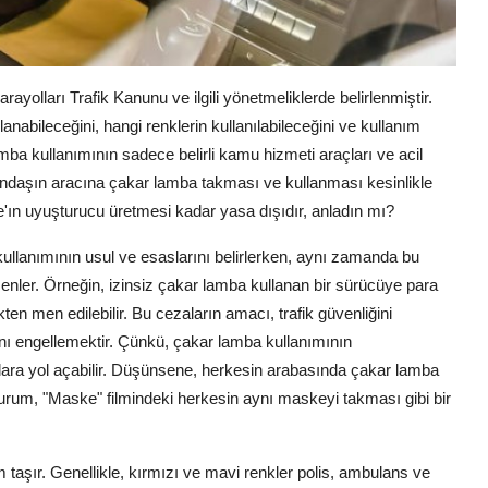
ayolları Trafik Kanunu ve ilgili yönetmeliklerde belirlenmiştir.
nabileceğini, hangi renklerin kullanılabileceğini ve kullanım
lamba kullanımının sadece belirli kamu hizmeti araçları ve acil
vatandaşın aracına çakar lamba takması ve kullanması kesinlikle
e'ın uyuşturucu üretmesi kadar yasa dışıdır, anladın mı?
 kullanımının usul ve esaslarını belirlerken, aynı zamanda bu
nler. Örneğin, izinsiz çakar lamba kullanan bir sürücüye para
fikten men edilebilir. Bu cezaların amacı, trafik güvenliğini
ı engellemektir. Çünkü, çakar lamba kullanımının
umlara yol açabilir. Düşünsene, herkesin arabasında çakar lamba
urum, "Maske" filmindeki herkesin aynı maskeyi takması gibi bir
aşır. Genellikle, kırmızı ve mavi renkler polis, ambulans ve