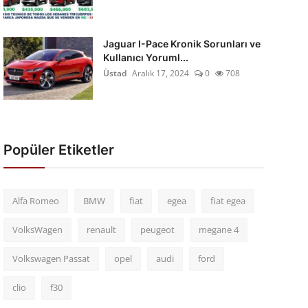
Jaguar I-Pace Kronik Sorunları ve
Kullanıcı Yoruml...
Üstad
Aralık 17, 2024
0
708
Popüler Etiketler
Alfa Romeo
BMW
fiat
egea
fiat egea
VolksWagen
renault
peugeot
megane 4
Volkswagen Passat
opel
audi
ford
clio
f30