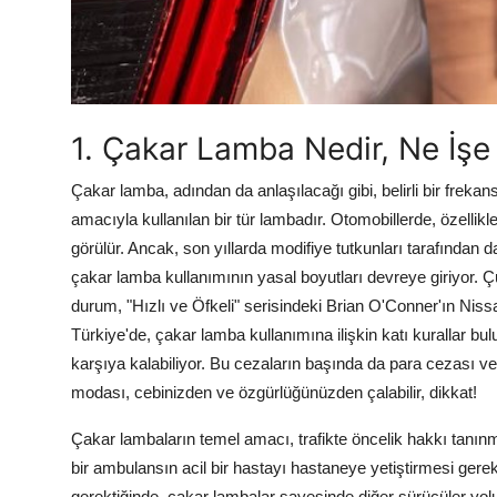
1. Çakar Lamba Nedir, Ne İşe
Çakar lamba, adından da anlaşılacağı gibi, belirli bir frek
amacıyla kullanılan bir tür lambadır. Otomobillerde, özellik
görülür. Ancak, son yıllarda modifiye tutkunları tarafından d
çakar lamba kullanımının yasal boyutları devreye giriyor. 
durum, "Hızlı ve Öfkeli" serisindeki Brian O'Conner'ın Niss
Türkiye'de, çakar lamba kullanımına ilişkin katı kurallar b
karşıya kalabiliyor. Bu cezaların başında da para cezası ve
modası, cebinizden ve özgürlüğünüzden çalabilir, dikkat!
Çakar lambaların temel amacı, trafikte öncelik hakkı tanın
bir ambulansın acil bir hastayı hastaneye yetiştirmesi gere
gerektiğinde, çakar lambalar sayesinde diğer sürücüler yolu 