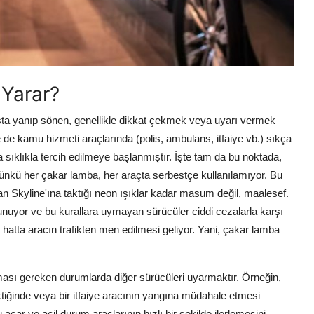
 Yarar?
ansta yanıp sönen, genellikle dikkat çekmek veya uyarı vermek
le de kamu hizmeti araçlarında (polis, ambulans, itfaiye vb.) sıkça
a sıklıkla tercih edilmeye başlanmıştır. İşte tam da bu noktada,
Çünkü her çakar lamba, her araçta serbestçe kullanılamıyor. Bu
an Skyline'ına taktığı neon ışıklar kadar masum değil, maalesef.
ulunuyor ve bu kurallara uymayan sürücüler ciddi cezalarla karşı
 hatta aracın trafikten men edilmesi geliyor. Yani, çakar lamba
ması gereken durumlarda diğer sürücüleri uyarmaktır. Örneğin,
ktiğinde veya bir itfaiye aracının yangına müdahale etmesi
açar ve acil durum araçlarının hızlı bir şekilde ilerlemesini