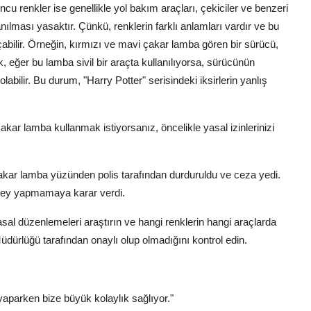
runcu renkler ise genellikle yol bakım araçları, çekiciler ve benzeri
lanılması yasaktır. Çünkü, renklerin farklı anlamları vardır ve bu
açabilir. Örneğin, kırmızı ve mavi çakar lamba gören bir sürücü,
, eğer bu lamba sivil bir araçta kullanılıyorsa, sürücünün
labilir. Bu durum, "Harry Potter" serisindeki iksirlerin yanlış
kar lamba kullanmak istiyorsanız, öncelikle yasal izinlerinizi
akar lamba yüzünden polis tarafından durduruldu ve ceza yedi.
 şey yapmamaya karar verdi.
l düzenlemeleri araştırın ve hangi renklerin hangi araçlarda
üdürlüğü tarafından onaylı olup olmadığını kontrol edin.
aparken bize büyük kolaylık sağlıyor."