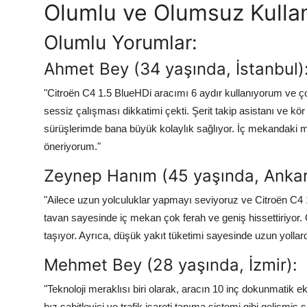
Olumlu ve Olumsuz Kullan
Olumlu Yorumlar:
Ahmet Bey (34 yaşında, İstanbul)
"Citroën C4 1.5 BlueHDi aracımı 6 aydır kullanıyorum ve ç
sessiz çalışması dikkatimi çekti. Şerit takip asistanı ve kör 
sürüşlerimde bana büyük kolaylık sağlıyor. İç mekandaki m
öneriyorum."
Zeynep Hanım (45 yaşında, Ankar
"Ailece uzun yolculuklar yapmayı seviyoruz ve Citroën 
tavan sayesinde iç mekan çok ferah ve geniş hissettiriyor. 
taşıyor. Ayrıca, düşük yakıt tüketimi sayesinde uzun yolla
Mehmet Bey (28 yaşında, İzmir):
"Teknoloji meraklısı biri olarak, aracın 10 inç dokunmatik ekr
hız sabitleyici ve trafik işareti tanıma sistemi gibi gelişmiş