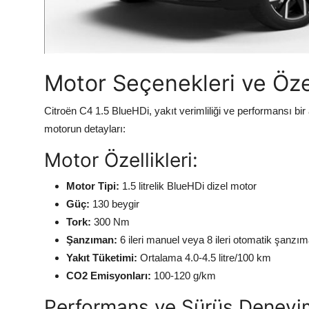
Motor Seçenekleri ve Özel
Citroën C4 1.5 BlueHDi, yakıt verimliliği ve performansı bir
motorun detayları:
Motor Özellikleri:
Motor Tipi:
1.5 litrelik BlueHDi dizel motor
Güç:
130 beygir
Tork:
300 Nm
Şanzıman:
6 ileri manuel veya 8 ileri otomatik şanzı
Yakıt Tüketimi:
Ortalama 4.0-4.5 litre/100 km
CO2 Emisyonları:
100-120 g/km
Performans ve Sürüş Deneyim