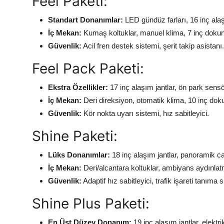
Feel Paketi:
Standart Donanımlar:
LED gündüz farları, 16 inç alaş
İç Mekan:
Kumaş koltuklar, manuel klima, 7 inç doku
Güvenlik:
Acil fren destek sistemi, şerit takip asistanı.
Feel Pack Paketi:
Ekstra Özellikler:
17 inç alaşım jantlar, ön park sensö
İç Mekan:
Deri direksiyon, otomatik klima, 10 inç dok
Güvenlik:
Kör nokta uyarı sistemi, hız sabitleyici.
Shine Paketi:
Lüks Donanımlar:
18 inç alaşım jantlar, panoramik ca
İç Mekan:
Deri/alcantara koltuklar, ambiyans aydınlatm
Güvenlik:
Adaptif hız sabitleyici, trafik işareti tanıma 
Shine Plus Paketi:
En Üst Düzey Donanım:
19 inç alaşım jantlar, elektri