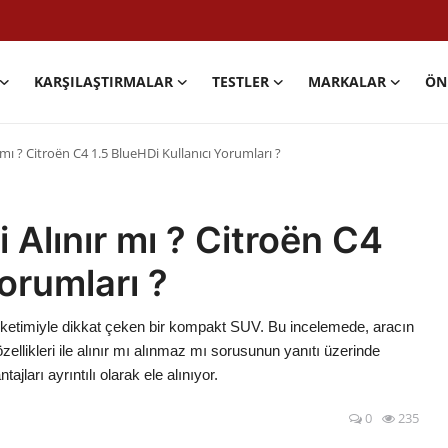
KARŞILAŞTIRMALAR
TESTLER
MARKALAR
ÖN
 mı ? Citroën C4 1.5 BlueHDi Kullanıcı Yorumları ?
 Alınır mı ? Citroën C4
Yorumları ?
üketimiyle dikkat çeken bir kompakt SUV. Bu incelemede, aracın
özellikleri ile alınır mı alınmaz mı sorusunun yanıtı üzerinde
jları ayrıntılı olarak ele alınıyor.
0
235