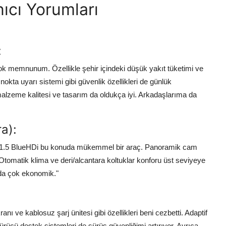
ıcı Yorumları
:
ok memnunum. Özellikle şehir içindeki düşük yakıt tüketimi ve
nokta uyarı sistemi gibi güvenlik özellikleri de günlük
alzeme kalitesi ve tasarım da oldukça iyi. Arkadaşlarıma da
a):
C4 1.5 BlueHDi bu konuda mükemmel bir araç. Panoramik cam
Otomatik klima ve deri/alcantara koltuklar konforu üst seviyeye
rda çok ekonomik."
anı ve kablosuz şarj ünitesi gibi özellikleri beni cezbetti. Adaptif
 sürücü destek sistemleri de sürüş güvenliğimi artırıyor. Ayrıca,