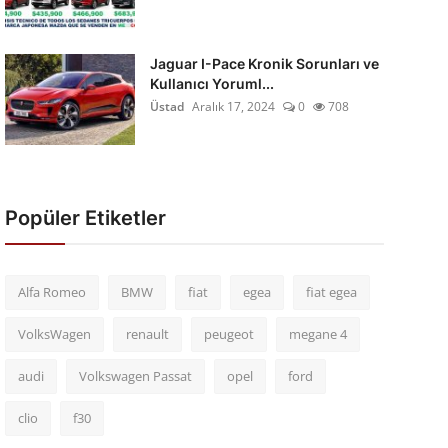
Jaguar I-Pace Kronik Sorunları ve
Kullanıcı Yoruml...
Üstad
Aralık 17, 2024
0
708
Popüler Etiketler
Alfa Romeo
BMW
fiat
egea
fiat egea
VolksWagen
renault
peugeot
megane 4
audi
Volkswagen Passat
opel
ford
clio
f30