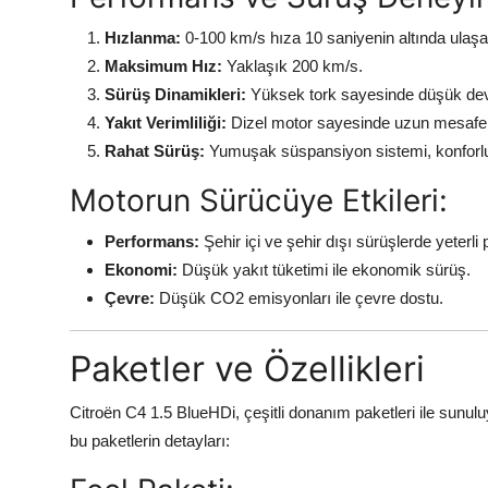
Hızlanma:
0-100 km/s hıza 10 saniyenin altında ulaşab
Maksimum Hız:
Yaklaşık 200 km/s.
Sürüş Dinamikleri:
Yüksek tork sayesinde düşük devir
Yakıt Verimliliği:
Dizel motor sayesinde uzun mesafele
Rahat Sürüş:
Yumuşak süspansiyon sistemi, konforlu
Motorun Sürücüye Etkileri:
Performans:
Şehir içi ve şehir dışı sürüşlerde yeterli
Ekonomi:
Düşük yakıt tüketimi ile ekonomik sürüş.
Çevre:
Düşük CO2 emisyonları ile çevre dostu.
Paketler ve Özellikleri
Citroën C4 1.5 BlueHDi, çeşitli donanım paketleri ile sunuluyor
bu paketlerin detayları: