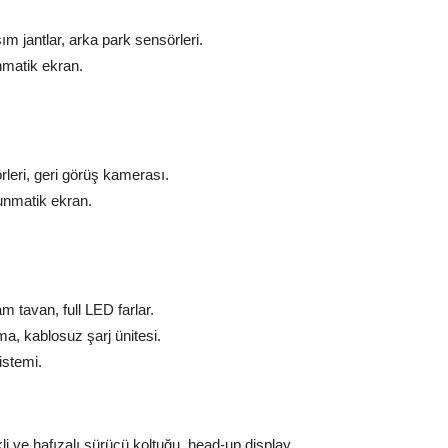
ım jantlar, arka park sensörleri.
nmatik ekran.
rleri, geri görüş kamerası.
unmatik ekran.
m tavan, full LED farlar.
a, kablosuz şarj ünitesi.
sistemi.
kli ve hafızalı sürücü koltuğu, head-up display.