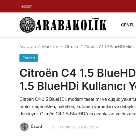
İletişim
GENEL
Genel
Anasayfa
Markalar
Citroen
Citroën C4 1.5 BlueHDi Alınır
İletişim
Citroen
Karşılaştırmalar
Citroën C4 1.5 BlueHDi
Testler
1.5 BlueHDi Kullanıcı 
Markalar
Citroën C4 1.5 BlueHDi, modern tasarımı ve düşük yakıt t
Öneriler
motor seçenekleri, paketleri, kullanıcı yorumları ve detaylı 
duruluyor. Citroën C4 1.5 BlueHDi'nin avantajları ve dezavanta
Motosiklet
Üstad
Haziran 21, 2024 - 21:34
Paketler