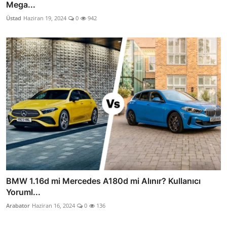
Mega...
Üstad
Haziran 19, 2024
0
942
BMW 1.16d mi Mercedes A180d mi Alınır? Kullanıcı
Yoruml...
Arabator
Haziran 16, 2024
0
136