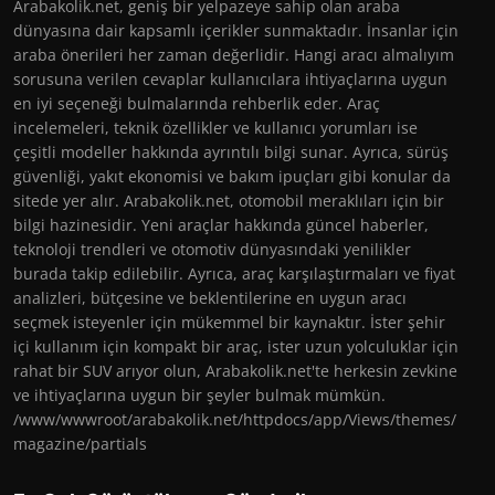
Arabakolik.net, geniş bir yelpazeye sahip olan araba
dünyasına dair kapsamlı içerikler sunmaktadır. İnsanlar için
araba önerileri her zaman değerlidir. Hangi aracı almalıyım
sorusuna verilen cevaplar kullanıcılara ihtiyaçlarına uygun
en iyi seçeneği bulmalarında rehberlik eder. Araç
incelemeleri, teknik özellikler ve kullanıcı yorumları ise
çeşitli modeller hakkında ayrıntılı bilgi sunar. Ayrıca, sürüş
güvenliği, yakıt ekonomisi ve bakım ipuçları gibi konular da
sitede yer alır. Arabakolik.net, otomobil meraklıları için bir
bilgi hazinesidir. Yeni araçlar hakkında güncel haberler,
teknoloji trendleri ve otomotiv dünyasındaki yenilikler
burada takip edilebilir. Ayrıca, araç karşılaştırmaları ve fiyat
analizleri, bütçesine ve beklentilerine en uygun aracı
seçmek isteyenler için mükemmel bir kaynaktır. İster şehir
içi kullanım için kompakt bir araç, ister uzun yolculuklar için
rahat bir SUV arıyor olun, Arabakolik.net'te herkesin zevkine
ve ihtiyaçlarına uygun bir şeyler bulmak mümkün.
/www/wwwroot/arabakolik.net/httpdocs/app/Views/themes/
magazine/partials