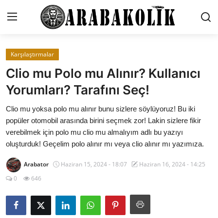
Karşılaştırmalar
Genel
Clio mu Polo mu Alınır? Kullanıcı
İletişim
Yorumları? Tarafını Seç!
Karşılaştırmalar
Clio mu yoksa polo mu alınır bunu sizlere söylüyoruz! Bu iki
popüler otomobil arasında birini seçmek zor! Lakin sizlere fikir
Testler
verebilmek için polo mu clio mu almalıyım adlı bu yazıyı
oluşturduk! Geçelim polo alınır mı veya clio alınır mı yazımıza.
Markalar
Arabator
Haziran 15, 2024 - 18:07
Haziran 16, 2024 - 14:25
Öneriler
0
646
Motosiklet
Paketler