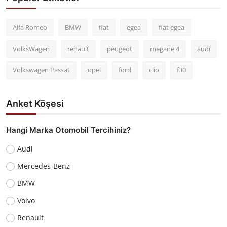
Alfa Romeo
BMW
fiat
egea
fiat egea
VolksWagen
renault
peugeot
megane 4
audi
Volkswagen Passat
opel
ford
clio
f30
Anket Köşesi
Hangi Marka Otomobil Tercihiniz?
Audi
Mercedes-Benz
BMW
Volvo
Renault