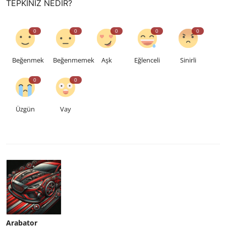
TEPKINIZ NEDIR?
0
0
0
0
0
Beğenmek
Beğenmemek
Aşk
Eğlenceli
Sinirli
0
0
Üzgün
Vay
Arabator