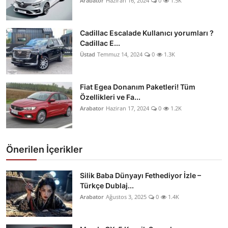
Arabator
Haziran 16, 2024
0
1.5K
Cadillac Escalade Kullanıcı yorumları ?
Cadillac E...
Üstad
Temmuz 14, 2024
0
1.3K
Fiat Egea Donanım Paketleri! Tüm
Özellikleri ve Fa...
Arabator
Haziran 17, 2024
0
1.2K
Önerilen İçerikler
Silik Baba Dünyayı Fethediyor İzle –
Türkçe Dublaj...
Arabator
Ağustos 3, 2025
0
1.4K