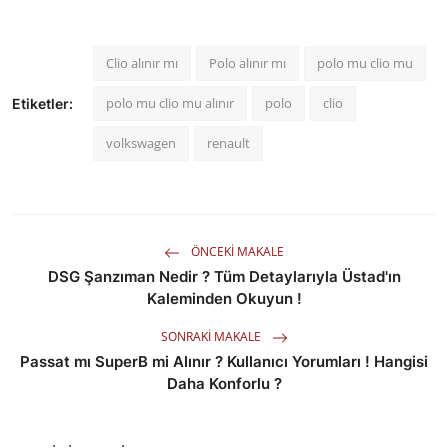
Clio alınır mı
Polo alınır mı
polo mu clio mu
polo mu clio mu alınır
polo
clio
Etiketler:
volkswagen
renault
ÖNCEKI MAKALE
DSG Şanzıman Nedir ? Tüm Detaylarıyla Üstad'ın
Kaleminden Okuyun !
SONRAKI MAKALE
Passat mı SuperB mi Alınır ? Kullanıcı Yorumları ! Hangisi
Daha Konforlu ?