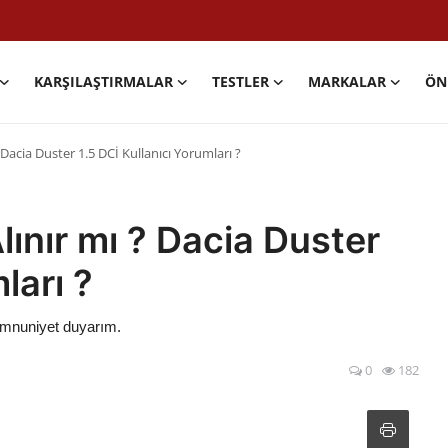
KARŞILAŞTIRMALAR
TESTLER
MARKALAR
ÖN
 Dacia Duster 1.5 DCİ Kullanıcı Yorumları ?
lınır mı ? Dacia Duster
ları ?
emnuniyet duyarım.
0
182