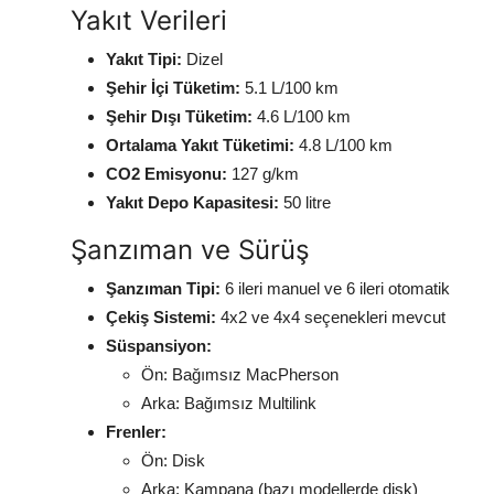
Yakıt Verileri
Yakıt Tipi:
Dizel
Şehir İçi Tüketim:
5.1 L/100 km
Şehir Dışı Tüketim:
4.6 L/100 km
Ortalama Yakıt Tüketimi:
4.8 L/100 km
CO2 Emisyonu:
127 g/km
Yakıt Depo Kapasitesi:
50 litre
Şanzıman ve Sürüş
Şanzıman Tipi:
6 ileri manuel ve 6 ileri otomatik
Çekiş Sistemi:
4x2 ve 4x4 seçenekleri mevcut
Süspansiyon:
Ön: Bağımsız MacPherson
Arka: Bağımsız Multilink
Frenler:
Ön: Disk
Arka: Kampana (bazı modellerde disk)