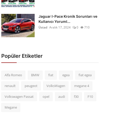
Jaguar I-Pace Kronik Sorunları ve
Kullanıcı Yoruml...
Üstad
Aralık 17, 2024
0
710
Popüler Etiketler
Alfa Romeo
BMW
fiat
egea
fiat egea
renault
peugeot
VolksWagen
megane 4
Volkswagen Passat
opel
audi
f30
F10
Megane