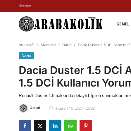
İletişim
GENEL
İletişim
Anasayfa
Markalar
Dacia
Dacia Duster 1.5 DCİ Alınır mı ?
Genel
Dacia
Karşılaştırmalar
Dacia Duster 1.5 DCİ A
Testler
1.5 DCİ Kullanıcı Yorum
Markalar
Renault Duster 1.5 hakkında detaylı bilgileri sunmaktan m
Öneriler
Üstad
Haziran 16, 2024 - 20:33
Motosiklet
Paketler