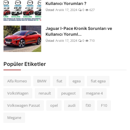
Kullanıcı Yorumları ?
Üstad
Aralık 17, 2024
0
627
Jaguar I-Pace Kronik Sorunları ve
Kullanıcı Yoruml...
Üstad
Aralık 17, 2024
0
710
Popüler Etiketler
Alfa Romeo
BMW
fiat
egea
fiat egea
VolksWagen
renault
peugeot
megane 4
Volkswagen Passat
opel
audi
f30
F10
Megane