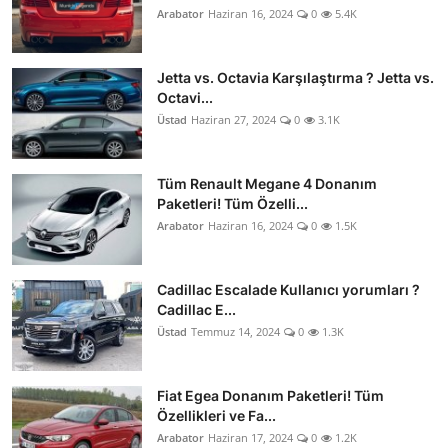
Arabator
Haziran 16, 2024
0
5.4K
Jetta vs. Octavia Karşılaştırma ? Jetta vs.
Octavi...
Üstad
Haziran 27, 2024
0
3.1K
Tüm Renault Megane 4 Donanım
Paketleri! Tüm Özelli...
Arabator
Haziran 16, 2024
0
1.5K
Cadillac Escalade Kullanıcı yorumları ?
Cadillac E...
Üstad
Temmuz 14, 2024
0
1.3K
Fiat Egea Donanım Paketleri! Tüm
Özellikleri ve Fa...
Arabator
Haziran 17, 2024
0
1.2K