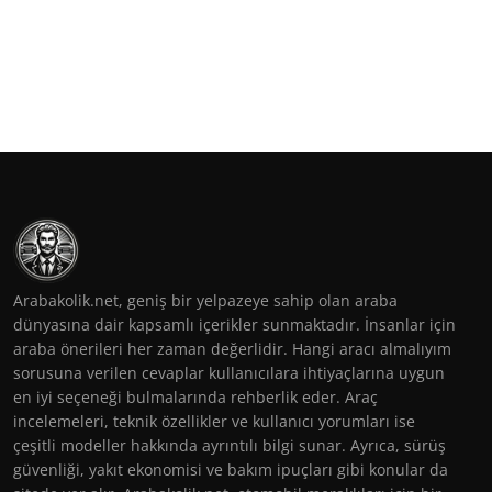
Arabakolik.net, geniş bir yelpazeye sahip olan araba
dünyasına dair kapsamlı içerikler sunmaktadır. İnsanlar için
araba önerileri her zaman değerlidir. Hangi aracı almalıyım
sorusuna verilen cevaplar kullanıcılara ihtiyaçlarına uygun
en iyi seçeneği bulmalarında rehberlik eder. Araç
incelemeleri, teknik özellikler ve kullanıcı yorumları ise
çeşitli modeller hakkında ayrıntılı bilgi sunar. Ayrıca, sürüş
güvenliği, yakıt ekonomisi ve bakım ipuçları gibi konular da