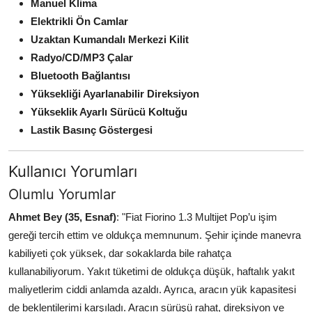
Manuel Klima
Elektrikli Ön Camlar
Uzaktan Kumandalı Merkezi Kilit
Radyo/CD/MP3 Çalar
Bluetooth Bağlantısı
Yüksekliği Ayarlanabilir Direksiyon
Yükseklik Ayarlı Sürücü Koltuğu
Lastik Basınç Göstergesi
Kullanıcı Yorumları
Olumlu Yorumlar
Ahmet Bey (35, Esnaf)
: "Fiat Fiorino 1.3 Multijet Pop’u işim
gereği tercih ettim ve oldukça memnunum. Şehir içinde manevra
kabiliyeti çok yüksek, dar sokaklarda bile rahatça
kullanabiliyorum. Yakıt tüketimi de oldukça düşük, haftalık yakıt
maliyetlerim ciddi anlamda azaldı. Ayrıca, aracın yük kapasitesi
de beklentilerimi karşıladı. Aracın sürüşü rahat, direksiyon ve