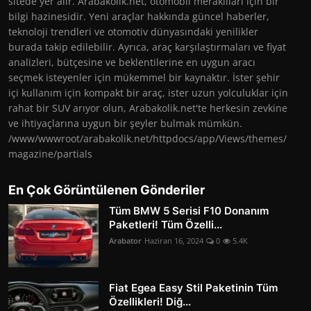
sitede yer alır. Arabakolik.net, otomobil meraklıları için bir
bilgi hazinesidir. Yeni araçlar hakkında güncel haberler,
teknoloji trendleri ve otomotiv dünyasındaki yenilikler
burada takip edilebilir. Ayrıca, araç karşılaştırmaları ve fiyat
analizleri, bütçesine ve beklentilerine en uygun aracı
seçmek isteyenler için mükemmel bir kaynaktır. İster şehir
içi kullanım için kompakt bir araç, ister uzun yolculuklar için
rahat bir SUV arıyor olun, Arabakolik.net'te herkesin zevkine
ve ihtiyaçlarına uygun bir şeyler bulmak mümkün.
/www/wwwroot/arabakolik.net/httpdocs/app/Views/themes/
magazine/partials
En Çok Görüntülenen Gönderiler
Tüm BMW 5 Serisi F10 Donanım
Paketleri! Tüm Özelli...
Arabator
Haziran 16, 2024
0
5.4K
Fiat Egea Easy Stil Paketinin Tüm
Özellikleri! Diğ...