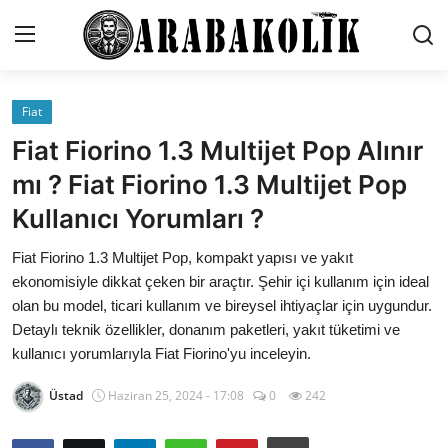
Fiat
İletişim
Fiat Fiorino 1.3 Multijet Pop Alınır
Genel
mı ? Fiat Fiorino 1.3 Multijet Pop
Kullanıcı Yorumları ?
Karşılaştırmalar
Fiat Fiorino 1.3 Multijet Pop, kompakt yapısı ve yakıt
Testler
ekonomisiyle dikkat çeken bir araçtır. Şehir içi kullanım için ideal
Markalar
olan bu model, ticari kullanım ve bireysel ihtiyaçlar için uygundur.
Detaylı teknik özellikler, donanım paketleri, yakıt tüketimi ve
Öneriler
kullanıcı yorumlarıyla Fiat Fiorino'yu inceleyin.
Motosiklet
Üstad
Haziran 25, 2024 - 17:08
0
242
Paketler