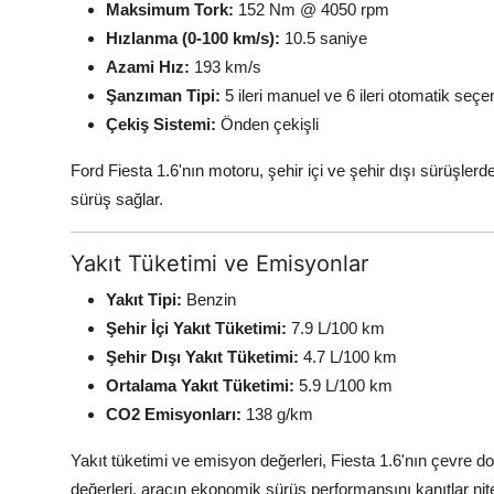
Maksimum Tork:
152 Nm @ 4050 rpm
Hızlanma (0-100 km/s):
10.5 saniye
Azami Hız:
193 km/s
Şanzıman Tipi:
5 ileri manuel ve 6 ileri otomatik seçe
Çekiş Sistemi:
Önden çekişli
Ford Fiesta 1.6'nın motoru, şehir içi ve şehir dışı sürüşler
sürüş sağlar.
Yakıt Tüketimi ve Emisyonlar
Yakıt Tipi:
Benzin
Şehir İçi Yakıt Tüketimi:
7.9 L/100 km
Şehir Dışı Yakıt Tüketimi:
4.7 L/100 km
Ortalama Yakıt Tüketimi:
5.9 L/100 km
CO2 Emisyonları:
138 g/km
Yakıt tüketimi ve emisyon değerleri, Fiesta 1.6'nın çevre dos
değerleri, aracın ekonomik sürüş performansını kanıtlar nitel