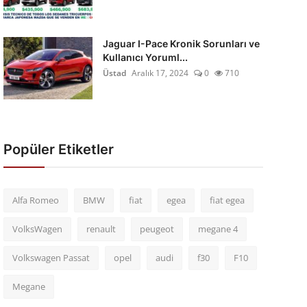
Jaguar I-Pace Kronik Sorunları ve
Kullanıcı Yoruml...
Üstad
Aralık 17, 2024
0
710
Popüler Etiketler
Alfa Romeo
BMW
fiat
egea
fiat egea
VolksWagen
renault
peugeot
megane 4
Volkswagen Passat
opel
audi
f30
F10
Megane