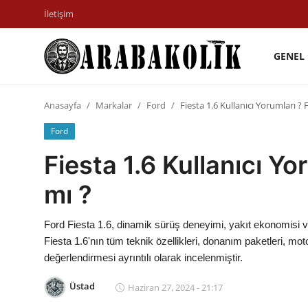
İletişim
GENEL
İletişim
Anasayfa
Markalar
Ford
Fiesta 1.6 Kullanıcı Yorumları ? F
Genel
Ford
Karşılaştırmalar
Fiesta 1.6 Kullanıcı Yor
Testler
mı ?
Markalar
Ford Fiesta 1.6, dinamik sürüş deneyimi, yakıt ekonomisi v
Öneriler
Fiesta 1.6'nın tüm teknik özellikleri, donanım paketleri, mot
değerlendirmesi ayrıntılı olarak incelenmiştir.
Motosiklet
Üstad
Haziran 27, 2024 - 21:17
Paketler