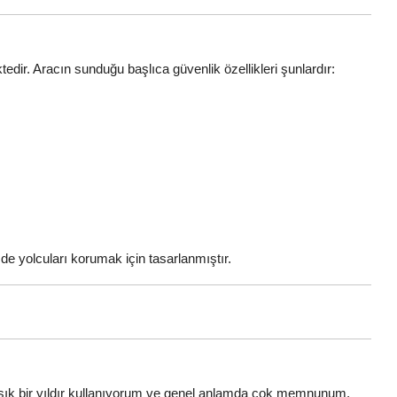
ir. Aracın sunduğu başlıca güvenlik özellikleri şunlardır:
de yolcuları korumak için tasarlanmıştır.
aşık bir yıldır kullanıyorum ve genel anlamda çok memnunum.