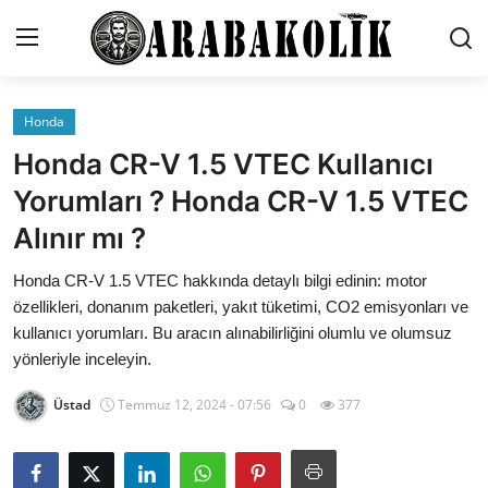
Honda
İletişim
Honda CR-V 1.5 VTEC Kullanıcı
Genel
Yorumları ? Honda CR-V 1.5 VTEC
Alınır mı ?
Karşılaştırmalar
Honda CR-V 1.5 VTEC hakkında detaylı bilgi edinin: motor
Testler
özellikleri, donanım paketleri, yakıt tüketimi, CO2 emisyonları ve
Markalar
kullanıcı yorumları. Bu aracın alınabilirliğini olumlu ve olumsuz
yönleriyle inceleyin.
Motosiklet
Üstad
Temmuz 12, 2024 - 07:56
0
377
Öneriler
Paketler