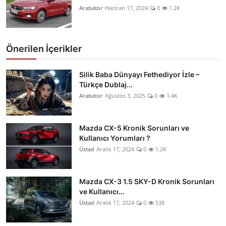
Arabator
Haziran 17, 2024
0
1.2K
Önerilen İçerikler
Silik Baba Dünyayı Fethediyor İzle –
Türkçe Dublaj...
Arabator
Ağustos 3, 2025
0
1.4K
Mazda CX-5 Kronik Sorunları ve
Kullanıcı Yorumları ?
Üstad
Aralık 17, 2024
0
1.2K
Mazda CX-3 1.5 SKY-D Kronik Sorunları
ve Kullanıcı...
Üstad
Aralık 17, 2024
0
538