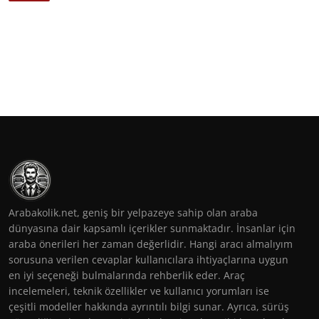
Arabakolik.net, geniş bir yelpazeye sahip olan araba
dünyasına dair kapsamlı içerikler sunmaktadır. İnsanlar için
araba önerileri her zaman değerlidir. Hangi aracı almalıyım
sorusuna verilen cevaplar kullanıcılara ihtiyaçlarına uygun
en iyi seçeneği bulmalarında rehberlik eder. Araç
incelemeleri, teknik özellikler ve kullanıcı yorumları ise
çeşitli modeller hakkında ayrıntılı bilgi sunar. Ayrıca, sürüş