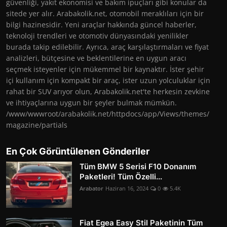
güvenliği, yakıt ekonomisi ve bakım ipuçları gibi konular da
sitede yer alır. Arabakolik.net, otomobil meraklıları için bir
bilgi hazinesidir. Yeni araçlar hakkında güncel haberler,
teknoloji trendleri ve otomotiv dünyasındaki yenilikler
burada takip edilebilir. Ayrıca, araç karşılaştırmaları ve fiyat
analizleri, bütçesine ve beklentilerine en uygun aracı
seçmek isteyenler için mükemmel bir kaynaktır. İster şehir
içi kullanım için kompakt bir araç, ister uzun yolculuklar için
rahat bir SUV arıyor olun, Arabakolik.net'te herkesin zevkine
ve ihtiyaçlarına uygun bir şeyler bulmak mümkün.
/www/wwwroot/arabakolik.net/httpdocs/app/Views/themes/
magazine/partials
En Çok Görüntülenen Gönderiler
Tüm BMW 5 Serisi F10 Donanım
Paketleri! Tüm Özelli...
Arabator
Haziran 16, 2024
0
5.4K
Fiat Egea Easy Stil Paketinin Tüm