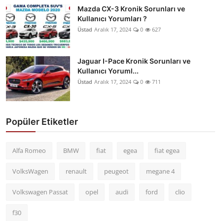
Mazda CX-3 Kronik Sorunları ve
Kullanıcı Yorumları ?
Üstad
Aralık 17, 2024
0
627
Jaguar I-Pace Kronik Sorunları ve
Kullanıcı Yoruml...
Üstad
Aralık 17, 2024
0
711
Popüler Etiketler
Alfa Romeo
BMW
fiat
egea
fiat egea
VolksWagen
renault
peugeot
megane 4
Volkswagen Passat
opel
audi
ford
clio
f30