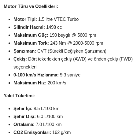
Motor Türü ve Özellikleri:
Motor Tipi:
1.5 litre VTEC Turbo
Silindir Hacmi:
1498 cc
Maksimum Güç:
190 beygir @ 5600 rpm
Maksimum Tork:
243 Nm @ 2000-5000 rpm
Şanzıman:
CVT (Sürekli Değişken Şanzıman)
Çekiş:
Dört tekerlekten çekiş (AWD) ve önden çekiş (FWD)
seçenekleri
0-100 km/s Hızlanma:
9.3 saniye
Maksimum Hız:
200 km/s
Yakıt Tüketimi:
Şehir İçi:
8.5 L/100 km
Şehir Dışı:
6.0 L/100 km
Ortalama:
7.0 L/100 km
CO2 Emisyonları:
162 g/km