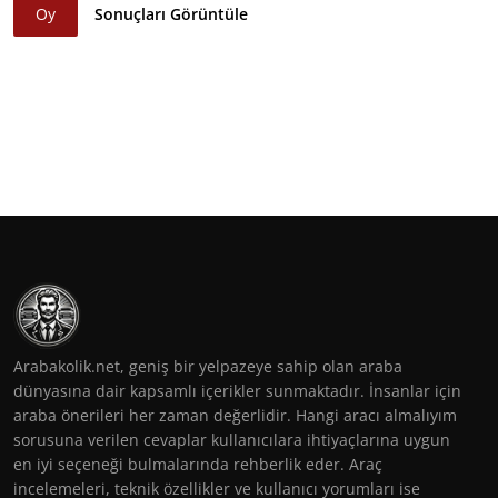
Oy
Sonuçları Görüntüle
Arabakolik.net, geniş bir yelpazeye sahip olan araba
dünyasına dair kapsamlı içerikler sunmaktadır. İnsanlar için
araba önerileri her zaman değerlidir. Hangi aracı almalıyım
sorusuna verilen cevaplar kullanıcılara ihtiyaçlarına uygun
en iyi seçeneği bulmalarında rehberlik eder. Araç
incelemeleri, teknik özellikler ve kullanıcı yorumları ise