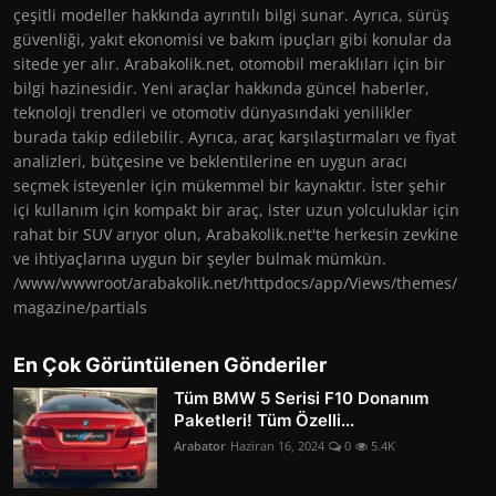
çeşitli modeller hakkında ayrıntılı bilgi sunar. Ayrıca, sürüş
güvenliği, yakıt ekonomisi ve bakım ipuçları gibi konular da
sitede yer alır. Arabakolik.net, otomobil meraklıları için bir
bilgi hazinesidir. Yeni araçlar hakkında güncel haberler,
teknoloji trendleri ve otomotiv dünyasındaki yenilikler
burada takip edilebilir. Ayrıca, araç karşılaştırmaları ve fiyat
analizleri, bütçesine ve beklentilerine en uygun aracı
seçmek isteyenler için mükemmel bir kaynaktır. İster şehir
içi kullanım için kompakt bir araç, ister uzun yolculuklar için
rahat bir SUV arıyor olun, Arabakolik.net'te herkesin zevkine
ve ihtiyaçlarına uygun bir şeyler bulmak mümkün.
/www/wwwroot/arabakolik.net/httpdocs/app/Views/themes/
magazine/partials
En Çok Görüntülenen Gönderiler
Tüm BMW 5 Serisi F10 Donanım
Paketleri! Tüm Özelli...
Arabator
Haziran 16, 2024
0
5.4K