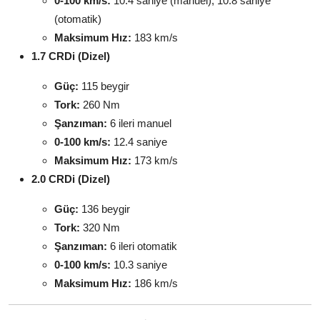
0-100 km/s:
10.4 saniye (manuel), 10.8 saniye
(otomatik)
Maksimum Hız:
183 km/s
1.7 CRDi (Dizel)
Güç:
115 beygir
Tork:
260 Nm
Şanzıman:
6 ileri manuel
0-100 km/s:
12.4 saniye
Maksimum Hız:
173 km/s
2.0 CRDi (Dizel)
Güç:
136 beygir
Tork:
320 Nm
Şanzıman:
6 ileri otomatik
0-100 km/s:
10.3 saniye
Maksimum Hız:
186 km/s