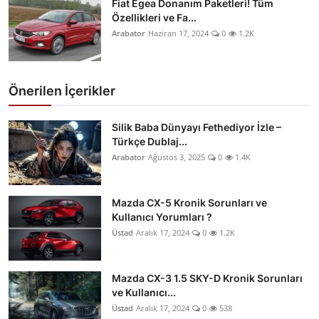
Fiat Egea Donanım Paketleri! Tüm
Özellikleri ve Fa...
Arabator
Haziran 17, 2024
0
1.2K
Önerilen İçerikler
Silik Baba Dünyayı Fethediyor İzle –
Türkçe Dublaj...
Arabator
Ağustos 3, 2025
0
1.4K
Mazda CX-5 Kronik Sorunları ve
Kullanıcı Yorumları ?
Üstad
Aralık 17, 2024
0
1.2K
Mazda CX-3 1.5 SKY-D Kronik Sorunları
ve Kullanıcı...
Üstad
Aralık 17, 2024
0
538