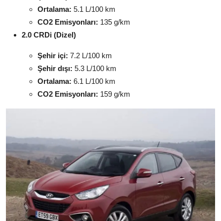
Ortalama:
5.1 L/100 km
CO2 Emisyonları:
135 g/km
2.0 CRDi (Dizel)
Şehir içi:
7.2 L/100 km
Şehir dışı:
5.3 L/100 km
Ortalama:
6.1 L/100 km
CO2 Emisyonları:
159 g/km