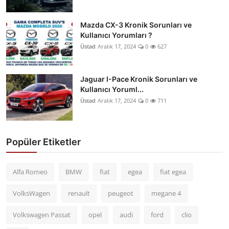
Mazda CX-3 Kronik Sorunları ve
Kullanıcı Yorumları ?
Üstad
Aralık 17, 2024
0
627
Jaguar I-Pace Kronik Sorunları ve
Kullanıcı Yoruml...
Üstad
Aralık 17, 2024
0
711
Popüler Etiketler
Alfa Romeo
BMW
fiat
egea
fiat egea
VolksWagen
renault
peugeot
megane 4
Volkswagen Passat
opel
audi
ford
clio