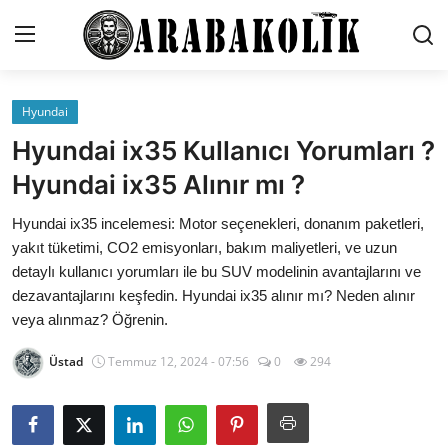
Hyundai
İletişim
Hyundai ix35 Kullanıcı Yorumları ?
Genel
Hyundai ix35 Alınır mı ?
Karşılaştırmalar
Hyundai ix35 incelemesi: Motor seçenekleri, donanım paketleri,
yakıt tüketimi, CO2 emisyonları, bakım maliyetleri, ve uzun
Testler
detaylı kullanıcı yorumları ile bu SUV modelinin avantajlarını ve
dezavantajlarını keşfedin. Hyundai ix35 alınır mı? Neden alınır
Markalar
veya alınmaz? Öğrenin.
Motosiklet
Üstad
Temmuz 12, 2024 - 07:56
0
294
Öneriler
Paketler