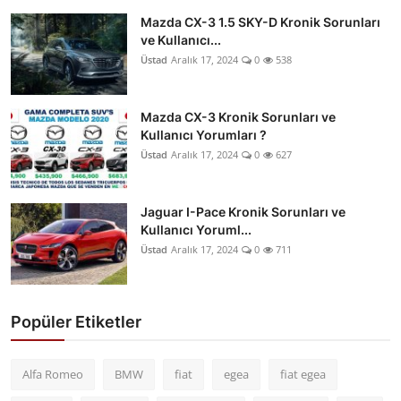
Mazda CX-3 1.5 SKY-D Kronik Sorunları
ve Kullanıcı...
Üstad
Aralık 17, 2024
0
538
Mazda CX-3 Kronik Sorunları ve
Kullanıcı Yorumları ?
Üstad
Aralık 17, 2024
0
627
Jaguar I-Pace Kronik Sorunları ve
Kullanıcı Yoruml...
Üstad
Aralık 17, 2024
0
711
Popüler Etiketler
Alfa Romeo
BMW
fiat
egea
fiat egea