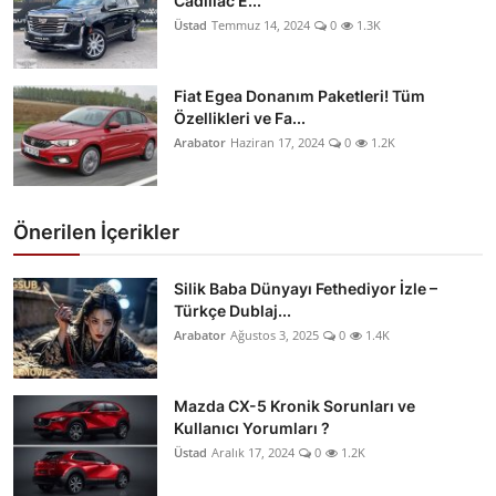
Cadillac E...
Üstad
Temmuz 14, 2024
0
1.3K
Fiat Egea Donanım Paketleri! Tüm
Özellikleri ve Fa...
Arabator
Haziran 17, 2024
0
1.2K
Önerilen İçerikler
Silik Baba Dünyayı Fethediyor İzle –
Türkçe Dublaj...
Arabator
Ağustos 3, 2025
0
1.4K
Mazda CX-5 Kronik Sorunları ve
Kullanıcı Yorumları ?
Üstad
Aralık 17, 2024
0
1.2K