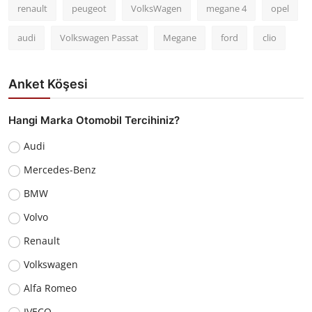
renault
peugeot
VolksWagen
megane 4
opel
audi
Volkswagen Passat
Megane
ford
clio
Anket Köşesi
Hangi Marka Otomobil Tercihiniz?
Audi
Mercedes-Benz
BMW
Volvo
Renault
Volkswagen
Alfa Romeo
IVECO