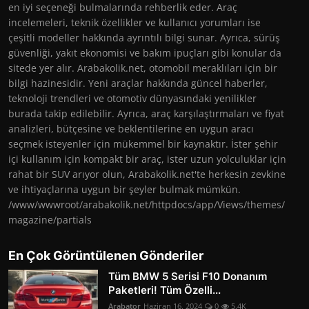
en iyi seçeneği bulmalarında rehberlik eder. Araç
incelemeleri, teknik özellikler ve kullanıcı yorumları ise
çeşitli modeller hakkında ayrıntılı bilgi sunar. Ayrıca, sürüş
güvenliği, yakıt ekonomisi ve bakım ipuçları gibi konular da
sitede yer alır. Arabakolik.net, otomobil meraklıları için bir
bilgi hazinesidir. Yeni araçlar hakkında güncel haberler,
teknoloji trendleri ve otomotiv dünyasındaki yenilikler
burada takip edilebilir. Ayrıca, araç karşılaştırmaları ve fiyat
analizleri, bütçesine ve beklentilerine en uygun aracı
seçmek isteyenler için mükemmel bir kaynaktır. İster şehir
içi kullanım için kompakt bir araç, ister uzun yolculuklar için
rahat bir SUV arıyor olun, Arabakolik.net'te herkesin zevkine
ve ihtiyaçlarına uygun bir şeyler bulmak mümkün.
/www/wwwroot/arabakolik.net/httpdocs/app/Views/themes/
magazine/partials
En Çok Görüntülenen Gönderiler
Tüm BMW 5 Serisi F10 Donanım
Paketleri! Tüm Özelli...
Arabator
Haziran 16, 2024
0
5.4K