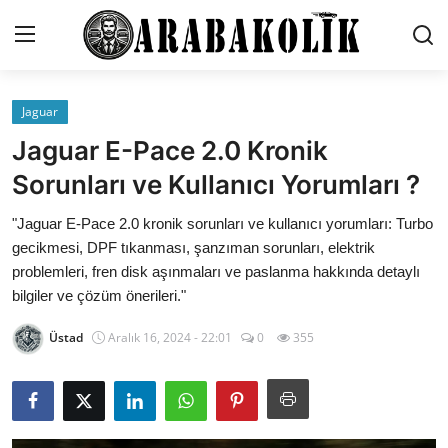
Jaguar
İletişim
Jaguar E-Pace 2.0 Kronik
Genel
Sorunları ve Kullanıcı Yorumları ?
Karşılaştırmalar
"Jaguar E-Pace 2.0 kronik sorunları ve kullanıcı yorumları: Turbo
gecikmesi, DPF tıkanması, şanzıman sorunları, elektrik
Testler
problemleri, fren disk aşınmaları ve paslanma hakkında detaylı
bilgiler ve çözüm önerileri."
Markalar
Üstad
Aralık 16, 2024 - 22:01
0
355
Öneriler
Motosiklet
Paketler