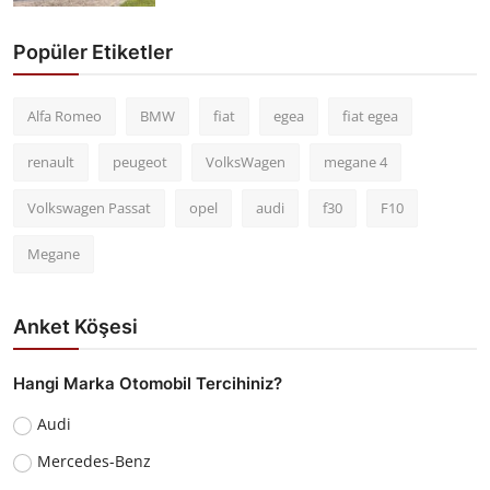
Popüler Etiketler
Alfa Romeo
BMW
fiat
egea
fiat egea
renault
peugeot
VolksWagen
megane 4
Volkswagen Passat
opel
audi
f30
F10
Megane
Anket Köşesi
Hangi Marka Otomobil Tercihiniz?
Audi
Mercedes-Benz