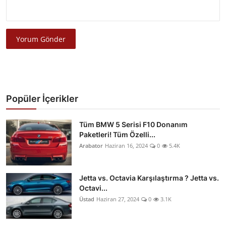
Yorum Gönder
Popüler İçerikler
Tüm BMW 5 Serisi F10 Donanım
Paketleri! Tüm Özelli...
Arabator
Haziran 16, 2024
0
5.4K
Jetta vs. Octavia Karşılaştırma ? Jetta vs.
Octavi...
Üstad
Haziran 27, 2024
0
3.1K