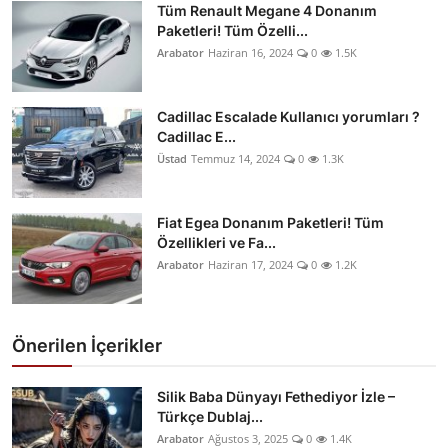
Tüm Renault Megane 4 Donanım
Paketleri! Tüm Özelli...
Arabator
Haziran 16, 2024
0
1.5K
Cadillac Escalade Kullanıcı yorumları ?
Cadillac E...
Üstad
Temmuz 14, 2024
0
1.3K
Fiat Egea Donanım Paketleri! Tüm
Özellikleri ve Fa...
Arabator
Haziran 17, 2024
0
1.2K
Önerilen İçerikler
Silik Baba Dünyayı Fethediyor İzle –
Türkçe Dublaj...
Arabator
Ağustos 3, 2025
0
1.4K