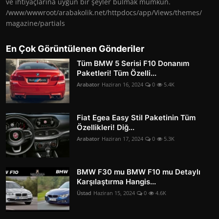
ve ihtiyaçlarına uygun bir şeyler bulmak mümkün.
/www/wwwroot/arabakolik.net/httpdocs/app/Views/themes/
magazine/partials
En Çok Görüntülenen Gönderiler
Tüm BMW 5 Serisi F10 Donanım
Paketleri! Tüm Özelli...
Arabator
Haziran 16, 2024
0
5.4K
Fiat Egea Easy Stil Paketinin Tüm
Özellikleri! Diğ...
Arabator
Haziran 17, 2024
0
5.3K
BMW F30 mu BMW F10 mu Detaylı
Karşılaştırma Hangis...
Üstad
Haziran 15, 2024
0
4.6K