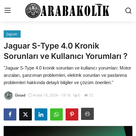
Jaguar
İletişim
Jaguar S-Type 4.0 Kronik
Genel
Sorunları ve Kullanıcı Yorumları ?
Karşılaştırmalar
"Jaguar S-Type 4.0 kronik sorunları ve kullanıcı yorumları: Motor
arızaları, şanzıman problemleri, elektrik sorunları ve paslanma
Testler
problemleri hakkında detaylı bilgiler ve çözüm önerileri."
Markalar
Üstad
Aralık 16, 2024 - 19:18
0
72
Öneriler
Motosiklet
Paketler