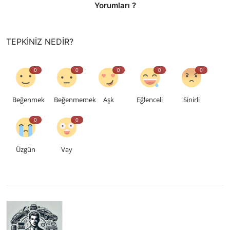
Yorumları ?
TEPKINIZ NEDIR?
0
0
0
0
0
Beğenmek
Beğenmemek
Aşk
Eğlenceli
Sinirli
0
0
Üzgün
Vay