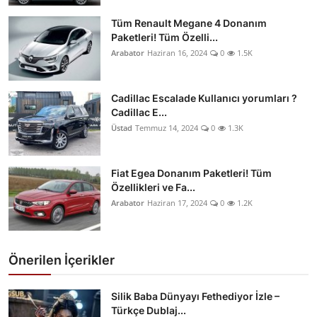
Tüm Renault Megane 4 Donanım
Paketleri! Tüm Özelli...
Arabator
Haziran 16, 2024
0
1.5K
Cadillac Escalade Kullanıcı yorumları ?
Cadillac E...
Üstad
Temmuz 14, 2024
0
1.3K
Fiat Egea Donanım Paketleri! Tüm
Özellikleri ve Fa...
Arabator
Haziran 17, 2024
0
1.2K
Önerilen İçerikler
Silik Baba Dünyayı Fethediyor İzle –
Türkçe Dublaj...