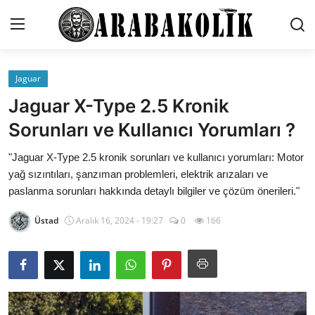
Jaguar
İletişim
Jaguar X-Type 2.5 Kronik
Genel
Sorunları ve Kullanıcı Yorumları ?
Karşılaştırmalar
"Jaguar X-Type 2.5 kronik sorunları ve kullanıcı yorumları: Motor
yağ sızıntıları, şanzıman problemleri, elektrik arızaları ve
Testler
paslanma sorunları hakkında detaylı bilgiler ve çözüm önerileri."
Markalar
Üstad
Aralık 16, 2024 - 19:27
0
166
Öneriler
Motosiklet
Paketler