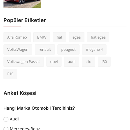
Popüler Etiketler
Alfa Romeo
BMW
fiat
egea
fiat egea
VolksWagen
renault
peugeot
megane 4
Volkswagen Passat
opel
audi
clio
f30
F10
Anket Köşesi
Hangi Marka Otomobil Tercihiniz?
Audi
Mercedes-Benz