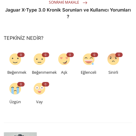
SONRAKI MAKALE
Jaguar X-Type 3.0 Kronik Sorunları ve Kullanıcı Yorumları
?
TEPKINIZ NEDIR?
0
0
0
0
0
Beğenmek
Beğenmemek
Aşk
Eğlenceli
Sinirli
0
0
Üzgün
Vay