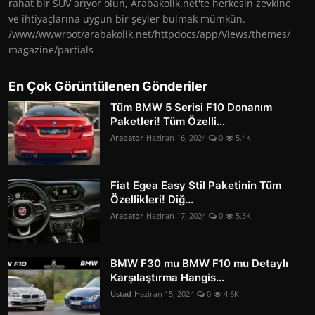
rahat bir SUV arıyor olun, Arabakolik.net'te herkesin zevkine
ve ihtiyaçlarına uygun bir şeyler bulmak mümkün.
/www/wwwroot/arabakolik.net/httpdocs/app/Views/themes/
magazine/partials
En Çok Görüntülenen Gönderiler
Tüm BMW 5 Serisi F10 Donanım
Paketleri! Tüm Özelli...
Arabator
Haziran 16, 2024
0
5.4K
Fiat Egea Easy Stil Paketinin Tüm
Özellikleri! Diğ...
Arabator
Haziran 17, 2024
0
5.3K
BMW F30 mu BMW F10 mu Detaylı
Karşılaştırma Hangis...
Üstad
Haziran 15, 2024
0
4.6K