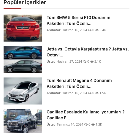
Popüler İçerikler
Tüm BMW 5 Serisi F10 Donanım
Paketleri! Tüm Özelli...
Arabator
Haziran 16, 2024
0
5.4K
Jetta vs. Octavia Karşılaştırma ? Jetta vs.
Octavi...
Üstad
Haziran 27, 2024
0
3.1K
Tüm Renault Megane 4 Donanım
Paketleri! Tüm Özelli...
Arabator
Haziran 16, 2024
0
1.5K
Cadillac Escalade Kullanıcı yorumları ?
Cadillac E...
Üstad
Temmuz 14, 2024
0
1.3K