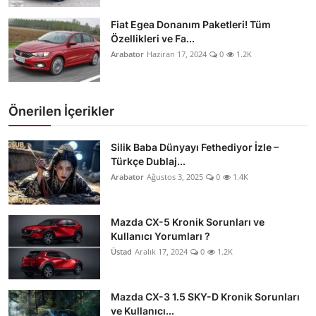
Fiat Egea Donanım Paketleri! Tüm
Özellikleri ve Fa...
Arabator
Haziran 17, 2024
0
1.2K
Önerilen İçerikler
Silik Baba Dünyayı Fethediyor İzle –
Türkçe Dublaj...
Arabator
Ağustos 3, 2025
0
1.4K
Mazda CX-5 Kronik Sorunları ve
Kullanıcı Yorumları ?
Üstad
Aralık 17, 2024
0
1.2K
Mazda CX-3 1.5 SKY-D Kronik Sorunları
ve Kullanıcı...