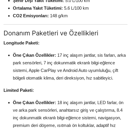
Şehir Dışı Yakıt Tüketimi:
5.0 L/100 km
Ortalama Yakıt Tüketimi:
5.6 L/100 km
CO2 Emisyonları:
148 g/km
Donanım Paketleri ve Özellikleri
Longitude Paketi:
Öne Çıkan Özellikler:
17 inç alaşım jantlar, sis farları, arka
park sensörleri, 7 inç dokunmatik ekranlı bilgi-eğlence
sistemi, Apple CarPlay ve Android Auto uyumluluğu, çift
bölgeli otomatik klima, deri direksiyon, hız sabitleyici.
Limited Paketi:
Öne Çıkan Özellikler:
18 inç alaşım jantlar, LED farlar, ön
ve arka park sensörleri, anahtarsız giriş ve çalıştırma, 8.4
inç dokunmatik ekranlı bilgi-eğlence sistemi, navigasyon,
premium deri döşeme, ısıtmalı ön koltuklar, adaptif hız