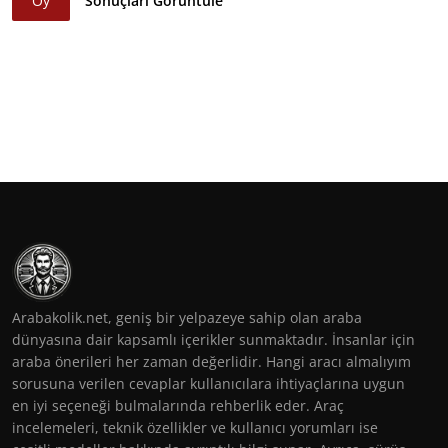
Oy
Sonuçları Görüntüle
Arabakolik.net, geniş bir yelpazeye sahip olan araba
dünyasına dair kapsamlı içerikler sunmaktadır. İnsanlar için
araba önerileri her zaman değerlidir. Hangi aracı almalıyım
sorusuna verilen cevaplar kullanıcılara ihtiyaçlarına uygun
en iyi seçeneği bulmalarında rehberlik eder. Araç
incelemeleri, teknik özellikler ve kullanıcı yorumları ise