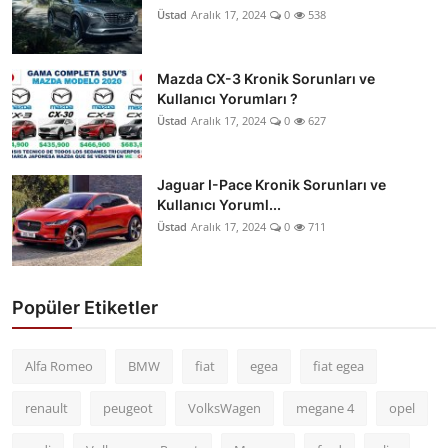
Üstad
Aralık 17, 2024
0
538
Mazda CX-3 Kronik Sorunları ve
Kullanıcı Yorumları ?
Üstad
Aralık 17, 2024
0
627
Jaguar I-Pace Kronik Sorunları ve
Kullanıcı Yoruml...
Üstad
Aralık 17, 2024
0
711
Popüler Etiketler
Alfa Romeo
BMW
fiat
egea
fiat egea
renault
peugeot
VolksWagen
megane 4
opel