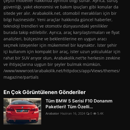
çeşitli modeller hakkında ayrıntılı bilgi sunar. Ayrıca, sürüş
güvenliği, yakıt ekonomisi ve bakım ipuçları gibi konular da
sitede yer alır. Arabakolik.net, otomobil meraklıları için bir
bilgi hazinesidir. Yeni araçlar hakkında güncel haberler,
teknoloji trendleri ve otomotiv dünyasındaki yenilikler
burada takip edilebilir. Ayrıca, araç karşılaştırmaları ve fiyat
analizleri, bütçesine ve beklentilerine en uygun aracı
seçmek isteyenler için mükemmel bir kaynaktır. İster şehir
içi kullanım için kompakt bir araç, ister uzun yolculuklar için
rahat bir SUV arıyor olun, Arabakolik.net'te herkesin zevkine
ve ihtiyaçlarına uygun bir şeyler bulmak mümkün.
/www/wwwroot/arabakolik.net/httpdocs/app/Views/themes/
magazine/partials
En Çok Görüntülenen Gönderiler
Tüm BMW 5 Serisi F10 Donanım
Paketleri! Tüm Özelli...
Arabator
Haziran 16, 2024
0
5.4K