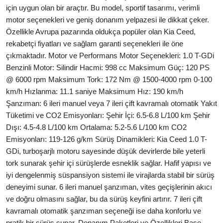
için uygun olan bir araçtır. Bu model, sportif tasarımı, verimli
Yağlar
motor seçenekleri ve geniş donanım yelpazesi ile dikkat çeker.
Özellikle Avrupa pazarında oldukça popüler olan Kia Ceed,
Oto Bilgi
rekabetçi fiyatları ve sağlam garanti seçenekleri ile öne
çıkmaktadır. Motor ve Performans Motor Seçenekleri: 1.0 T-GDi
Benzinli Motor: Silindir Hacmi: 998 cc Maksimum Güç: 120 PS
@ 6000 rpm Maksimum Tork: 172 Nm @ 1500-4000 rpm 0-100
km/h Hızlanma: 11.1 saniye Maksimum Hız: 190 km/h
Şanzıman: 6 ileri manuel veya 7 ileri çift kavramalı otomatik Yakıt
Tüketimi ve CO2 Emisyonları: Şehir İçi: 6.5-6.8 L/100 km Şehir
Dışı: 4.5-4.8 L/100 km Ortalama: 5.2-5.6 L/100 km CO2
Emisyonları: 119-126 g/km Sürüş Dinamikleri: Kia Ceed 1.0 T-
GDi, turboşarjlı motoru sayesinde düşük devirlerde bile yeterli
tork sunarak şehir içi sürüşlerde esneklik sağlar. Hafif yapısı ve
iyi dengelenmiş süspansiyon sistemi ile virajlarda stabil bir sürüş
deneyimi sunar. 6 ileri manuel şanzıman, vites geçişlerinin akıcı
ve doğru olmasını sağlar, bu da sürüş keyfini artırır. 7 ileri çift
kavramalı otomatik şanzıman seçeneği ise daha konforlu ve
pratik bir sürüş sunar. Donanım Paketleri ve Özellikleri Base