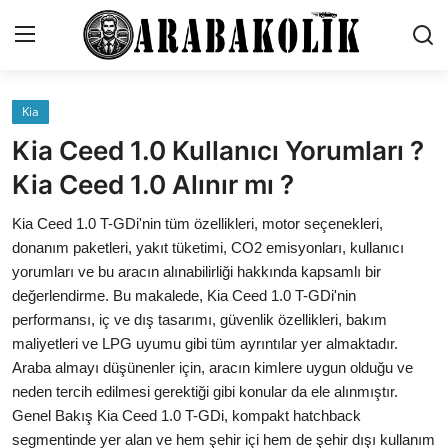
Kia
Genel
Kia Ceed 1.0 Kullanıcı Yorumları ?
İletişim
Kia Ceed 1.0 Alınır mı ?
Karşılaştırmalar
Kia Ceed 1.0 T-GDi'nin tüm özellikleri, motor seçenekleri,
donanım paketleri, yakıt tüketimi, CO2 emisyonları, kullanıcı
Testler
yorumları ve bu aracın alınabilirliği hakkında kapsamlı bir
değerlendirme. Bu makalede, Kia Ceed 1.0 T-GDi'nin
Markalar
performansı, iç ve dış tasarımı, güvenlik özellikleri, bakım
maliyetleri ve LPG uyumu gibi tüm ayrıntılar yer almaktadır.
Öneriler
Araba almayı düşünenler için, aracın kimlere uygun olduğu ve
Motosiklet
neden tercih edilmesi gerektiği gibi konular da ele alınmıştır.
Genel Bakış Kia Ceed 1.0 T-GDi, kompakt hatchback
Paketler
segmentinde yer alan ve hem şehir içi hem de şehir dışı kullanım