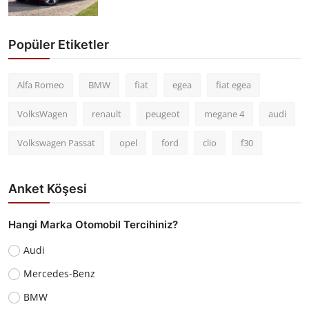
Popüler Etiketler
Alfa Romeo
BMW
fiat
egea
fiat egea
VolksWagen
renault
peugeot
megane 4
audi
Volkswagen Passat
opel
ford
clio
f30
Anket Köşesi
Hangi Marka Otomobil Tercihiniz?
Audi
Mercedes-Benz
BMW