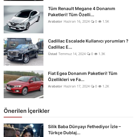
Tüm Renault Megane 4 Donanım
Paketleri! Tüm Özelli...
Arabator
Haziran 16, 2024
0
1.5K
Cadillac Escalade Kullanıcı yorumları ?
Cadillac E...
Üstad
Temmuz 14, 2024
0
1.3K
Fiat Egea Donanım Paketleri! Tüm
Özellikleri ve Fa...
Arabator
Haziran 17, 2024
0
1.2K
Önerilen İçerikler
Silik Baba Dünyayı Fethediyor İzle –
Türkçe Dublaj...