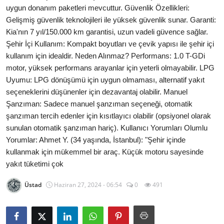
uygun donanım paketleri mevcuttur. Güvenlik Özellikleri:
Gelişmiş güvenlik teknolojileri ile yüksek güvenlik sunar. Garanti:
Kia'nın 7 yıl/150.000 km garantisi, uzun vadeli güvence sağlar.
Şehir İçi Kullanım: Kompakt boyutları ve çevik yapısı ile şehir içi
kullanım için idealdir. Neden Alınmaz? Performans: 1.0 T-GDi
motor, yüksek performans arayanlar için yeterli olmayabilir. LPG
Uyumu: LPG dönüşümü için uygun olmaması, alternatif yakıt
seçeneklerini düşünenler için dezavantaj olabilir. Manuel
Şanzıman: Sadece manuel şanzıman seçeneği, otomatik
şanzıman tercih edenler için kısıtlayıcı olabilir (opsiyonel olarak
sunulan otomatik şanzıman hariç). Kullanıcı Yorumları Olumlu
Yorumlar: Ahmet Y. (34 yaşında, İstanbul): "Şehir içinde
kullanmak için mükemmel bir araç. Küçük motoru sayesinde
yakıt tüketimi çok
Üstad
Haziran 27, 2024 - 06:54
0
491