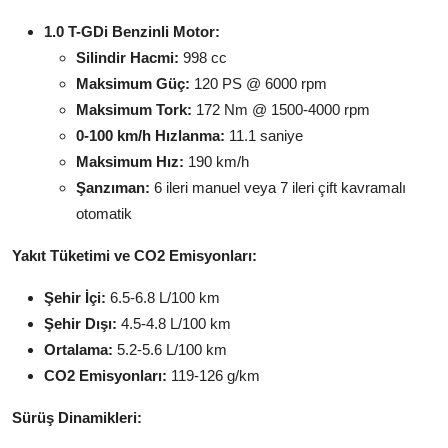
1.0 T-GDi Benzinli Motor:
Silindir Hacmi:
998 cc
Maksimum Güç:
120 PS @ 6000 rpm
Maksimum Tork:
172 Nm @ 1500-4000 rpm
0-100 km/h Hızlanma:
11.1 saniye
Maksimum Hız:
190 km/h
Şanzıman:
6 ileri manuel veya 7 ileri çift kavramalı
otomatik
Yakıt Tüketimi ve CO2 Emisyonları:
Şehir İçi:
6.5-6.8 L/100 km
Şehir Dışı:
4.5-4.8 L/100 km
Ortalama:
5.2-5.6 L/100 km
CO2 Emisyonları:
119-126 g/km
Sürüş Dinamikleri: