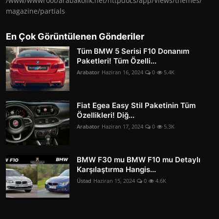
/www/wwwroot/arabakolik.net/httpdocs/app/Views/themes/
magazine/partials
En Çok Görüntülenen Gönderiler
Tüm BMW 5 Serisi F10 Donanım
Paketleri! Tüm Özelli...
Arabator
Haziran 16, 2024
0
5.4K
Fiat Egea Easy Stil Paketinin Tüm
Özellikleri! Diğ...
Arabator
Haziran 17, 2024
0
5.3K
BMW F30 mu BMW F10 mu Detaylı
Karşılaştırma Hangis...
Üstad
Haziran 15, 2024
0
4.6K