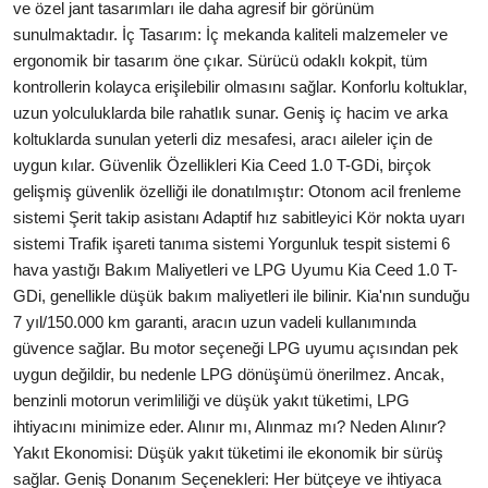
ve özel jant tasarımları ile daha agresif bir görünüm
sunulmaktadır. İç Tasarım: İç mekanda kaliteli malzemeler ve
ergonomik bir tasarım öne çıkar. Sürücü odaklı kokpit, tüm
kontrollerin kolayca erişilebilir olmasını sağlar. Konforlu koltuklar,
uzun yolculuklarda bile rahatlık sunar. Geniş iç hacim ve arka
koltuklarda sunulan yeterli diz mesafesi, aracı aileler için de
uygun kılar. Güvenlik Özellikleri Kia Ceed 1.0 T-GDi, birçok
gelişmiş güvenlik özelliği ile donatılmıştır: Otonom acil frenleme
sistemi Şerit takip asistanı Adaptif hız sabitleyici Kör nokta uyarı
sistemi Trafik işareti tanıma sistemi Yorgunluk tespit sistemi 6
hava yastığı Bakım Maliyetleri ve LPG Uyumu Kia Ceed 1.0 T-
GDi, genellikle düşük bakım maliyetleri ile bilinir. Kia'nın sunduğu
7 yıl/150.000 km garanti, aracın uzun vadeli kullanımında
güvence sağlar. Bu motor seçeneği LPG uyumu açısından pek
uygun değildir, bu nedenle LPG dönüşümü önerilmez. Ancak,
benzinli motorun verimliliği ve düşük yakıt tüketimi, LPG
ihtiyacını minimize eder. Alınır mı, Alınmaz mı? Neden Alınır?
Yakıt Ekonomisi: Düşük yakıt tüketimi ile ekonomik bir sürüş
sağlar. Geniş Donanım Seçenekleri: Her bütçeye ve ihtiyaca