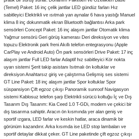
(Temel) Paket: 16 inç çelik jantlar LED gündüz farları Hız
sabitleyici Elektrikli ve ısıtmalı yan aynalar 6 hava yastığı Manuel
klima 8 inç dokunmatik ekran Bluetooth bağlantısı Arka park
sensörleri Concept Paket: 16 inç alaşım jantlar Otomatik klima
Yağmur sensörü Geri görüş kamerası Deri direksiyon ve vites
topuzu Elektronik park freni Akıllı telefon entegrasyonu (Apple
CarPlay ve Android Auto) Ön park sensörleri Drive Paket: 17 inç
alaşım jantlar Full LED farlar Adaptif hız sabitleyici Kör nokta
uyarı sistemi Şerit takip asistanı Isıtmalı ön koltuklar ve
direksiyon Anahtarsız giriş ve çalıştırma Gelişmiş ses sistemi
GT Line Paket: 18 inç alaşım jantlar Spor koltuklar Spor
süspansiyon Çift egzoz çıkışı Panoramik sunroof Navigasyon
sistemi Kablosuz telefon şarjı Elektrikli sürücü koltuğu İç ve Dış
Tasarım Dış Tasarım: Kia Ceed 1.0 T-GDi, modern ve çekici bir
dış tasarıma sahiptir. Aracın ön kısmında yer alan geniş ve
sportif ızgara, LED farlar ve keskin hatlar, araca dinamik bir
görünüm kazandırır. Arka kısımda ise LED stop lambaları ve
sportif detaylar dikkat çeker. GT Line paketinde çift egzoz çıkışı