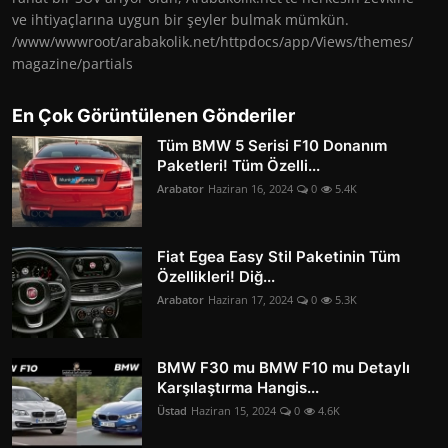
ve ihtiyaçlarına uygun bir şeyler bulmak mümkün.
/www/wwwroot/arabakolik.net/httpdocs/app/Views/themes/
magazine/partials
En Çok Görüntülenen Gönderiler
Tüm BMW 5 Serisi F10 Donanım
Paketleri! Tüm Özelli...
Arabator
Haziran 16, 2024
0
5.4K
Fiat Egea Easy Stil Paketinin Tüm
Özellikleri! Diğ...
Arabator
Haziran 17, 2024
0
5.3K
BMW F30 mu BMW F10 mu Detaylı
Karşılaştırma Hangis...
Üstad
Haziran 15, 2024
0
4.6K