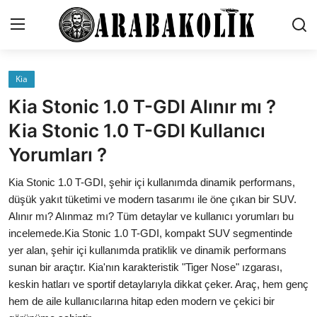
Kia
İletişim
Kia Stonic 1.0 T-GDI Alınır mı ?
Genel
Kia Stonic 1.0 T-GDI Kullanıcı
Yorumları ?
Karşılaştırmalar
Kia Stonic 1.0 T-GDI, şehir içi kullanımda dinamik performans,
Testler
düşük yakıt tüketimi ve modern tasarımı ile öne çıkan bir SUV.
Markalar
Alınır mı? Alınmaz mı? Tüm detaylar ve kullanıcı yorumları bu
incelemede.Kia Stonic 1.0 T-GDI, kompakt SUV segmentinde
Motosiklet
yer alan, şehir içi kullanımda pratiklik ve dinamik performans
sunan bir araçtır. Kia'nın karakteristik "Tiger Nose" ızgarası,
Öneriler
keskin hatları ve sportif detaylarıyla dikkat çeker. Araç, hem genç
hem de aile kullanıcılarına hitap eden modern ve çekici bir
Paketler