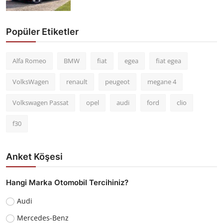
Popüler Etiketler
Alfa Romeo
BMW
fiat
egea
fiat egea
VolksWagen
renault
peugeot
megane 4
Volkswagen Passat
opel
audi
ford
clio
f30
Anket Köşesi
Hangi Marka Otomobil Tercihiniz?
Audi
Mercedes-Benz