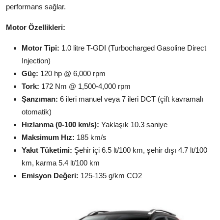
performans sağlar.
Motor Özellikleri:
Motor Tipi:
1.0 litre T-GDI (Turbocharged Gasoline Direct
Injection)
Güç:
120 hp @ 6,000 rpm
Tork:
172 Nm @ 1,500-4,000 rpm
Şanzıman:
6 ileri manuel veya 7 ileri DCT (çift kavramalı
otomatik)
Hızlanma (0-100 km/s):
Yaklaşık 10.3 saniye
Maksimum Hız:
185 km/s
Yakıt Tüketimi:
Şehir içi 6.5 lt/100 km, şehir dışı 4.7 lt/100
km, karma 5.4 lt/100 km
Emisyon Değeri:
125-135 g/km CO2