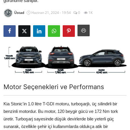
görünüme sahiptir.
Yağlar
Üstad
Haziran 21, 2024 - 19:54
0
1K
Oto Bilgi
Motor Seçenekleri ve Performans
Kia Stonic'in 1.0 litre T-GDI motoru, turboşarjlı, üç silindirli bir
benzinli motordur. Bu motor, 120 beygir gücü ve 172 Nm tork
üretir. Turboşarj sayesinde düşük devirlerde bile yeterli güç
sunarak, özellikle şehir içi kullanımlarda oldukça atik bir