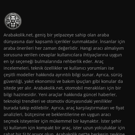
Arabakolik.net, geniş bir yelpazeye sahip olan araba
dünyasına dair kapsamlı içerikler sunmaktadır. İnsanlar için
araba önerileri her zaman değerlidir. Hangi aracı almalıyım
sorusuna verilen cevaplar kullanıcılara ihtiyaçlarına uygun
en iyi seçeneği bulmalarında rehberlik eder. Araç
incelemeleri, teknik özellikler ve kullanıcı yorumları ise
çeşitli modeller hakkında ayrıntılı bilgi sunar. Ayrıca, sürüş
güvenliği, yakıt ekonomisi ve bakım ipuçları gibi konular da
sitede yer alır. Arabakolik.net, otomobil meraklıları için bir
bilgi hazinesidir. Yeni araçlar hakkında güncel haberler,
teknoloji trendleri ve otomotiv dünyasındaki yenilikler
burada takip edilebilir. Ayrıca, araç karşılaştırmaları ve fiyat
analizleri, bütçesine ve beklentilerine en uygun aracı
seçmek isteyenler için mükemmel bir kaynaktır. İster şehir
içi kullanım için kompakt bir araç, ister uzun yolculuklar için
rahat bir SUV arıyor olun, Arabakolik.net'te herkesin zevkine