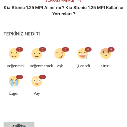
SONRAKI MAKALE
Kia Stonic 1.25 MPI Alınır mı ? Kia Stonic 1.25 MPI Kullanıcı
Yorumları ?
TEPKINIZ NEDIR?
0
0
0
0
0
Beğenmek
Beğenmemek
Aşk
Eğlenceli
Sinirli
0
0
Üzgün
Vay