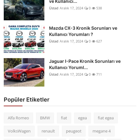
ve Kullanıcı...
Üstad
Aralık 17, 2024
0
538
Mazda CX-3 Kronik Sorunları ve
Kullanıcı Yorumları ?
Üstad
Aralık 17, 2024
0
627
Jaguar I-Pace Kronik Sorunları ve
Kullanıcı Yoruml...
Üstad
Aralık 17, 2024
0
711
Popüler Etiketler
Alfa Romeo
BMW
fiat
egea
fiat egea
VolksWagen
renault
peugeot
megane 4