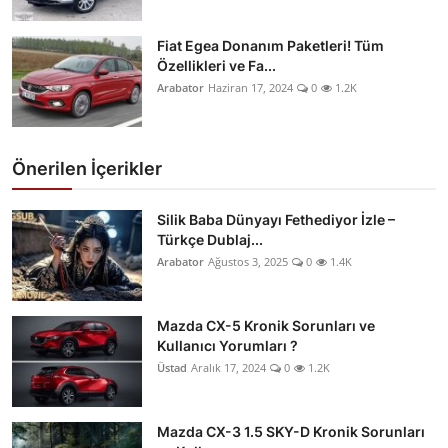
Fiat Egea Donanım Paketleri! Tüm
Özellikleri ve Fa...
Arabator
Haziran 17, 2024
0
1.2K
Önerilen İçerikler
Silik Baba Dünyayı Fethediyor İzle –
Türkçe Dublaj...
Arabator
Ağustos 3, 2025
0
1.4K
Mazda CX-5 Kronik Sorunları ve
Kullanıcı Yorumları ?
Üstad
Aralık 17, 2024
0
1.2K
Mazda CX-3 1.5 SKY-D Kronik Sorunları