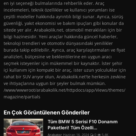
en iyi seçeneği bulmalarında rehberlik eder. Araç
incelemeleri, teknik özellikler ve kullanıcı yorumları ise
çeşitli modeller hakkında ayrıntılı bilgi sunar. Ayrıca, sürüş
güvenliği, yakıt ekonomisi ve bakım ipuçları gibi konular da
sitede yer alır. Arabakolik.net, otomobil meraklıları için bir
bilgi hazinesidir. Yeni araçlar hakkında güncel haberler,
teknoloji trendleri ve otomotiv dünyasındaki yenilikler
burada takip edilebilir. Ayrıca, araç karşılaştırmaları ve fiyat
analizleri, bütçesine ve beklentilerine en uygun aracı
seçmek isteyenler için mükemmel bir kaynaktır. İster şehir
içi kullanım için kompakt bir araç, ister uzun yolculuklar için
rahat bir SUV arıyor olun, Arabakolik.net'te herkesin zevkine
ve ihtiyaçlarına uygun bir şeyler bulmak mümkün.
/www/wwwroot/arabakolik.net/httpdocs/app/Views/themes/
magazine/partials
En Çok Görüntülenen Gönderiler
Tüm BMW 5 Serisi F10 Donanım
Paketleri! Tüm Özelli...
Arabator
Haziran 16, 2024
0
5.4K