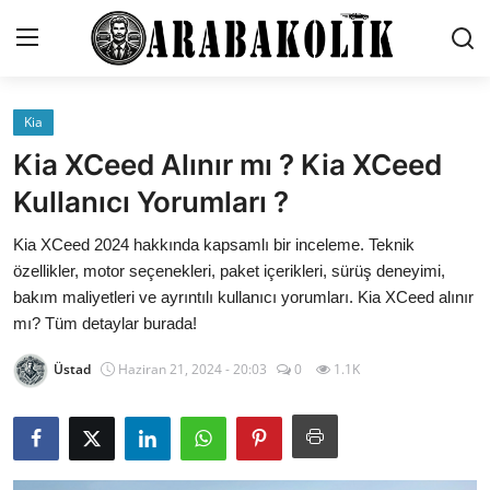
Kia
İletişim
Kia XCeed Alınır mı ? Kia XCeed
Genel
Kullanıcı Yorumları ?
Karşılaştırmalar
Kia XCeed 2024 hakkında kapsamlı bir inceleme. Teknik
özellikler, motor seçenekleri, paket içerikleri, sürüş deneyimi,
Testler
bakım maliyetleri ve ayrıntılı kullanıcı yorumları. Kia XCeed alınır
mı? Tüm detaylar burada!
Markalar
Üstad
Haziran 21, 2024 - 20:03
0
1.1K
Motosiklet
Öneriler
Paketler