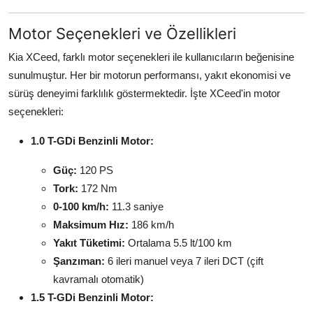
Motor Seçenekleri ve Özellikleri
Kia XCeed, farklı motor seçenekleri ile kullanıcıların beğenisine
sunulmuştur. Her bir motorun performansı, yakıt ekonomisi ve
sürüş deneyimi farklılık göstermektedir. İşte XCeed'in motor
seçenekleri:
1.0 T-GDi Benzinli Motor:
Güç:
120 PS
Tork:
172 Nm
0-100 km/h:
11.3 saniye
Maksimum Hız:
186 km/h
Yakıt Tüketimi:
Ortalama 5.5 lt/100 km
Şanzıman:
6 ileri manuel veya 7 ileri DCT (çift
kavramalı otomatik)
1.5 T-GDi Benzinli Motor: