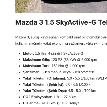
Mazda 3 1.5 SkyActive-G Tek
Mazda 3, sürüş keyfi sunan kompakt sınıf bir otomobil olarak
kullanıma yönelik yakıt ekonomisi sağlarken, yüksek mühend
Motor:
1.5 litre, 4 silindirli SkyActive-G
Maksimum Güç:
120 PS (88 kW) @ 6.000 rpm
Maksimum Tork:
153 Nm @ 4.000 rpm
Şanzıman:
6 ileri manuel veya 6 ileri otomatik
Yakıt Tüketimi (Ortalama):
5.0 - 5.5 L/100 km (WLTP
Yakıt Tüketimi (Şehir İçi):
6.0 - 6.5 L/100 km
Yakıt Tüketimi (Şehir Dışı):
4.5 - 5.0 L/100 km
CO2 Emisyonları:
118 - 127 g/km
Hızlanma (0-100 km/s):
10.8 saniye