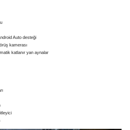
ğu
ndroid Auto desteği
 görüş kamerası
omatik katlanır yan aynalar
rı
)
tleyici
n