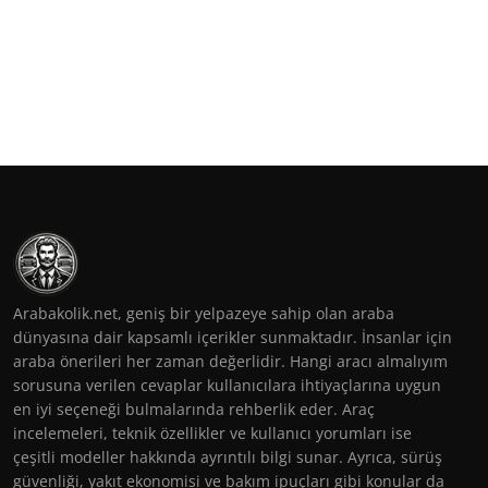
Arabakolik.net, geniş bir yelpazeye sahip olan araba
dünyasına dair kapsamlı içerikler sunmaktadır. İnsanlar için
araba önerileri her zaman değerlidir. Hangi aracı almalıyım
sorusuna verilen cevaplar kullanıcılara ihtiyaçlarına uygun
en iyi seçeneği bulmalarında rehberlik eder. Araç
incelemeleri, teknik özellikler ve kullanıcı yorumları ise
çeşitli modeller hakkında ayrıntılı bilgi sunar. Ayrıca, sürüş
güvenliği, yakıt ekonomisi ve bakım ipuçları gibi konular da