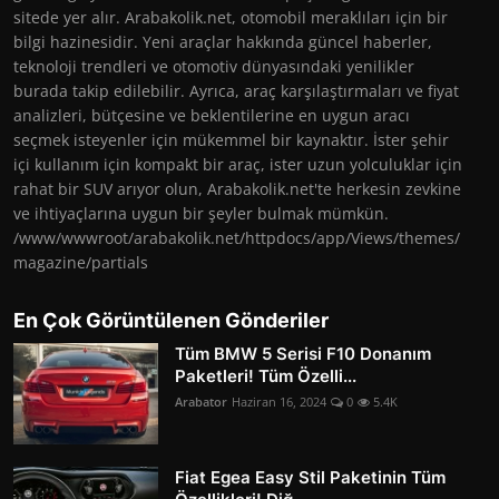
sitede yer alır. Arabakolik.net, otomobil meraklıları için bir
bilgi hazinesidir. Yeni araçlar hakkında güncel haberler,
teknoloji trendleri ve otomotiv dünyasındaki yenilikler
burada takip edilebilir. Ayrıca, araç karşılaştırmaları ve fiyat
analizleri, bütçesine ve beklentilerine en uygun aracı
seçmek isteyenler için mükemmel bir kaynaktır. İster şehir
içi kullanım için kompakt bir araç, ister uzun yolculuklar için
rahat bir SUV arıyor olun, Arabakolik.net'te herkesin zevkine
ve ihtiyaçlarına uygun bir şeyler bulmak mümkün.
/www/wwwroot/arabakolik.net/httpdocs/app/Views/themes/
magazine/partials
En Çok Görüntülenen Gönderiler
Tüm BMW 5 Serisi F10 Donanım
Paketleri! Tüm Özelli...
Arabator
Haziran 16, 2024
0
5.4K
Fiat Egea Easy Stil Paketinin Tüm