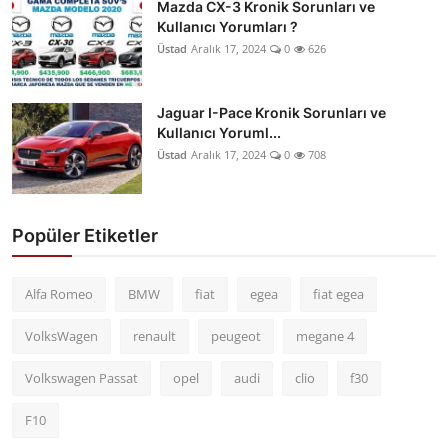
Mazda CX-3 Kronik Sorunları ve
Kullanıcı Yorumları ?
Üstad
Aralık 17, 2024
0
626
Jaguar I-Pace Kronik Sorunları ve
Kullanıcı Yoruml...
Üstad
Aralık 17, 2024
0
708
Popüler Etiketler
Alfa Romeo
BMW
fiat
egea
fiat egea
VolksWagen
renault
peugeot
megane 4
Volkswagen Passat
opel
audi
clio
f30
F10