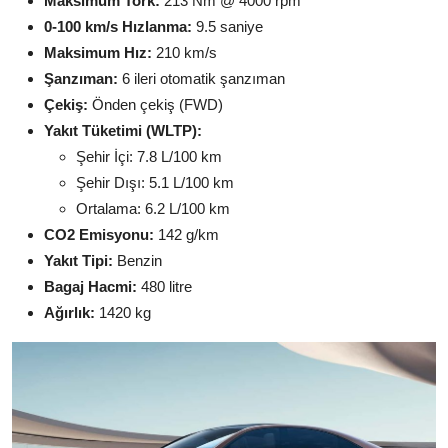
Maksimum Tork:
213 Nm @ 4000 rpm
0-100 km/s Hızlanma:
9.5 saniye
Maksimum Hız:
210 km/s
Şanzıman:
6 ileri otomatik şanzıman
Çekiş:
Önden çekiş (FWD)
Yakıt Tüketimi (WLTP):
Şehir İçi: 7.8 L/100 km
Şehir Dışı: 5.1 L/100 km
Ortalama: 6.2 L/100 km
CO2 Emisyonu:
142 g/km
Yakıt Tipi:
Benzin
Bagaj Hacmi:
480 litre
Ağırlık:
1420 kg