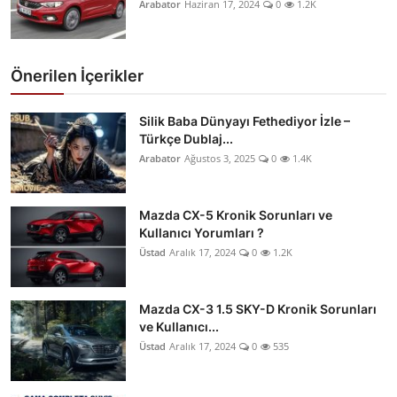
Arabator
Haziran 17, 2024
0
1.2K
Önerilen İçerikler
Silik Baba Dünyayı Fethediyor İzle –
Türkçe Dublaj...
Arabator
Ağustos 3, 2025
0
1.4K
Mazda CX-5 Kronik Sorunları ve
Kullanıcı Yorumları ?
Üstad
Aralık 17, 2024
0
1.2K
Mazda CX-3 1.5 SKY-D Kronik Sorunları
ve Kullanıcı...
Üstad
Aralık 17, 2024
0
535