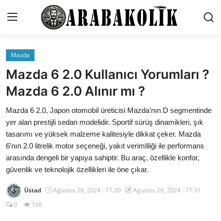
Mazda
İletişim
Mazda 6 2.0 Kullanıcı Yorumları ?
Genel
Mazda 6 2.0 Alınır mı ?
Karşılaştırmalar
Mazda 6 2.0, Japon otomobil üreticisi Mazda'nın D segmentinde
yer alan prestijli sedan modelidir. Sportif sürüş dinamikleri, şık
Testler
tasarımı ve yüksek malzeme kalitesiyle dikkat çeker. Mazda
6'nın 2.0 litrelik motor seçeneği, yakıt verimliliği ile performans
Markalar
arasında dengeli bir yapıya sahiptir. Bu araç, özellikle konfor,
güvenlik ve teknolojik özellikleri ile öne çıkar.
Öneriler
Üstad
Ağustos 28, 2024 - 17:20
Ağustos 28, 2024 - 17:31
Motosiklet
0
168
Paketler