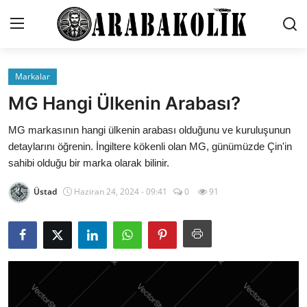
Markalar
Genel
MG Hangi Ülkenin Arabası?
İletişim
MG markasının hangi ülkenin arabası olduğunu ve kuruluşunun
detaylarını öğrenin. İngiltere kökenli olan MG, günümüzde Çin'in
Karşılaştırmalar
sahibi olduğu bir marka olarak bilinir.
Testler
Üstad
Haziran 24, 2024 - 09:41
0
91
Markalar
Öneriler
Motosiklet
Paketler