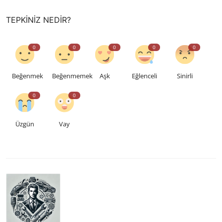
TEPKINIZ NEDIR?
0
0
0
0
0
Beğenmek
Beğenmemek
Aşk
Eğlenceli
Sinirli
0
0
Üzgün
Vay