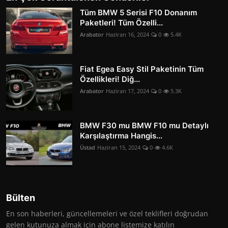
Tüm BMW 5 Serisi F10 Donanım
Paketleri! Tüm Özelli...
Arabator
Haziran 16, 2024
0
5.4K
Fiat Egea Easy Stil Paketinin Tüm
Özellikleri! Diğ...
Arabator
Haziran 17, 2024
0
5.3K
BMW F30 mu BMW F10 mu Detaylı
Karşılaştırma Hangis...
Üstad
Haziran 15, 2024
0
4.6K
Bülten
En son haberleri, güncellemeleri ve özel teklifleri doğrudan
gelen kutunuza almak için abone listemize katılın