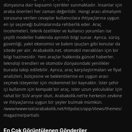
dünyasına dair kapsamlı içerikler sunmaktadır. İnsanlar için
araba önerileri her zaman değerlidir. Hangi aracı almalıyım
sorusuna verilen cevaplar kullanıcılara ihtiyaçlarına uygun
en iyi seçeneği bulmalarında rehberlik eder. Araç
incelemeleri, teknik özellikler ve kullanıcı yorumları ise
çeşitli modeller hakkında ayrıntılı bilgi sunar. Ayrıca, sürüş
güvenliği, yakıt ekonomisi ve bakım ipuçları gibi konular da
sitede yer alır. Arabakolik.net, otomobil meraklıları için bir
bilgi hazinesidir. Yeni araçlar hakkında güncel haberler,
teknoloji trendleri ve otomotiv dünyasındaki yenilikler
burada takip edilebilir. Ayrıca, araç karşılaştırmaları ve fiyat
analizleri, bütçesine ve beklentilerine en uygun aracı
seçmek isteyenler için mükemmel bir kaynaktır. İster şehir
içi kullanım için kompakt bir araç, ister uzun yolculuklar için
rahat bir SUV arıyor olun, Arabakolik.net'te herkesin zevkine
ve ihtiyaçlarına uygun bir şeyler bulmak mümkün.
/www/wwwroot/arabakolik.net/httpdocs/app/Views/themes/
magazine/partials
En Çok Görüntülenen Gönderiler