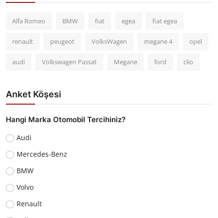
Alfa Romeo
BMW
fiat
egea
fiat egea
renault
peugeot
VolksWagen
megane 4
opel
audi
Volkswagen Passat
Megane
ford
clio
Anket Köşesi
Hangi Marka Otomobil Tercihiniz?
Audi
Mercedes-Benz
BMW
Volvo
Renault