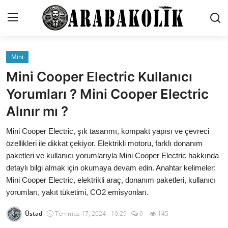
Mini
İletişim
Mini Cooper Electric Kullanıcı
Genel
Yorumları ? Mini Cooper Electric
Alınır mı ?
Karşılaştırmalar
Mini Cooper Electric, şık tasarımı, kompakt yapısı ve çevreci
Testler
özellikleri ile dikkat çekiyor. Elektrikli motoru, farklı donanım
Markalar
paketleri ve kullanıcı yorumlarıyla Mini Cooper Electric hakkında
detaylı bilgi almak için okumaya devam edin. Anahtar kelimeler:
Motosiklet
Mini Cooper Electric, elektrikli araç, donanım paketleri, kullanıcı
yorumları, yakıt tüketimi, CO2 emisyonları.
Öneriler
Üstad
Temmuz 17, 2024 - 10:29
0
145
Paketler