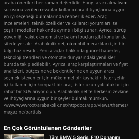
araba önerileri her zaman değerlidir. Hangi aracı almalıyım
sorusuna verilen cevaplar kullanıcılara ihtiyaçlarına uygun
en iyi seçeneği bulmalarında rehberlik eder. Araç
incelemeleri, teknik özellikler ve kullanıcı yorumları ise
çeşitli modeller hakkında ayrıntılı bilgi sunar. Ayrıca, sürüş
güvenliği, yakıt ekonomisi ve bakım ipuçları gibi konular da
sitede yer alır. Arabakolik.net, otomobil meraklıları için bir
bilgi hazinesidir. Yeni araçlar hakkında güncel haberler,
teknoloji trendleri ve otomotiv dünyasındaki yenilikler
burada takip edilebilir. Ayrıca, araç karşılaştırmaları ve fiyat
analizleri, bütçesine ve beklentilerine en uygun aracı
seçmek isteyenler için mükemmel bir kaynaktır. İster şehir
içi kullanım için kompakt bir araç, ister uzun yolculuklar için
rahat bir SUV arıyor olun, Arabakolik.net'te herkesin zevkine
ve ihtiyaçlarına uygun bir şeyler bulmak mümkün.
/www/wwwroot/arabakolik.net/httpdocs/app/Views/themes/
magazine/partials
En Çok Görüntülenen Gönderiler
Tüm BMW 5 Serisi F10 Donanım