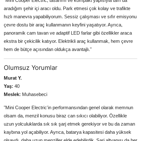
"Mini Cooper Electric, tasarımı ve kompakt yapısıyla tam da
aradığım şehir içi aracı oldu. Park etmesi çok kolay ve trafikte
hızlı manevra yapabiliyorum. Sessiz çalışması ve sıfır emisyonu
çevre dostu bir araç kullanmanın keyfini yaşatıyor. Ayrıca,
panoramik cam tavan ve adaptif LED farlar gibi özellikler araca
ekstra bir çekicilik katıyor. Elektrikli araç kullanmak, hem çevre
hem de bütçe açısından oldukça avantajlı."
Olumsuz Yorumlar
Murat Y.
Yaş:
40
Meslek:
Muhasebeci
"Mini Cooper Electric'in performansından genel olarak memnun
olsam da, menzil konusu biraz can sıkıcı olabiliyor. Özellikle
uzun yolculuklarda sık sık şarj etmek gerekiyor ve bu da zaman
kaybına yol açabiliyor. Ayrıca, batarya kapasitesi daha yüksek
olsaydı, daha uzun menziller elde edebilirdik. Şarj altyapısı da her