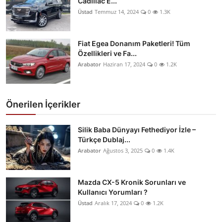
Cadillac E...
Üstad
Temmuz 14, 2024
0
1.3K
Fiat Egea Donanım Paketleri! Tüm
Özellikleri ve Fa...
Arabator
Haziran 17, 2024
0
1.2K
Önerilen İçerikler
Silik Baba Dünyayı Fethediyor İzle –
Türkçe Dublaj...
Arabator
Ağustos 3, 2025
0
1.4K
Mazda CX-5 Kronik Sorunları ve
Kullanıcı Yorumları ?
Üstad
Aralık 17, 2024
0
1.2K