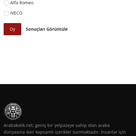
Alfa Romeo
IVECO
Oy
Sonuçları Görüntüle
Arabakolik.net, geniş bir yelpazeye sahip olan araba
dünyasına dair kapsamlı içerikler sunmaktadır. İnsanlar için